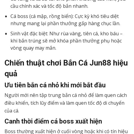
cầu chính xác và tốc độ bắn nhanh.
Cá boss (cá mập, rồng biển): Cực kỳ khó tiêu diệt
nhưng mang lại phần thưởng gấp hàng chục lần.
Sinh vật đặc biệt: Như rùa vàng, tiên cá, kho báu –
khi bắn trúng sẽ mở khóa phần thưởng phụ hoặc
vòng quay may mắn.
Chiến thuật chơi Bắn Cá Jun88 hiệu
quả
Ưu tiên bắn cá nhỏ khi mới bắt đầu
Người mới nên tập trung bắn cá nhỏ để làm quen cách
điều khiển, tích lũy điểm và làm quen tốc độ di chuyển
của cá.
Canh thời điểm cá boss xuất hiện
Boss thường xuất hiện ở cuối vòng hoặc khi có tín hiệu