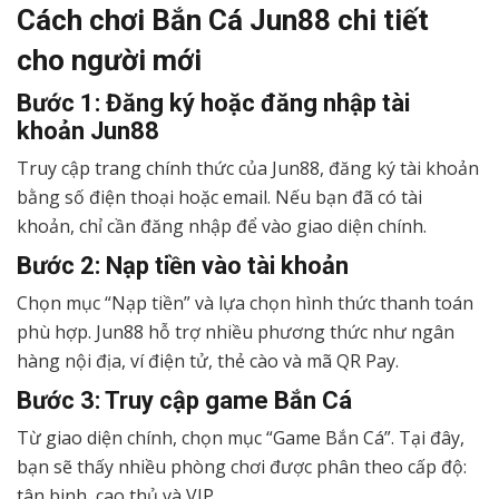
Cách chơi Bắn Cá Jun88 chi tiết
cho người mới
Bước 1: Đăng ký hoặc đăng nhập tài
khoản Jun88
Truy cập trang chính thức của Jun88, đăng ký tài khoản
bằng số điện thoại hoặc email. Nếu bạn đã có tài
khoản, chỉ cần đăng nhập để vào giao diện chính.
Bước 2: Nạp tiền vào tài khoản
Chọn mục “Nạp tiền” và lựa chọn hình thức thanh toán
phù hợp. Jun88 hỗ trợ nhiều phương thức như ngân
hàng nội địa, ví điện tử, thẻ cào và mã QR Pay.
Bước 3: Truy cập game Bắn Cá
Từ giao diện chính, chọn mục “Game Bắn Cá”. Tại đây,
bạn sẽ thấy nhiều phòng chơi được phân theo cấp độ:
tân binh, cao thủ và VIP.