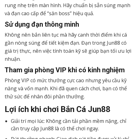
rung nhẹ trên màn hình. Hãy chuẩn bị sẵn súng mạnh
và đạn cao cấp để “săn boss” hiệu quả.
Sử dụng đạn thông minh
Không nên bắn liên tục mà hãy canh thời điểm khi cá
gần nòng súng để tiết kiệm đạn. Đạn trong Jun88 có
giá trị thực, nên việc tính toán kỹ sẽ giúp bạn tối ưu lợi
nhuận.
Tham gia phòng VIP khi có kinh nghiệm
Phòng VIP có mức thưởng cực cao nhưng yêu cầu kỹ
năng và vốn mạnh. Khi đã quen cách chơi, bạn có thể
thử sức để nhân đôi phần thưởng.
Lợi ích khi chơi Bắn Cá Jun88
Giải trí mọi lúc: Không cần tải phần mềm nặng, chỉ
cần truy cập Jun88 là có thể chơi ngay.