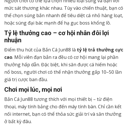
Người chơi có thể lựa chọn nhiều loại súng và đạn với
mức sát thương khác nhau. Tùy vào chiến thuật, bạn có
thể chọn súng bắn nhanh để tiêu diệt cá nhỏ hàng loạt,
hoặc súng đại bác mạnh để hạ gục boss khổng lồ.
Tỷ lệ thưởng cao – cơ hội nhân đôi lợi
nhuận
Điểm thu hút của Bắn Cá Jun88 là
tỷ lệ trả thưởng cực
cao
. Mỗi viên đạn bắn ra đều có cơ hội mang lại phần
thưởng hấp dẫn. Đặc biệt, khi săn được cá hiếm hoặc
nổ boss, người chơi có thể nhận thưởng gấp 10–50 lần
giá trị cược ban đầu.
Chơi mọi lúc, mọi nơi
Bắn Cá Jun88 tương thích với mọi thiết bị – từ điện
thoại, máy tính bảng cho đến máy tính bàn. Chỉ cần kết
nối internet, bạn có thể thỏa sức giải trí và săn thưởng
ở bất kỳ đâu.