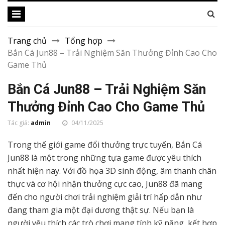
Trang chủ
Tổng hợp
Bắn Cá Jun88 – Trải Nghiệm Săn Thưởng Đỉnh Cao Cho
Game Thủ
Bắn Cá Jun88 – Trải Nghiệm Săn
Thưởng Đỉnh Cao Cho Game Thủ
Tác giả:
admin
04/11/2025
Trong thế giới game đổi thưởng trực tuyến, Bắn Cá
Jun88 là một trong những tựa game được yêu thích
nhất hiện nay. Với đồ họa 3D sinh động, âm thanh chân
thực và cơ hội nhận thưởng cực cao, Jun88 đã mang
đến cho người chơi trải nghiệm giải trí hấp dẫn như
đang tham gia một đại dương thật sự. Nếu bạn là
người yêu thích các trò chơi mang tính kỹ năng, kết hợp