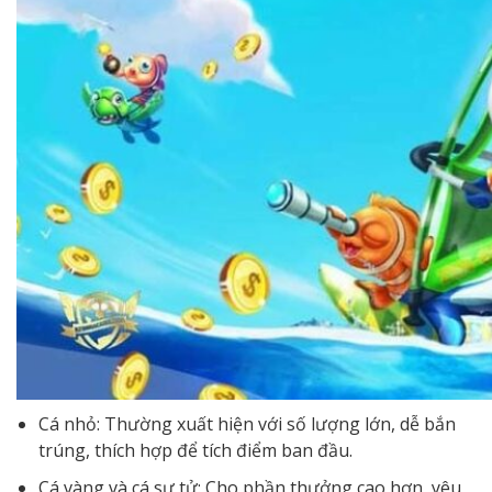
Cá nhỏ: Thường xuất hiện với số lượng lớn, dễ bắn
trúng, thích hợp để tích điểm ban đầu.
Cá vàng và cá sư tử: Cho phần thưởng cao hơn, yêu