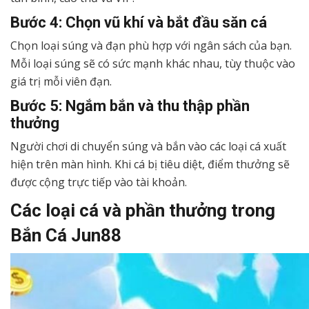
Bước 4: Chọn vũ khí và bắt đầu săn cá
Chọn loại súng và đạn phù hợp với ngân sách của bạn.
Mỗi loại súng sẽ có sức mạnh khác nhau, tùy thuộc vào
giá trị mỗi viên đạn.
Bước 5: Ngắm bắn và thu thập phần
thưởng
Người chơi di chuyển súng và bắn vào các loại cá xuất
hiện trên màn hình. Khi cá bị tiêu diệt, điểm thưởng sẽ
được cộng trực tiếp vào tài khoản.
Các loại cá và phần thưởng trong
Bắn Cá Jun88