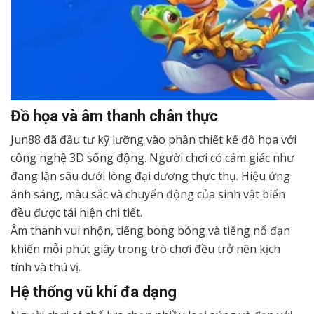
Đồ họa và âm thanh chân thực
Jun88 đã đầu tư kỹ lưỡng vào phần thiết kế đồ họa với
công nghệ 3D sống động. Người chơi có cảm giác như
đang lặn sâu dưới lòng đại dương thực thụ. Hiệu ứng
ánh sáng, màu sắc và chuyển động của sinh vật biển
đều được tái hiện chi tiết.
Âm thanh vui nhộn, tiếng bong bóng và tiếng nổ đạn
khiến mỗi phút giây trong trò chơi đều trở nên kịch
tính và thú vị.
Hệ thống vũ khí đa dạng