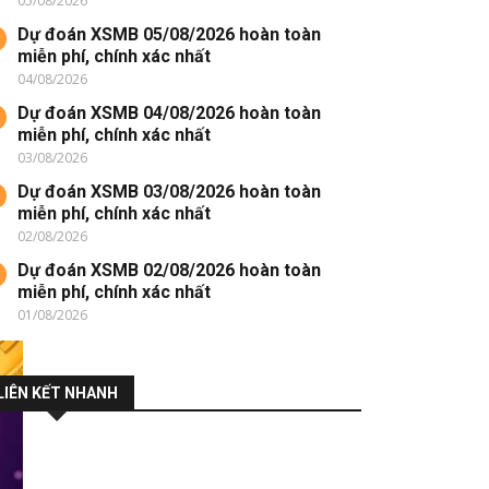
05/08/2026
Dự đoán XSMB 05/08/2026 hoàn toàn
miễn phí, chính xác nhất
04/08/2026
Dự đoán XSMB 04/08/2026 hoàn toàn
miễn phí, chính xác nhất
03/08/2026
Dự đoán XSMB 03/08/2026 hoàn toàn
miễn phí, chính xác nhất
02/08/2026
Dự đoán XSMB 02/08/2026 hoàn toàn
miễn phí, chính xác nhất
01/08/2026
LIÊN KẾT NHANH