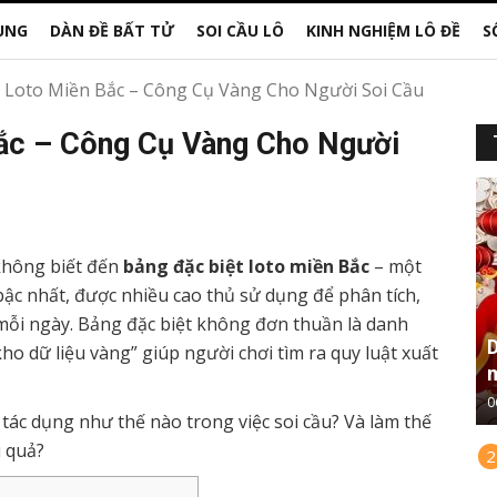
UNG
DÀN ĐỀ BẤT TỬ
SOI CẦU LÔ
KINH NGHIỆM LÔ ĐỀ
S
t Loto Miền Bắc – Công Cụ Vàng Cho Người Soi Cầu
Bắc – Công Cụ Vàng Cho Người
 không biết đến
bảng đặc biệt loto miền Bắc
– một
ậc nhất, được nhiều cao thủ sử dụng để phân tích,
 mỗi ngày. Bảng đặc biệt không đơn thuần là danh
kho dữ liệu vàng” giúp người chơi tìm ra quy luật xuất
m
0
 tác dụng như thế nào trong việc soi cầu? Và làm thế
u quả?
2