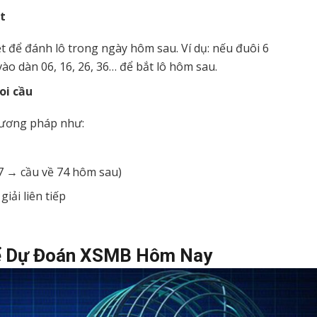
ệt
ệt để đánh lô trong ngày hôm sau. Ví dụ: nếu đuôi 6
vào dàn 06, 16, 26, 36… để bắt lô hôm sau.
oi cầu
phương pháp như:
 47 → cầu về 74 hôm sau)
iải liên tiếp
Để Dự Đoán XSMB Hôm Nay