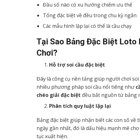
Đầu số nào có xu hướng chiếm ưu thế
Tổng đặc biệt về đều trong chu kỳ ngắn
Các mẫu hình lặp lại có thể là cầu chạy
Tại Sao Bảng Đặc Biệt Loto
Chơi?
Hỗ trợ soi cầu đặc biệt
Đây là công cụ nền tảng giúp người chơi soi 
nhiều phương pháp soi cầu nổi tiếng như
c
chéo giải đặc biệt
đều bắt nguồn từ bảng n
Phân tích quy luật lặp lại
Bảng đặc biệt giúp nhận biết các con số về t
ngày gần nhất, đó là dấu hiệu mạnh mẽ cho
tục xuất hiện.