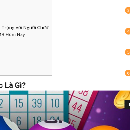
3
 Trọng Với Người Chơi?
4
SMB Hôm Nay
5
6
c Là Gì?