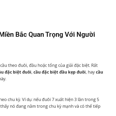
 Miền Bắc Quan Trọng Với Người
cầu theo đuôi, đầu hoặc tổng của giải đặc biệt. Rất
ầu đặc biệt đuôi
,
cầu đặc biệt đầu kẹp đuôi
, hay
cầu
ày.
heo chu kỳ. Ví dụ: nếu đuôi 7 xuất hiện 3 lần trong 5
 thấy nó đang nằm trong chu kỳ mạnh và có thể tiếp