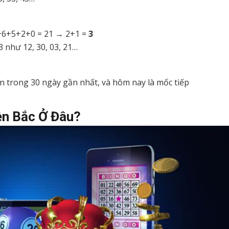
8+6+5+2+0 = 21 → 2+1 =
3
3 như 12, 30, 03, 21…
ần trong 30 ngày gần nhất, và hôm nay là mốc tiếp
ền Bắc Ở Đâu?