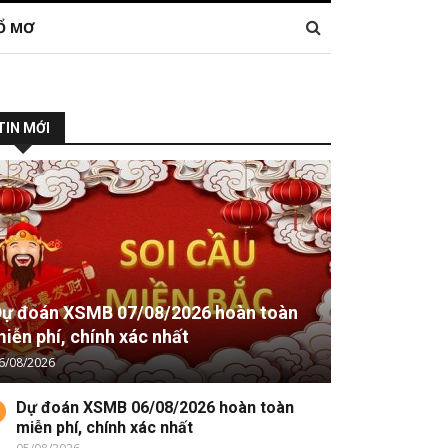
Ổ MƠ
TIN MỚI
Dự đoán XSMB 07/08/2026 hoàn toàn
iễn phí, chính xác nhất
6/08/2026
Dự đoán XSMB 06/08/2026 hoàn toàn
miễn phí, chính xác nhất