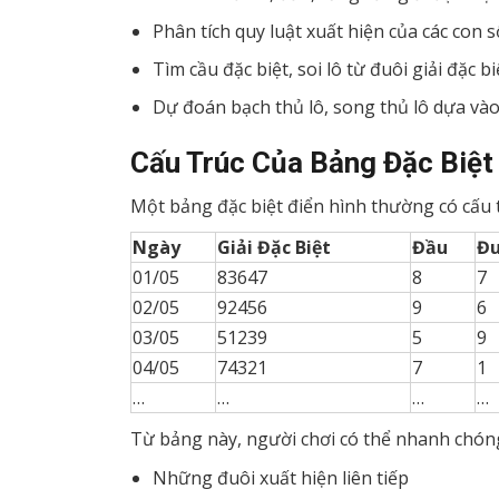
Phân tích quy luật xuất hiện của các con s
Tìm cầu đặc biệt, soi lô từ đuôi giải đặc bi
Dự đoán bạch thủ lô, song thủ lô dựa và
Cấu Trúc Của Bảng Đặc Biệt
Một bảng đặc biệt điển hình thường có cấu 
Ngày
Giải Đặc Biệt
Đầu
Đu
01/05
83647
8
7
02/05
92456
9
6
03/05
51239
5
9
04/05
74321
7
1
…
…
…
…
Từ bảng này, người chơi có thể nhanh chón
Những đuôi xuất hiện liên tiếp