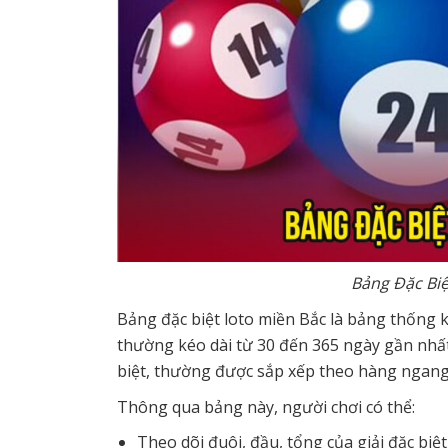
Bảng Đặc Biệ
Bảng đặc biệt loto miền Bắc là bảng thống k
thường kéo dài từ 30 đến 365 ngày gần nhất
biệt, thường được sắp xếp theo hàng ngang 
Thông qua bảng này, người chơi có thể:
Theo dõi đuôi, đầu, tổng của giải đặc biệ