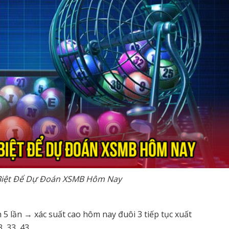
Biệt Để Dự Đoán XSMB Hôm Nay
 5 lần → xác suất cao hôm nay đuôi 3 tiếp tục xuất
3, 33, 43…