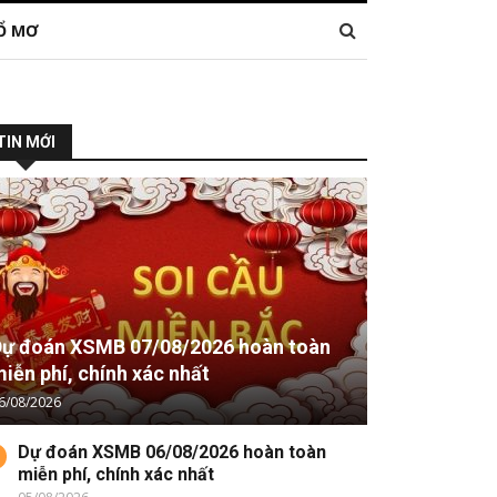
Ổ MƠ
TIN MỚI
Dự đoán XSMB 07/08/2026 hoàn toàn
iễn phí, chính xác nhất
6/08/2026
Dự đoán XSMB 06/08/2026 hoàn toàn
miễn phí, chính xác nhất