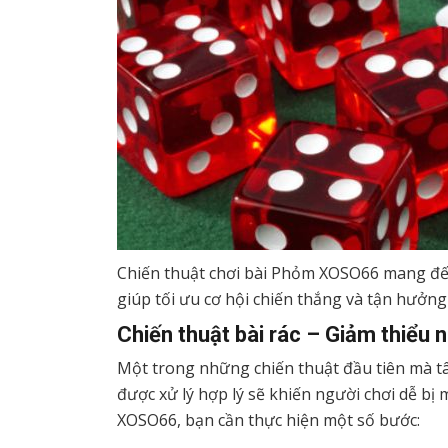
Chiến thuật chơi bài Phỏm XOSO66 mang đế
giúp tối ưu cơ hội chiến thắng và tận hưởng 
Chiến thuật bài rác – Giảm thiểu
Một trong những chiến thuật đầu tiên mà tân
được xử lý hợp lý sẽ khiến người chơi dễ bị 
XOSO66, bạn cần thực hiện một số bước: