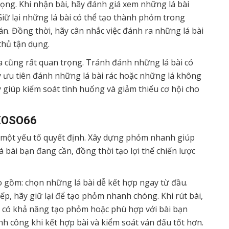
rọng. Khi nhận bài, hãy đánh giá xem những lá bài
ữ lại những lá bài có thể tạo thành phỏm trong
n. Đồng thời, hãy cân nhắc việc đánh ra những lá bài
 thủ tận dụng.
ra cũng rất quan trọng. Tránh đánh những lá bài có
y ưu tiên đánh những lá bài rác hoặc những lá không
y giúp kiểm soát tình huống và giảm thiểu cơ hội cho
 XOSO66
à một yếu tố quyết định. Xây dựng phỏm nhanh giúp
 bài bạn đang cần, đồng thời tạo lợi thế chiến lược
gồm: chọn những lá bài dễ kết hợp ngay từ đầu.
tiếp, hãy giữ lại để tạo phỏm nhanh chóng. Khi rút bài,
lá có khả năng tạo phỏm hoặc phù hợp với bài bạn
nh công khi kết hợp bài và kiểm soát ván đấu tốt hơn.