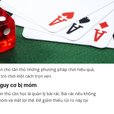
n cho tân thủ những phương pháp chơi hiệu quả,
trò chơi một cách trọn vẹn.
 nguy cơ bị móm
 thủ cần học là quản lý bài rác. Bài rác nếu không
móm và mất lợi thế. Để giảm thiểu rủi ro này tại