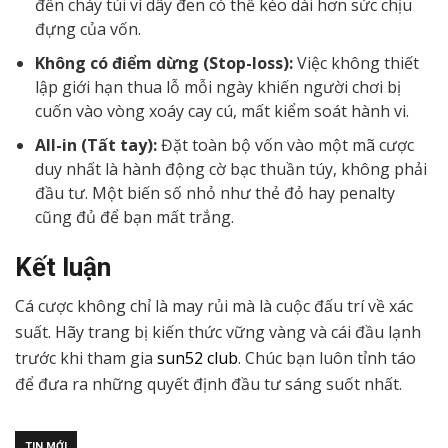
đến cháy túi vì dây đen có thể kéo dài hơn sức chịu
đựng của vốn.
Không có điểm dừng (Stop-loss):
Việc không thiết
lập giới hạn thua lỗ mỗi ngày khiến người chơi bị
cuốn vào vòng xoáy cay cú, mất kiểm soát hành vi.
All-in (Tất tay):
Đặt toàn bộ vốn vào một mã cược
duy nhất là hành động cờ bạc thuần túy, không phải
đầu tư. Một biến số nhỏ như thẻ đỏ hay penalty
cũng đủ để bạn mất trắng.
Kết luận
Cá cược không chỉ là may rủi mà là cuộc đấu trí về xác
suất. Hãy trang bị kiến thức vững vàng và cái đầu lạnh
trước khi tham gia
sun52 club
. Chúc bạn luôn tỉnh táo
để đưa ra những quyết định đầu tư sáng suốt nhất.
TIN MỚI