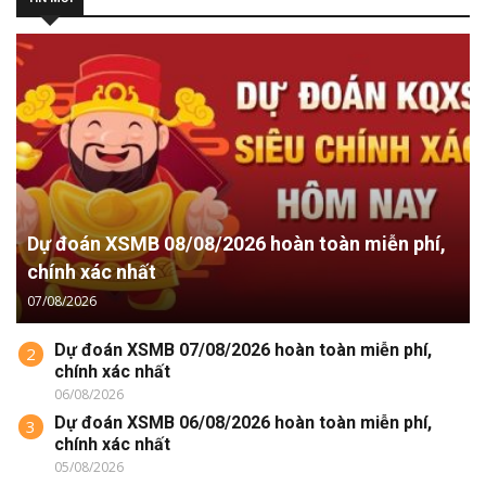
Dự đoán XSMB 08/08/2026 hoàn toàn miễn phí,
chính xác nhất
07/08/2026
Dự đoán XSMB 07/08/2026 hoàn toàn miễn phí,
2
chính xác nhất
06/08/2026
Dự đoán XSMB 06/08/2026 hoàn toàn miễn phí,
3
chính xác nhất
05/08/2026