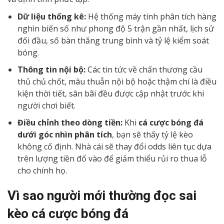
Dữ liệu thống kê:
Hệ thống máy tính phân tích hàng
nghìn biến số như phong độ 5 trận gần nhất, lịch sử
đối đầu, số bàn thắng trung bình và tỷ lệ kiểm soát
bóng.
Thông tin nội bộ:
Các tin tức về chấn thương cầu
thủ chủ chốt, mâu thuẫn nội bộ hoặc thậm chí là điều
kiện thời tiết, sân bãi đều được cập nhật trước khi
người chơi biết.
Điều chỉnh theo dòng tiền:
Khi
cá cược bóng đá
dưới góc nhìn phân tích
, bạn sẽ thấy tỷ lệ kèo
không cố định. Nhà cái sẽ thay đổi odds liên tục dựa
trên lượng tiền đổ vào để giảm thiểu rủi ro thua lỗ
cho chính họ.
Vì sao người mới thường đọc sai
kèo cá cược bóng đá