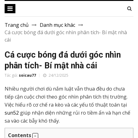
Trang chủ
Danh mục khác
Cá cược bóng đá dưới góc nhìn phân tích- Bí mật nhà
cái
Cá cược bóng đá dưới góc nhìn
phân tích- Bí mật nhà cái
Tác giả:
soicau77
24/12/2025
Nhiều người chơi dù nắm luật vẫn thua đều do chưa
tiếp cận cuộc chơi theo góc nhìn phân tích thị trường.
Việc hiểu rõ cơ chế ra kèo và các yếu tố thuật toán tại
sun52
giúp nhận diện những rủi ro tiềm ẩn và hạn chế
sa vào các bẫy khó thấy.
Contents