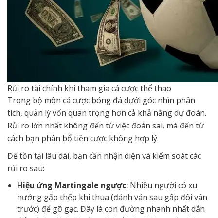
Rủi ro tài chính khi tham gia cá cược thể thao
Trong bộ môn cá cược bóng đá dưới góc nhìn phân
tích, quản lý vốn quan trọng hơn cả khả năng dự đoán.
Rủi ro lớn nhất không đến từ việc đoán sai, mà đến từ
cách bạn phân bổ tiền cược không hợp lý.
Để tồn tại lâu dài, bạn cần nhận diện và kiểm soát các
rủi ro sau:
Hiệu ứng Martingale ngược:
Nhiều người có xu
hướng gấp thếp khi thua (đánh ván sau gấp đôi ván
trước) để gỡ gạc. Đây là con đường nhanh nhất dẫn