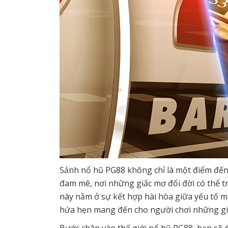
Sảnh nổ hũ PG88 không chỉ là một điểm đến g
đam mê, nơi những giấc mơ đổi đời có thể t
này nằm ở sự kết hợp hài hòa giữa yếu tố m
hứa hẹn mang đến cho người chơi những gi