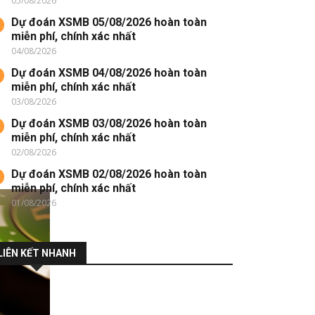
05/08/2026
Dự đoán XSMB 05/08/2026 hoàn toàn
miễn phí, chính xác nhất
04/08/2026
Dự đoán XSMB 04/08/2026 hoàn toàn
miễn phí, chính xác nhất
03/08/2026
Dự đoán XSMB 03/08/2026 hoàn toàn
miễn phí, chính xác nhất
02/08/2026
Dự đoán XSMB 02/08/2026 hoàn toàn
miễn phí, chính xác nhất
01/08/2026
LIÊN KẾT NHANH