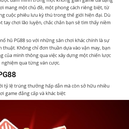
ẽ được đắm mình trong một không gian game đa dạng
ơi mang một chủ đề, một phong cách riêng biệt, từ
 cuộc phiêu lưu kỳ thú trong thế giới hiện đại. Dù
t tay chơi lão luyện, chắc chắn bạn sẽ tìm thấy niềm
 nổ hũ PG88 so với những sân chơi khác chính là sự
ến thuật. Không chỉ đơn thuần dựa vào vận may, bạn
ng của mình thông qua việc xây dựng một chiến lược
inh nghiệm qua từng ván cược.
 PG88
ới tỷ lệ trúng thưởng hấp dẫn mà còn sở hữu nhiều
ơi game đẳng cấp và khác biệt: