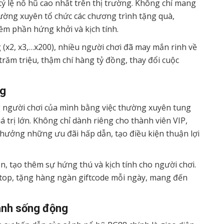
ỷ lệ nổ hũ cao nhất trên thị trường. Không chỉ mang
hường xuyên tổ chức các chương trình tặng quà,
êm phần hứng khởi và kịch tính.
2, x3,…x200), nhiều người chơi đã may mắn rinh về
trăm triệu, thậm chí hàng tỷ đồng, thay đổi cuộc
ng
g người chơi của mình bằng việc thường xuyên tung
á trị lớn. Không chỉ dành riêng cho thành viên VIP,
hưởng những ưu đãi hấp dẫn, tạo điều kiện thuận lợi
, tạo thêm sự hứng thú và kịch tính cho người chơi.
a top, tặng hàng ngàn giftcode mỗi ngày, mang đến
hanh sống động