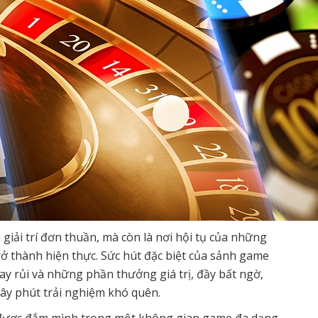
iải trí đơn thuần, mà còn là nơi hội tụ của những
rở thành hiện thực. Sức hút đặc biệt của sảnh game
ay rủi và những phần thưởng giá trị, đầy bất ngờ,
ây phút trải nghiệm khó quên.