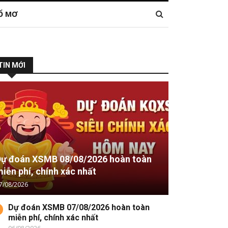
Ổ MƠ
TIN MỚI
Dự đoán XSMB 08/08/2026 hoàn toàn
iễn phí, chính xác nhất
7/08/2026
Dự đoán XSMB 07/08/2026 hoàn toàn
miễn phí, chính xác nhất