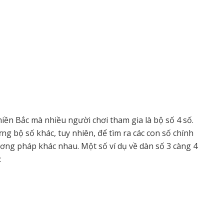
ền Bắc mà nhiều người chơi tham gia là bộ số 4 số.
ng bộ số khác, tuy nhiên, để tìm ra các con số chính
ơng pháp khác nhau. Một số ví dụ về dàn số 3 càng 4
: