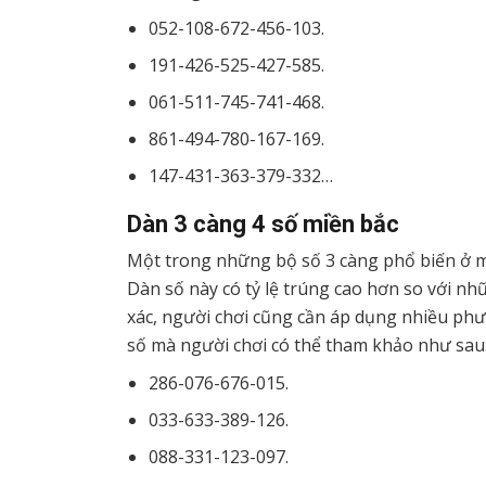
052-108-672-456-103.
191-426-525-427-585.
061-511-745-741-468.
861-494-780-167-169.
147-431-363-379-332…
Dàn 3 càng 4 số miền bắc
Một trong những bộ số 3 càng phổ biến ở mi
Dàn số này có tỷ lệ trúng cao hơn so với nhữ
xác, người chơi cũng cần áp dụng nhiều phư
số mà người chơi có thể tham khảo như sau
286-076-676-015.
033-633-389-126.
088-331-123-097.