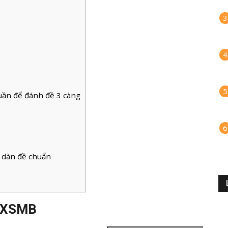
3
4
5
uần để đánh đề 3 càng
6
o dàn đề chuẩn
y XSMB