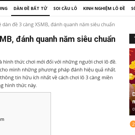
UNG
DÀN ĐỀ BẤT TỬ
SOI CẦU LÔ
KINH NGHIỆM LÔ ĐỀ
S
 dàn đề 3 càng XSMB, đánh quanh năm siêu chuẩn
MB, đánh quanh năm siêu chuẩn
 hình thức chơi mới đối với những người chơi lô đề.
ìm cho mình những phương pháp đánh hiệu quả nhất.
hông tin hữu ích nhất về cách chơi lô 3 càng miền
ng hình thức này.
m
0
ăm
2