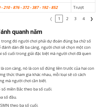
 - 210 - 876 - 372 - 387 - 192 - 852
Trượt
❮
1
2
3
4
❯
 đánh quanh năm
, trong đó người chơi phải dự đoán đúng ba chữ số
 Để đánh dàn đề ba càng, người chơi sẽ chọn một con
ai số cuối trong giải đặc biệt mà người chơi đã quen
là con càng, nó là con số đứng liền trước của hai con
ng thức tham gia khác nhau, mỗi loại sẽ có cách
ng mà người chơi cần biết.
ổ số miền Bắc theo ba số cuối.
ba số đầu.
XSMN theo ba số cuối.