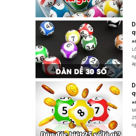
D
q
a
Lô
ng
áp
D
q
a
Mộ
25
ng