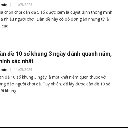
dmin
11/05/2023
a chọn chơi dàn đề 5 số được xem là quyết định thông minh
a nhiều người chơi. Dàn đề này có độ đơn giản nhưng tỷ lệ
 cao,...
àn đề 10 số khung 3 ngày đánh quanh năm,
hính xác nhất
dmin
11/05/2023
n đề 10 số khung 3 ngày là một khái niệm quen thuộc với
ng đảo người chơi đề. Tuy nhiên, để lấy được dàn đề 10 số
ôi khung...