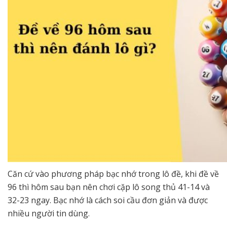
Căn cứ vào phương pháp bạc nhớ trong lô đề, khi đề về
96 thì hôm sau bạn nên chơi cặp lô song thủ 41-14 và
32-23 ngay. Bạc nhớ là cách soi cầu đơn giản và được
nhiều người tin dùng.