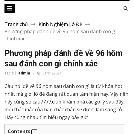
Trang chủ
Kinh Nghiệm Lô Đề
Phương pháp đánh đề về 96 hôm sau đánh con gì
chính xác
Phương pháp đánh đề về 96 hôm
sau đánh con gì chính xác
Tác giả:
admin
31/01/2024
Câu hỏi đề về 96 hôm sau đánh con gì là từ khóa hot
nhất mà giới lô đề đang rất quan tâm hiện nay. Vậy nên,
hãy cùng
soicau7777.club
khám phá các gợi ý sau đây,
mọi thắc mắc của bạn chắc chắn sẽ được làm sáng tỏ.
Hãy cùng nhau tìm hiểu ngay bây giờ.
Contents