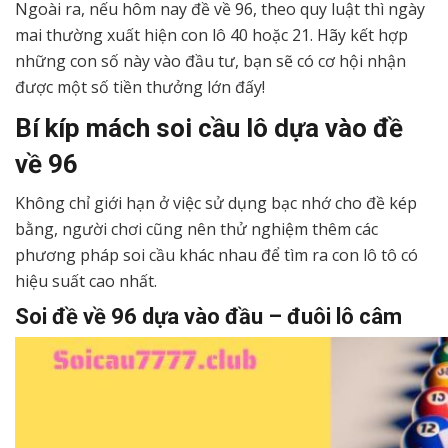
Ngoài ra, nếu hôm nay đề về 96, theo quy luật thì ngày
mai thường xuất hiện con lô 40 hoặc 21. Hãy kết hợp
những con số này vào đầu tư, bạn sẽ có cơ hội nhận
được một số tiền thưởng lớn đấy!
Bí kíp mách soi cầu lô dựa vào đề
về 96
Không chỉ giới hạn ở việc sử dụng bạc nhớ cho đề kép
bằng, người chơi cũng nên thử nghiệm thêm các
phương pháp soi cầu khác nhau để tìm ra con lô tô có
hiệu suất cao nhất.
Soi đề về 96 dựa vào đầu – đuôi lô câm