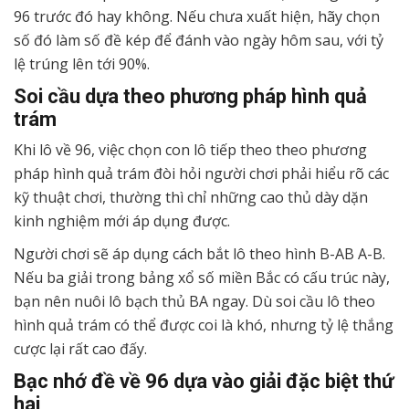
96 trước đó hay không. Nếu chưa xuất hiện, hãy chọn
số đó làm số đề kép để đánh vào ngày hôm sau, với tỷ
lệ trúng lên tới 90%.
Soi cầu dựa theo phương pháp hình quả
trám
Khi lô về 96, việc chọn con lô tiếp theo theo phương
pháp hình quả trám đòi hỏi người chơi phải hiểu rõ các
kỹ thuật chơi, thường thì chỉ những cao thủ dày dặn
kinh nghiệm mới áp dụng được.
Người chơi sẽ áp dụng cách bắt lô theo hình B-AB A-B.
Nếu ba giải trong bảng xổ số miền Bắc có cấu trúc này,
bạn nên nuôi lô bạch thủ BA ngay. Dù soi cầu lô theo
hình quả trám có thể được coi là khó, nhưng tỷ lệ thắng
cược lại rất cao đấy.
Bạc nhớ đề về 96 dựa vào giải đặc biệt thứ
hai