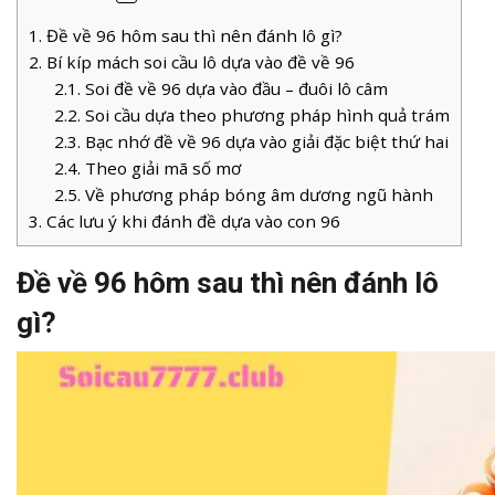
1.
Đề về 96 hôm sau thì nên đánh lô gì?
2.
Bí kíp mách soi cầu lô dựa vào đề về 96
2.1.
Soi đề về 96 dựa vào đầu – đuôi lô câm
2.2.
Soi cầu dựa theo phương pháp hình quả trám
2.3.
Bạc nhớ đề về 96 dựa vào giải đặc biệt thứ hai
2.4.
Theo giải mã số mơ
2.5.
Về phương pháp bóng âm dương ngũ hành
3.
Các lưu ý khi đánh đề dựa vào con 96
Đề về 96 hôm sau thì nên đánh lô
gì?