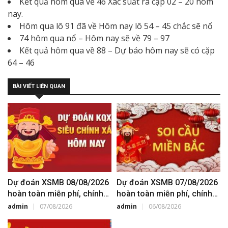
Kết quả hôm qua về 46 Xác suất ra cặp 02 – 20 hôm
nay.
Hôm qua lô 91 đã về Hôm nay lô 54 – 45 chắc sẽ nổ
74 hôm qua nổ – Hôm nay sẽ về 79 – 97
Kết quả hôm qua về 88 – Dự báo hôm nay sẽ có cặp
64 – 46
BÀI VIẾT LIÊN QUAN
Dự đoán XSMB 08/08/2026
Dự đoán XSMB 07/08/2026
hoàn toàn miễn phí, chính
hoàn toàn miễn phí, chính
xác nhất
xác nhất
admin
07/08/2026
admin
06/08/2026