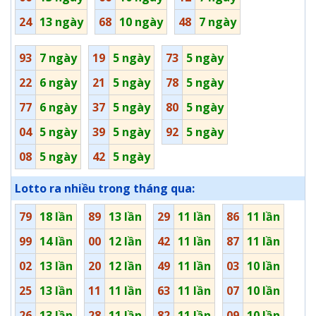
24
13 ngày
68
10 ngày
48
7 ngày
93
7 ngày
19
5 ngày
73
5 ngày
22
6 ngày
21
5 ngày
78
5 ngày
77
6 ngày
37
5 ngày
80
5 ngày
04
5 ngày
39
5 ngày
92
5 ngày
08
5 ngày
42
5 ngày
Lotto ra nhiều trong tháng qua:
79
18 lần
89
13 lần
29
11 lần
86
11 lần
99
14 lần
00
12 lần
42
11 lần
87
11 lần
02
13 lần
20
12 lần
49
11 lần
03
10 lần
25
13 lần
11
11 lần
63
11 lần
07
10 lần
26
13 lần
28
11 lần
82
11 lần
09
10 lần