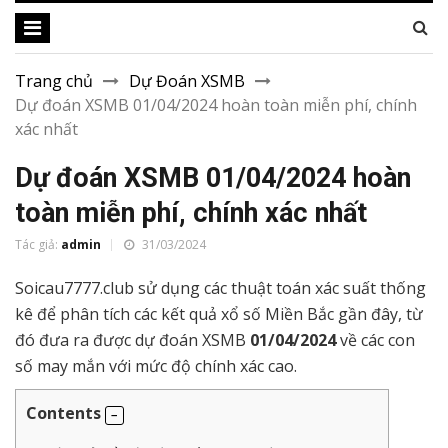
Trang chủ
Dự Đoán XSMB
Dự đoán XSMB 01/04/2024 hoàn toàn miễn phí, chính
xác nhất
Dự đoán XSMB 01/04/2024 hoàn
toàn miễn phí, chính xác nhất
Tác giả:
admin
31/03/2024
Soicau7777.club sử dụng các thuật toán xác suất thống
kê để phân tích các kết quả xổ số Miền Bắc gần đây, từ
đó đưa ra được dự đoán XSMB
01/04/2024
về các con
số may mắn với mức độ chính xác cao.
Contents