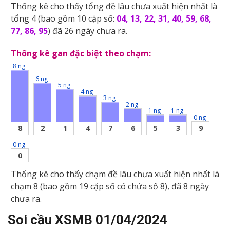
Thống kê cho thấy tổng đề lâu chưa xuất hiện nhất là
tổng 4 (bao gồm 10 cặp số:
04, 13, 22, 31, 40, 59, 68,
77, 86, 95
) đã 26 ngày chưa ra.
Thống kê gan đặc biệt theo chạm:
8 ng
6 ng
5 ng
4 ng
3 ng
2 ng
1 ng
1 ng
0 ng
8
2
1
4
7
6
5
3
9
0 ng
0
Thống kê cho thấy chạm đề lâu chưa xuất hiện nhất là
chạm 8 (bao gồm 19 cặp số có chứa số 8), đã 8 ngày
chưa ra.
Soi cầu XSMB
01/04/2024