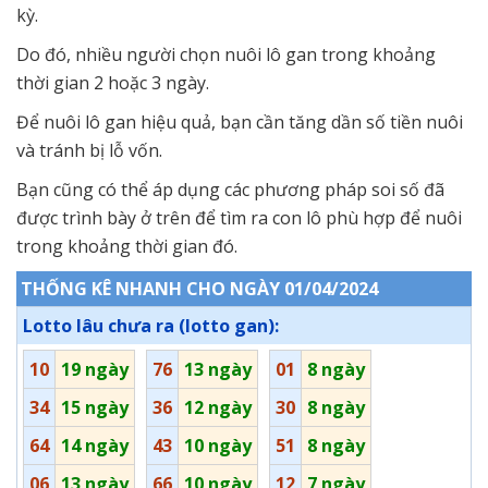
kỳ.
Do đó, nhiều người chọn nuôi lô gan trong khoảng
thời gian 2 hoặc 3 ngày.
Để nuôi lô gan hiệu quả, bạn cần tăng dần số tiền nuôi
và tránh bị lỗ vốn.
Bạn cũng có thể áp dụng các phương pháp soi số đã
được trình bày ở trên để tìm ra con lô phù hợp để nuôi
trong khoảng thời gian đó.
THỐNG KÊ NHANH CHO NGÀY 01/04/2024
Lotto lâu chưa ra (lotto gan):
10
19 ngày
76
13 ngày
01
8 ngày
34
15 ngày
36
12 ngày
30
8 ngày
64
14 ngày
43
10 ngày
51
8 ngày
06
13 ngày
66
10 ngày
12
7 ngày