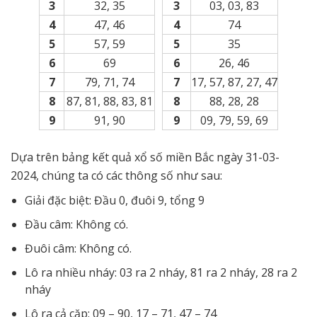
3
32, 35
3
03, 03, 83
4
47, 46
4
74
5
57, 59
5
35
6
69
6
26, 46
7
79, 71, 74
7
17, 57, 87, 27, 47
8
87, 81, 88, 83, 81
8
88, 28, 28
9
91, 90
9
09, 79, 59, 69
Dựa trên bảng kết quả xổ số miền Bắc ngày
31-03-
2024
, chúng ta có các thông số như sau:
Giải đặc biệt: Đầu 0, đuôi 9, tổng 9
Đầu câm: Không có.
Đuôi câm: Không có.
Lô ra nhiều nháy: 03 ra 2 nháy, 81 ra 2 nháy, 28 ra 2
nháy
Lô ra cả cặp: 09 – 90, 17 – 71, 47 – 74