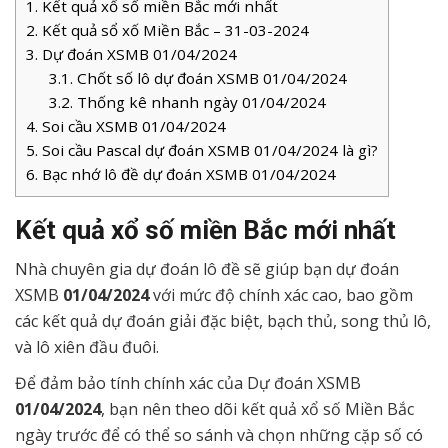
1.
Kết quả xổ số miền Bắc mới nhất
2.
Kết quả sổ xố Miền Bắc – 31-03-2024
3.
Dự đoán XSMB 01/04/2024
3.1.
Chốt số lô dự đoán XSMB 01/04/2024
3.2.
Thống kê nhanh ngày 01/04/2024
4.
Soi cầu XSMB 01/04/2024
5.
Soi cầu Pascal dự đoán XSMB 01/04/2024 là gì?
6.
Bạc nhớ lô đề dự đoán XSMB 01/04/2024
Kết quả xổ số miền Bắc mới nhất
Nhà chuyên gia dự đoán lô đề sẽ giúp bạn dự đoán
XSMB
01/04/2024
với mức độ chính xác cao, bao gồm
các kết quả dự đoán giải đặc biệt, bạch thủ, song thủ lô,
và lô xiên đầu đuôi.
Để đảm bảo tính chính xác của Dự đoán XSMB
01/04/2024
, bạn nên theo dõi kết quả xổ số Miền Bắc
ngày trước để có thể so sánh và chọn những cặp số có