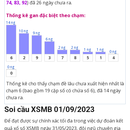
74, 83, 92
) đã 26 ngày chưa ra.
Thống kê gan đặc biệt theo chạm:
14 ng
10 ng
9 ng
6 ng
2 ng
2 ng
1 ng
1 ng
0 ng
6
2
9
3
7
8
5
1
4
0 ng
0
Thống kê cho thấy chạm đề lâu chưa xuất hiện nhất là
chạm 6 (bao gồm 19 cặp số có chứa số 6), đã 14 ngày
chưa ra.
Soi cầu XSMB
01/09/2023
Để đạt được sự chính xác tối đa trong việc dự đoán kết
quả xổ số XSMB ngày 31/05/2023, đội ngũ chuyên gia