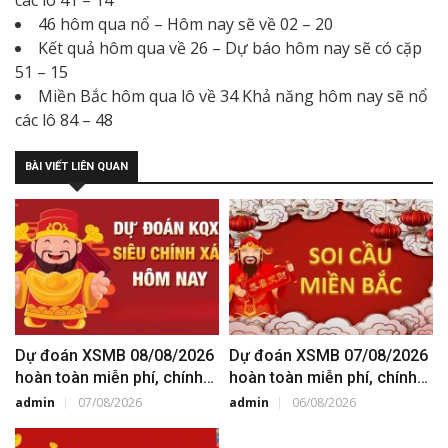
các lô 41 – 14
46 hôm qua nổ – Hôm nay sẽ về 02 – 20
Kết quả hôm qua về 26 – Dự báo hôm nay sẽ có cặp
51 – 15
Miền Bắc hôm qua lô về 34 Khả năng hôm nay sẽ nổ
các lô 84 – 48
BÀI VIẾT LIÊN QUAN
Dự đoán XSMB 08/08/2026
Dự đoán XSMB 07/08/2026
hoàn toàn miễn phí, chính
hoàn toàn miễn phí, chính
xác nhất
xác nhất
admin
07/08/2026
admin
06/08/2026