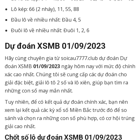
Lô kép: 66 (2 nháy), 11, 55, 88
Đầu lô về nhiều nhất: Đầu 4, 5
Đuôi lô về nhiều nhất: Đuôi 1, 2, 6
Dự đoán XSMB
01/09/2023
Hãy cùng chuyên gia từ soicau7777.club dự đoán Dự
đoán XSMB
01/09/2023
ngày hôm nay với mức độ chính
xác cao nhất. Chúng tôi sẽ cung cấp các dự đoán cho
giải đặc biệt, giải lô tô 2 số và lô xiên, giúp bạn tìm ra
những con số may mắn nhất.
Tuy nhiên, để có kết quả dự đoán chính xác, bạn nên
xem lại kết quả các kỳ xổ số Miền Bắc trước đó để so
sánh và chọn ra những con số phù hợp, có cơ hội trúng
giải cao nhất.
Chốt số lô dự đoán XSMB
01/09/2023