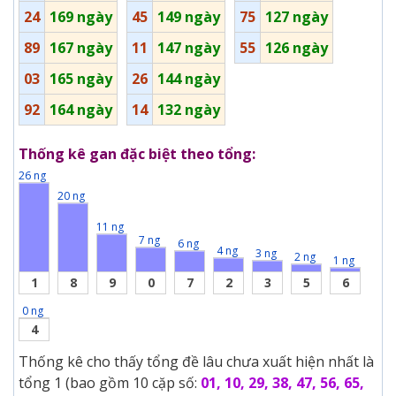
24
169 ngày
45
149 ngày
75
127 ngày
89
167 ngày
11
147 ngày
55
126 ngày
03
165 ngày
26
144 ngày
92
164 ngày
14
132 ngày
Thống kê gan đặc biệt theo tổng:
26 ng
20 ng
11 ng
7 ng
6 ng
4 ng
3 ng
2 ng
1 ng
1
8
9
0
7
2
3
5
6
0 ng
4
Thống kê cho thấy tổng đề lâu chưa xuất hiện nhất là
tổng 1 (bao gồm 10 cặp số:
01, 10, 29, 38, 47, 56, 65,