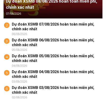
Dự đoán XSMB 08/08/2026 hoàn toàn miễn phí,
chính xác nhất
07/08/2026
Dự đoán XSMB 07/08/2026 hoàn toàn miễn phí,
2
chính xác nhất
06/08/2026
Dự đoán XSMB 06/08/2026 hoàn toàn miễn phí,
3
chính xác nhất
05/08/2026
Dự đoán XSMB 05/08/2026 hoàn toàn miễn phí,
4
chính xác nhất
04/08/2026
Dự đoán XSMB 04/08/2026 hoàn toàn miễn phí,
5
chính xác nhất
03/08/2026
Dự đoán XSMB 03/08/2026 hoàn toàn miễn phí,
6
chính xác nhất
02/08/2026