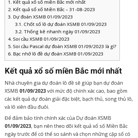
1.
Kết quả xổ số miền Bắc mới nhất
2.
Kết quả sổ xố Miền Bắc – 31-08-2023
3.
Dự đoán XSMB 01/09/2023
3.1.
Chốt số lô dự đoán XSMB 01/09/2023
3.2.
Thống kê nhanh ngày 01/09/2023
4.
Soi cầu XSMB 01/09/2023
5.
Soi cầu Pascal dự đoán XSMB 01/09/2023 là gì?
6.
Bạc nhớ lô đề dự đoán XSMB 01/09/2023
Kết quả xổ số miền Bắc mới nhất
Nhà chuyên gia dự đoán lô đề sẽ giúp bạn dự đoán
XSMB
01/09/2023
với mức độ chính xác cao, bao gồm
các kết quả dự đoán giải đặc biệt, bạch thủ, song thủ lô,
và lô xiên đầu đuôi.
Để đảm bảo tính chính xác của Dự đoán XSMB
01/09/2023
, bạn nên theo dõi kết quả xổ số Miền Bắc
ngày trước để có thể so sánh và chọn những cặp số có