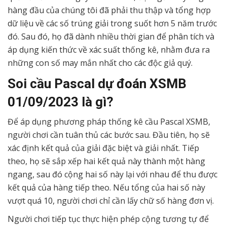
hàng đầu của chúng tôi đã phải thu thập và tổng hợp
dữ liệu về các số trúng giải trong suốt hơn 5 năm trước
đó. Sau đó, họ đã dành nhiều thời gian để phân tích và
áp dụng kiến thức về xác suất thống kê, nhằm đưa ra
những con số may mắn nhất cho các độc giả quý.
Soi cầu Pascal dự đoán XSMB
01/09/2023
là gì?
Để áp dụng phương pháp thống kê cầu Pascal XSMB,
người chơi cần tuân thủ các bước sau. Đầu tiên, họ sẽ
xác định kết quả của giải đặc biệt và giải nhất. Tiếp
theo, họ sẽ sắp xếp hai kết quả này thành một hàng
ngang, sau đó cộng hai số này lại với nhau để thu được
kết quả của hàng tiếp theo. Nếu tổng của hai số này
vượt quá 10, người chơi chỉ cần lấy chữ số hàng đơn vị.
Người chơi tiếp tục thực hiện phép cộng tương tự để