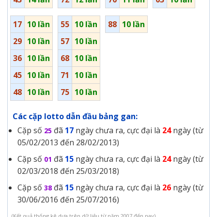
17
10 lần
55
10 lần
88
10 lần
29
10 lần
57
10 lần
36
10 lần
68
10 lần
45
10 lần
71
10 lần
48
10 lần
75
10 lần
Các cặp lotto dẫn đầu bảng gan:
Cặp số
đã
17
ngày chưa ra, cực đại là
24
ngày (từ
25
05/02/2013 đến 28/02/2013)
Cặp số
đã
15
ngày chưa ra, cực đại là
24
ngày (từ
01
02/03/2018 đến 25/03/2018)
Cặp số
đã
15
ngày chưa ra, cực đại là
26
ngày (từ
38
30/06/2016 đến 25/07/2016)
(Kết quả thống kê dựa trên dữ liệu từ năm 2007 đến nay)