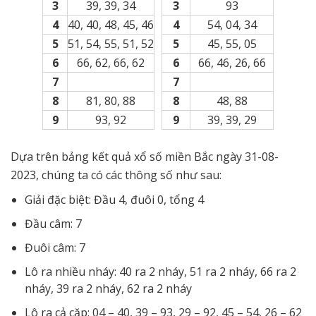
3
39, 39, 34
3
93
4
40, 40, 48, 45, 46
4
54, 04, 34
5
51, 54, 55, 51, 52
5
45, 55, 05
6
66, 62, 66, 62
6
66, 46, 26, 66
7
7
8
81, 80, 88
8
48, 88
9
93, 92
9
39, 39, 29
Dựa trên bảng kết quả xổ số miền Bắc ngày
31-08-
2023
, chúng ta có các thông số như sau:
Giải đặc biệt: Đầu 4, đuôi 0, tổng 4
Đầu câm: 7
Đuôi câm: 7
Lô ra nhiều nháy: 40 ra 2 nháy, 51 ra 2 nháy, 66 ra 2
nháy, 39 ra 2 nháy, 62 ra 2 nháy
Lô ra cả cặp: 04 – 40, 39 – 93, 29 – 92, 45 – 54, 26 – 62