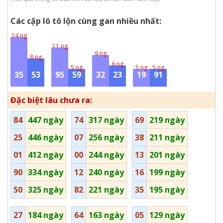
Các cặp lô tô lộn cùng gan nhiều nhất:
14 ng
11 ng
9 ng
8 ng
6 ng
5 ng
5 ng
5 ng
35
53
95
59
32
23
19
91
Đặc biệt lâu chưa ra:
84
447 ngày
74
317 ngày
69
219 ngày
25
446 ngày
07
256 ngày
38
211 ngày
01
412 ngày
00
244 ngày
13
201 ngày
90
334 ngày
12
240 ngày
16
199 ngày
50
325 ngày
82
221 ngày
35
195 ngày
27
184 ngày
64
163 ngày
05
129 ngày