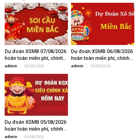
Dự đoán XSMB 07/08/2026
Dự đoán XSMB 06/08/2026
hoàn toàn miễn phí, chính
hoàn toàn miễn phí, chính
xác nhất
xác nhất
admin
06/08/2026
admin
05/08/2026
Dự đoán XSMB 05/08/2026
hoàn toàn miễn phí, chính
xác nhất
admin
04/08/2026