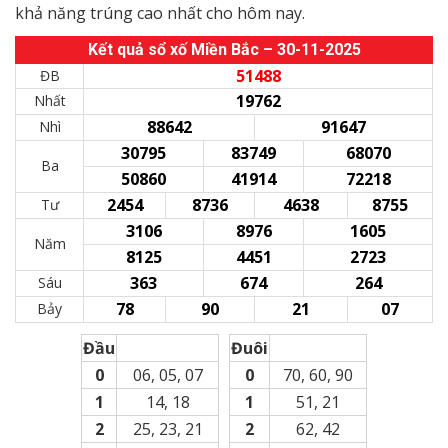
khả năng trúng cao nhất cho hôm nay.
Kết quả sổ xố Miền Bắc – 30-11-2025
51488
ĐB
19762
Nhất
88642
91647
Nhì
30795
83749
68070
Ba
50860
41914
72218
2454
8736
4638
8755
Tư
3106
8976
1605
Năm
8125
4451
2723
363
674
264
Sáu
78
90
21
07
Bảy
Đầu
Đuôi
0
06, 05, 07
0
70, 60, 90
1
14, 18
1
51, 21
2
25, 23, 21
2
62, 42