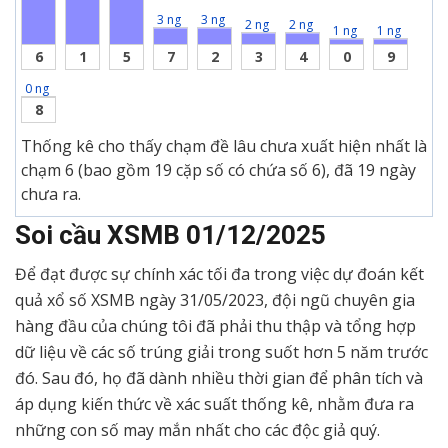
3 ng
3 ng
2 ng
2 ng
1 ng
1 ng
6
1
5
7
2
3
4
0
9
0 ng
8
Thống kê cho thấy chạm đề lâu chưa xuất hiện nhất là
chạm 6 (bao gồm 19 cặp số có chứa số 6), đã 19 ngày
chưa ra.
Soi cầu XSMB
01/12/2025
Để đạt được sự chính xác tối đa trong việc dự đoán kết
quả xổ số XSMB ngày 31/05/2023, đội ngũ chuyên gia
hàng đầu của chúng tôi đã phải thu thập và tổng hợp
dữ liệu về các số trúng giải trong suốt hơn 5 năm trước
đó. Sau đó, họ đã dành nhiều thời gian để phân tích và
áp dụng kiến thức về xác suất thống kê, nhằm đưa ra
những con số may mắn nhất cho các độc giả quý.