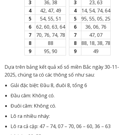
3
36, 38
3
23, 63
4
42, 47, 49
4
14, 54, 74, 64
5
54, 55, 51
5
95, 55, 05, 25
6
62, 60, 63, 64
6
36, 06, 76
7
70, 76, 74, 78
7
47, 07
8
88
8
88, 18, 38, 78
9
95, 90
9
49
Dựa trên bảng kết quả xổ số miền Bắc ngày
30-11-
2025
, chúng ta có các thông số như sau:
Giải đặc biệt: Đầu 8, đuôi 8, tổng 6
Đầu câm: Không có.
Đuôi câm: Không có.
Lô ra nhiều nháy:
Lô ra cả cặp: 47 – 74, 07 – 70, 06 – 60, 36 – 63