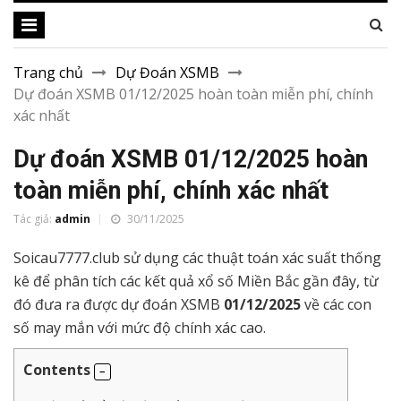
Trang chủ
Dự Đoán XSMB
Dự đoán XSMB 01/12/2025 hoàn toàn miễn phí, chính
xác nhất
Dự đoán XSMB 01/12/2025 hoàn
toàn miễn phí, chính xác nhất
Tác giả:
admin
30/11/2025
Soicau7777.club sử dụng các thuật toán xác suất thống
kê để phân tích các kết quả xổ số Miền Bắc gần đây, từ
đó đưa ra được dự đoán XSMB
01/12/2025
về các con
số may mắn với mức độ chính xác cao.
Contents