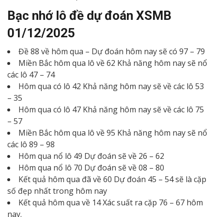
Bạc nhớ lô đề dự đoán XSMB
01/12/2025
Đề 88 về hôm qua – Dự đoán hôm nay sẽ có 97 – 79
Miền Bắc hôm qua lô về 62 Khả năng hôm nay sẽ nổ
các lô 47 – 74
Hôm qua có lô 42 Khả năng hôm nay sẽ về các lô 53
– 35
Hôm qua có lô 47 Khả năng hôm nay sẽ về các lô 75
– 57
Miền Bắc hôm qua lô về 95 Khả năng hôm nay sẽ nổ
các lô 89 – 98
Hôm qua nổ lô 49 Dự đoán sẽ về 26 – 62
Hôm qua nổ lô 70 Dự đoán sẽ về 08 – 80
Kết quả hôm qua đã về 60 Dự đoán 45 – 54 sẽ là cặp
số đẹp nhất trong hôm nay
Kết quả hôm qua về 14 Xác suất ra cặp 76 – 67 hôm
nay.