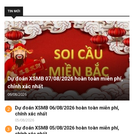
TIN MỚI
Dự đoán XSMB 07/08/2026 hoàn toàn miễn phí,
chính xác nhất
06/08/2026
Dự đoán XSMB 06/08/2026 hoàn toàn miễn phí,
2
chính xác nhất
05/08/2026
Dự đoán XSMB 05/08/2026 hoàn toàn miễn phí,
3
chính xác nhất