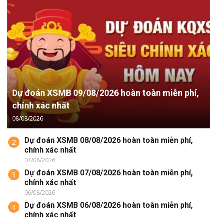
Dự đoán XSMB 09/08/2026 hoàn toàn miễn phí,
chính xác nhất
08/08/2026
Dự đoán XSMB 08/08/2026 hoàn toàn miễn phí,
2
chính xác nhất
07/08/2026
Dự đoán XSMB 07/08/2026 hoàn toàn miễn phí,
3
chính xác nhất
06/08/2026
Dự đoán XSMB 06/08/2026 hoàn toàn miễn phí,
4
chính xác nhất