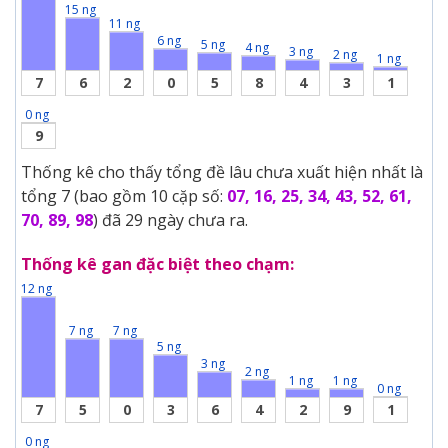
15 ng
11 ng
6 ng
5 ng
4 ng
3 ng
2 ng
1 ng
7
6
2
0
5
8
4
3
1
0 ng
9
Thống kê cho thấy tổng đề lâu chưa xuất hiện nhất là
tổng 7 (bao gồm 10 cặp số:
07, 16, 25, 34, 43, 52, 61,
70, 89, 98
) đã 29 ngày chưa ra.
Thống kê gan đặc biệt theo chạm:
12 ng
7 ng
7 ng
5 ng
3 ng
2 ng
1 ng
1 ng
0 ng
7
5
0
3
6
4
2
9
1
0 ng