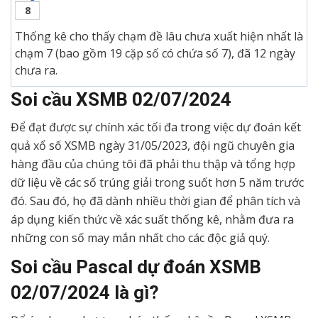
8
Thống kê cho thấy chạm đề lâu chưa xuất hiện nhất là
chạm 7 (bao gồm 19 cặp số có chứa số 7), đã 12 ngày
chưa ra.
Soi cầu XSMB
02/07/2024
Để đạt được sự chính xác tối đa trong việc dự đoán kết
quả xổ số XSMB ngày 31/05/2023, đội ngũ chuyên gia
hàng đầu của chúng tôi đã phải thu thập và tổng hợp
dữ liệu về các số trúng giải trong suốt hơn 5 năm trước
đó. Sau đó, họ đã dành nhiều thời gian để phân tích và
áp dụng kiến thức về xác suất thống kê, nhằm đưa ra
những con số may mắn nhất cho các độc giả quý.
Soi cầu Pascal dự đoán XSMB
02/07/2024
là gì?