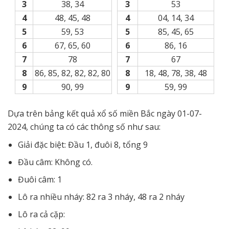
3
38, 34
3
53
4
48, 45, 48
4
04, 14, 34
5
59, 53
5
85, 45, 65
6
67, 65, 60
6
86, 16
7
78
7
67
8
86, 85, 82, 82, 82, 80
8
18, 48, 78, 38, 48
9
90, 99
9
59, 99
Dựa trên bảng kết quả xổ số miền Bắc ngày
01-07-
2024
, chúng ta có các thông số như sau:
Giải đặc biệt: Đầu 1, đuôi 8, tổng 9
Đầu câm: Không có.
Đuôi câm: 1
Lô ra nhiều nháy: 82 ra 3 nháy, 48 ra 2 nháy
Lô ra cả cặp: