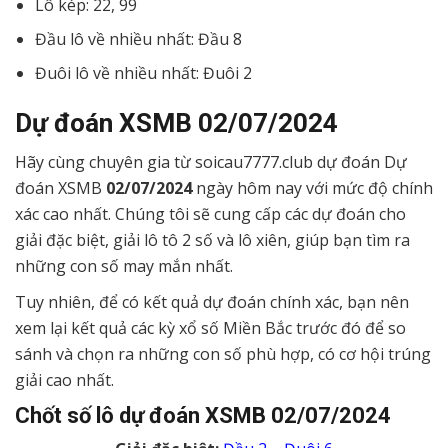
Lô kép: 22, 99
Đầu lô về nhiều nhất: Đầu 8
Đuôi lô về nhiều nhất: Đuôi 2
Dự đoán XSMB
02/07/2024
Hãy cùng chuyên gia từ soicau7777.club dự đoán Dự
đoán XSMB
02/07/2024
ngày hôm nay với mức độ chính
xác cao nhất. Chúng tôi sẽ cung cấp các dự đoán cho
giải đặc biệt, giải lô tô 2 số và lô xiên, giúp bạn tìm ra
những con số may mắn nhất.
Tuy nhiên, để có kết quả dự đoán chính xác, bạn nên
xem lại kết quả các kỳ xổ số Miền Bắc trước đó để so
sánh và chọn ra những con số phù hợp, có cơ hội trúng
giải cao nhất.
Chốt số lô dự đoán XSMB
02/07/2024