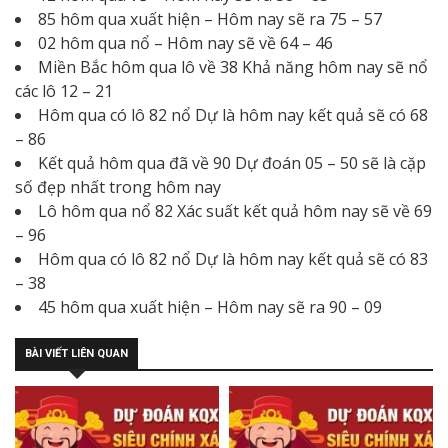
85 hôm qua xuất hiện – Hôm nay sẽ ra 75 – 57
02 hôm qua nổ – Hôm nay sẽ về 64 – 46
Miền Bắc hôm qua lô về 38 Khả năng hôm nay sẽ nổ
các lô 12 – 21
Hôm qua có lô 82 nổ Dự là hôm nay kết quả sẽ có 68
– 86
Kết quả hôm qua đã về 90 Dự đoán 05 – 50 sẽ là cặp
số đẹp nhất trong hôm nay
Lô hôm qua nổ 82 Xác suất kết quả hôm nay sẽ về 69
– 96
Hôm qua có lô 82 nổ Dự là hôm nay kết quả sẽ có 83
– 38
45 hôm qua xuất hiện – Hôm nay sẽ ra 90 – 09
BÀI VIẾT LIÊN QUAN