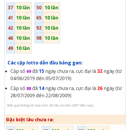
37
10 lần
50
10 lần
41
10 lần
65
10 lần
42
10 lần
92
10 lần
46
10 lần
98
10 lần
49
10 lần
Các cặp lotto dẫn đầu bảng gan:
Cặp số
đã
15
ngày chưa ra, cực đại là
32
ngày (từ
69
04/06/2019 đến 05/07/2019)
Cặp số
đã
14
ngày chưa ra, cực đại là
26
ngày (từ
88
28/07/2009 đến 22/08/2009)
(Kết quả thống kê dựa trên dữ liệu từ năm 2007 đến nay)
Đặc biệt lâu chưa ra: