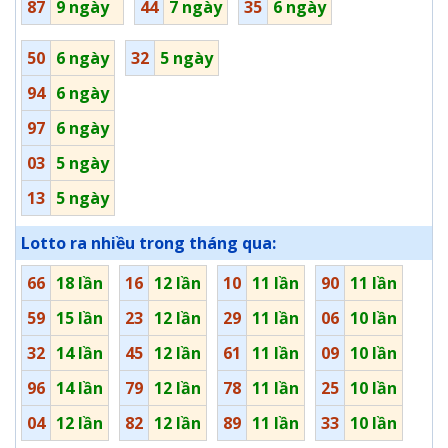
87
9 ngày
44
7 ngày
35
6 ngày
50
6 ngày
32
5 ngày
94
6 ngày
97
6 ngày
03
5 ngày
13
5 ngày
Lotto ra nhiều trong tháng qua:
66
18 lần
16
12 lần
10
11 lần
90
11 lần
59
15 lần
23
12 lần
29
11 lần
06
10 lần
32
14 lần
45
12 lần
61
11 lần
09
10 lần
96
14 lần
79
12 lần
78
11 lần
25
10 lần
04
12 lần
82
12 lần
89
11 lần
33
10 lần