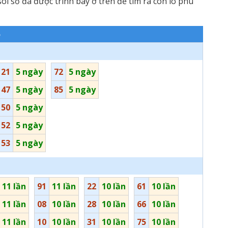
i số đã được trình bày ở trên để tìm ra con lô phù
5
21
5 ngày
72
5 ngày
47
5 ngày
85
5 ngày
50
5 ngày
52
5 ngày
53
5 ngày
11 lần
91
11 lần
22
10 lần
61
10 lần
11 lần
08
10 lần
28
10 lần
66
10 lần
11 lần
10
10 lần
31
10 lần
75
10 lần