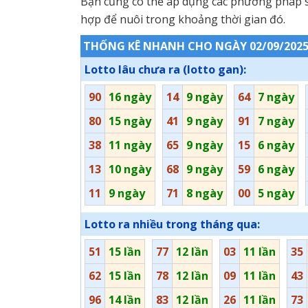
Bạn cũng có thể áp dụng các phương pháp so
hợp để nuôi trong khoảng thời gian đó.
THỐNG KÊ NHANH CHO NGÀY 02/09/202
Lotto lâu chưa ra (lotto gan):
90
16 ngày
14
9 ngày
64
7 ngày
80
15 ngày
41
9 ngày
91
7 ngày
38
11 ngày
65
9 ngày
15
6 ngày
13
10 ngày
68
9 ngày
59
6 ngày
11
9 ngày
71
8 ngày
00
5 ngày
Lotto ra nhiều trong tháng qua:
51
15 lần
77
12 lần
03
11 lần
35
62
15 lần
78
12 lần
09
11 lần
43
96
14 lần
83
12 lần
26
11 lần
73