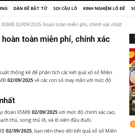
UNG
DÀN ĐỀ BẤT TỬ
SOI CẦU LÔ
KINH NGHIỆM LÔ ĐỀ
S
XSMB 02/09/2025 hoàn toàn miễn phí, chính xác nhất
oàn toàn miễn phí, chính xác
suất thống kê để phân tích các kết quả xổ số Miền
SMB
02/09/2025
về các con số may mắn với mức độ
 nhất
m
0
 dự đoán XSMB
02/09/2025
với mức độ chính xác cao,
ạch thủ, song thủ lô, và lô xiên đầu đuôi.
2
SMB
02/09/2025
, bạn nên theo dõi kết quả xổ số Miền