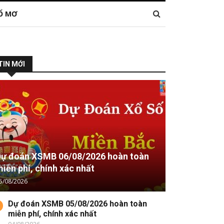
Ổ MƠ
TIN MỚI
Dự đoán XSMB 06/08/2026 hoàn toàn
iễn phí, chính xác nhất
5/08/2026
Dự đoán XSMB 05/08/2026 hoàn toàn
miễn phí, chính xác nhất