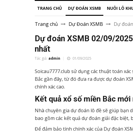
TRANG CHỦ
DỰ ĐOÁN XSMB
NUÔI LÔ KH
Trang chủ
Dự Đoán XSMB
Dự đoán 
Dự đoán XSMB 02/09/2025 h
nhất
Tác giả:
admin
01/09/2025
Soicau7777.club sử dụng các thuật toán xác 
Bắc gần đây, từ đó đưa ra được dự đoán X
chính xác cao.
Kết quả xổ số miền Bắc mới
Nhà chuyên gia dự đoán lô đề sẽ giúp bạn
bao gồm các kết quả dự đoán giải đặc biệt, b
Để đảm bảo tính chính xác của Dự đoán X