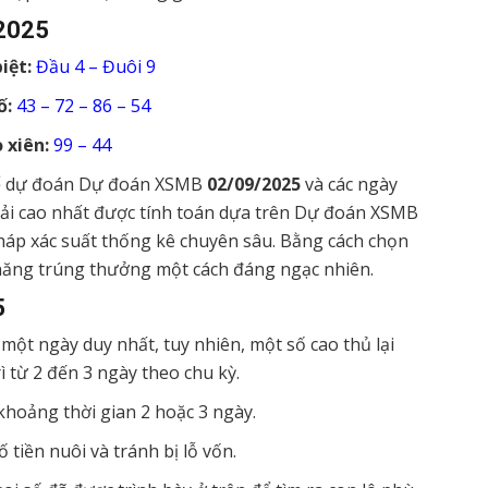
2025
iệt:
Đầu 4 – Đuôi 9
ố:
43 – 72 – 86 – 54
 xiên:
99 – 44
 để dự đoán Dự đoán XSMB
02/09/2025
và các ngày
 giải cao nhất được tính toán dựa trên Dự đoán XSMB
áp xác suất thống kê chuyên sâu. Bằng cách chọn
 năng trúng thưởng một cách đáng ngạc nhiên.
5
 một ngày duy nhất, tuy nhiên, một số cao thủ lại
rì từ 2 đến 3 ngày theo chu kỳ.
khoảng thời gian 2 hoặc 3 ngày.
 tiền nuôi và tránh bị lỗ vốn.