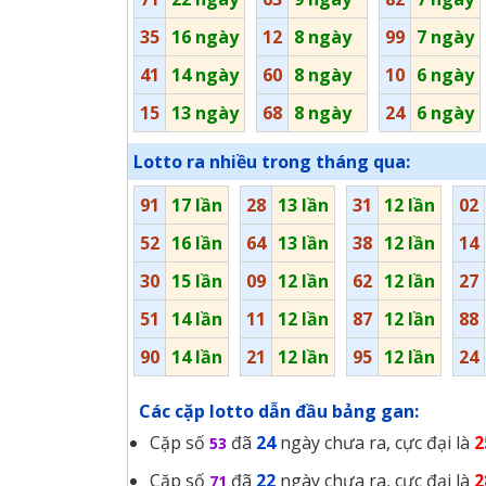
35
16 ngày
12
8 ngày
99
7 ngày
41
14 ngày
60
8 ngày
10
6 ngày
15
13 ngày
68
8 ngày
24
6 ngày
Lotto ra nhiều trong tháng qua:
91
17 lần
28
13 lần
31
12 lần
02
52
16 lần
64
13 lần
38
12 lần
14
30
15 lần
09
12 lần
62
12 lần
27
51
14 lần
11
12 lần
87
12 lần
88
90
14 lần
21
12 lần
95
12 lần
24
Các cặp lotto dẫn đầu bảng gan:
Cặp số
đã
24
ngày chưa ra, cực đại là
2
53
Cặp số
đã
22
ngày chưa ra, cực đại là
2
71