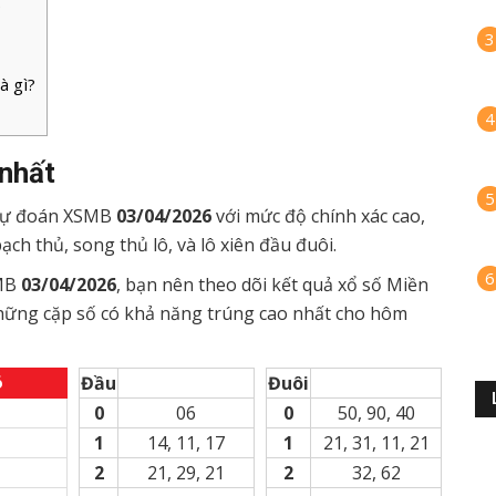
6
3
à gì?
4
 nhất
5
 dự đoán XSMB
03/04/2026
với mức độ chính xác cao,
ạch thủ, song thủ lô, và lô xiên đầu đuôi.
6
SMB
03/04/2026
, bạn nên theo dõi kết quả xổ số Miền
những cặp số có khả năng trúng cao nhất cho hôm
Đầu
Đuôi
6
0
06
0
50, 90, 40
1
14, 11, 17
1
21, 31, 11, 21
2
21, 29, 21
2
32, 62