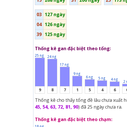
15
268 ngày
31
200 ngày
25
173 n
03
127 ngày
04
126 ngày
39
125 ngày
Thống kê gan đặc biệt theo tổng:
25 ng
24 ng
17 ng
9 ng
6 ng
5 ng
4 ng
2 
9
8
7
1
5
4
6
Thống kê cho thấy tổng đề lâu chưa xuất h
45, 54, 63, 72, 81, 90
) đã 25 ngày chưa ra.
Thống kê gan đặc biệt theo chạm:
18 ng