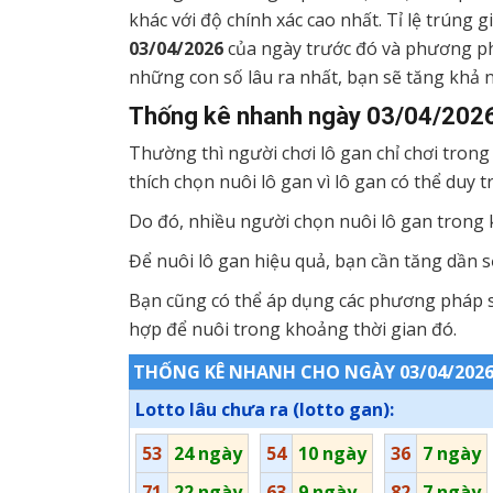
khác với độ chính xác cao nhất. Tỉ lệ trúng
03/04/2026
của ngày trước đó và phương ph
những con số lâu ra nhất, bạn sẽ tăng khả
Thống kê nhanh ngày
03/04/202
Thường thì người chơi lô gan chỉ chơi trong
thích chọn nuôi lô gan vì lô gan có thể duy t
Do đó, nhiều người chọn nuôi lô gan trong 
Để nuôi lô gan hiệu quả, bạn cần tăng dần số
Bạn cũng có thể áp dụng các phương pháp so
hợp để nuôi trong khoảng thời gian đó.
THỐNG KÊ NHANH CHO NGÀY 03/04/202
Lotto lâu chưa ra (lotto gan):
53
24 ngày
54
10 ngày
36
7 ngày
71
22 ngày
63
9 ngày
82
7 ngày