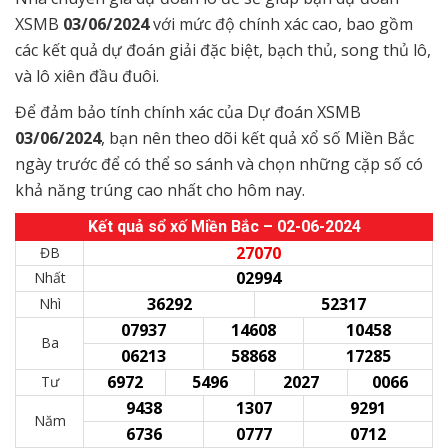
XSMB
03/06/2024
với mức độ chính xác cao, bao gồm
các kết quả dự đoán giải đặc biệt, bạch thủ, song thủ lô,
và lô xiên đầu đuôi.
Để đảm bảo tính chính xác của Dự đoán XSMB
03/06/2024
, bạn nên theo dõi kết quả xổ số Miền Bắc
ngày trước để có thể so sánh và chọn những cặp số có
khả năng trúng cao nhất cho hôm nay.
Kết quả sổ xố Miền Bắc – 02-06-2024
27070
ĐB
02994
Nhất
36292
52317
Nhì
07937
14608
10458
Ba
06213
58868
17285
6972
5496
2027
0066
Tư
9438
1307
9291
Năm
6736
0777
0712