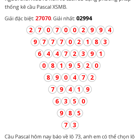
thống kê cầu Pascal XSMB.
27070
02994
Giải đặc biệt:
. Giải nhất:
2
7
0
7
0
0
2
9
9
4
9
7
7
7
0
2
1
8
3
6
4
4
7
2
3
9
1
0
8
1
9
5
2
0
8
9
0
4
7
2
7
9
4
1
9
6
3
5
0
9
8
5
7
3
Cầu Pascal hôm nay báo về lô 73, anh em có thể chọn lô