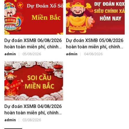
Dự đoán XSMB 06/08/2026
Dự đoán XSMB 05/08/2026
hoàn toàn miễn phí, chính
hoàn toàn miễn phí, chính
xác nhất
xác nhất
admin
05/08/2026
admin
04/08/2026
Dự đoán XSMB 04/08/2026
hoàn toàn miễn phí, chính
xác nhất
admin
03/08/2026