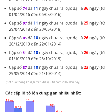
Cặp số
đã
11
ngày chưa ra, cực đại là
36
ngày (từ
74
01/04/2016 đến 06/05/2016)
Cặp số
đã
11
ngày chưa ra, cực đại là
25
ngày (từ
97
29/04/2018 đến 23/05/2018)
Cặp số
đã
10
ngày chưa ra, cực đại là
26
ngày (từ
05
28/12/2013 đến 22/01/2014)
Cặp số
đã
10
ngày chưa ra, cực đại là
26
ngày (từ
51
01/10/2019 đến 26/10/2019)
Cặp số
đã
10
ngày chưa ra, cực đại là
23
ngày (từ
87
29/09/2014 đến 21/10/2014)
(Kết quả thống kê dựa trên dữ liệu từ năm 2007 đến nay)
Các cặp lô tô lộn cùng gan nhiều nhất:
11 ng
11 ng
9 ng
8 ng
6 ng