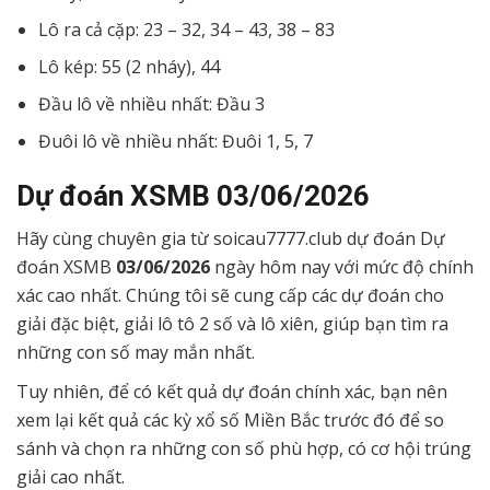
Lô ra cả cặp: 23 – 32, 34 – 43, 38 – 83
Lô kép: 55 (2 nháy), 44
Đầu lô về nhiều nhất: Đầu 3
Đuôi lô về nhiều nhất: Đuôi 1, 5, 7
Dự đoán XSMB
03/06/2026
Hãy cùng chuyên gia từ soicau7777.club dự đoán Dự
đoán XSMB
03/06/2026
ngày hôm nay với mức độ chính
xác cao nhất. Chúng tôi sẽ cung cấp các dự đoán cho
giải đặc biệt, giải lô tô 2 số và lô xiên, giúp bạn tìm ra
những con số may mắn nhất.
Tuy nhiên, để có kết quả dự đoán chính xác, bạn nên
xem lại kết quả các kỳ xổ số Miền Bắc trước đó để so
sánh và chọn ra những con số phù hợp, có cơ hội trúng
giải cao nhất.