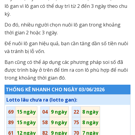
lô gan vì lô gan có thể duy trì từ 2 đến 3 ngày theo chu
kỳ.
Do đó, nhiều người chọn nuôi lô gan trong khoảng
thời gian 2 hoặc 3 ngày.
Để nuôi lô gan hiệu quả, bạn cần tăng dần số tiền nuôi
và tránh bị lỗ vốn.
Bạn cũng có thể áp dụng các phương pháp soi số đã
được trình bày ở trên để tìm ra con lô phù hợp để nuôi
trong khoảng thời gian đó.
THỐNG KÊ NHANH CHO NGÀY 03/06/2026
Lotto lâu chưa ra (lotto gan):
69
15 ngày
04
9 ngày
22
8 ngày
89
15 ngày
58
9 ngày
75
8 ngày
61
12 ngày
82
9 ngày
70
7 ngày