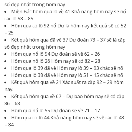
số đẹp nhất trong hôm nay
Miền Bắc hôm qua lô về 41 Khả năng hôm nay sẽ nổ
các lô 58 – 85
Hôm qua có lô 92 nổ Dự là hôm nay kết quả sẽ có 52
– 25
Kết quả hôm qua đã về 37 Dự đoán 73 – 37 sẽ là cặp
số đẹp nhất trong hôm nay
Hôm qua nổ lô 54 Dự đoán sẽ về 62 – 26
Hôm qua nổ lô 26 Hôm nay sẽ có 82 – 28
Hôm qua lô 39 đã về Hôm nay lô 39 – 93 chắc sẽ nổ
Hôm qua lô 38 đã về Hôm nay lô 51 – 15 chắc sẽ nổ
Kết quả hôm qua về 21 Xác suất ra cặp 92 – 29 hôm
nay.
Kết quả hôm qua về 67 – Dự báo hôm nay sẽ có cặp
86 – 68
Hôm qua nổ lô 55 Dự đoán sẽ về 71 – 17
Hôm qua có lô 44 Khả năng hôm nay sẽ về các lô 48
– 84