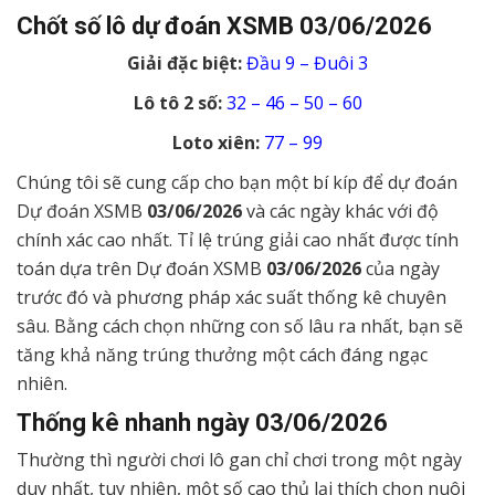
Chốt số lô dự đoán XSMB
03/06/2026
Giải đặc biệt:
Đầu 9 – Đuôi 3
Lô tô 2 số:
32 – 46 – 50 – 60
Loto xiên:
77 – 99
Chúng tôi sẽ cung cấp cho bạn một bí kíp để dự đoán
Dự đoán XSMB
03/06/2026
và các ngày khác với độ
chính xác cao nhất. Tỉ lệ trúng giải cao nhất được tính
toán dựa trên Dự đoán XSMB
03/06/2026
của ngày
trước đó và phương pháp xác suất thống kê chuyên
sâu. Bằng cách chọn những con số lâu ra nhất, bạn sẽ
tăng khả năng trúng thưởng một cách đáng ngạc
nhiên.
Thống kê nhanh ngày
03/06/2026
Thường thì người chơi lô gan chỉ chơi trong một ngày
duy nhất, tuy nhiên, một số cao thủ lại thích chọn nuôi