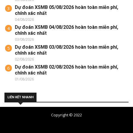
Dự đoán XSMB 05/08/2026 hoàn toàn miễn phí,
3
chính xác nhất
04/08/2026
Dự đoán XSMB 04/08/2026 hoàn toàn miễn phí,
4
chính xác nhất
03/08/2026
Dự đoán XSMB 03/08/2026 hoàn toàn miễn phí,
5
chính xác nhất
02/08/2026
Dự đoán XSMB 02/08/2026 hoàn toàn miễn phí,
6
chính xác nhất
01/08/2026
LIÊN KẾT NHANH
Copyright © 2022
Soi cầu 7777 dự đoán cầu lô số đẹp nhất miền Bắc