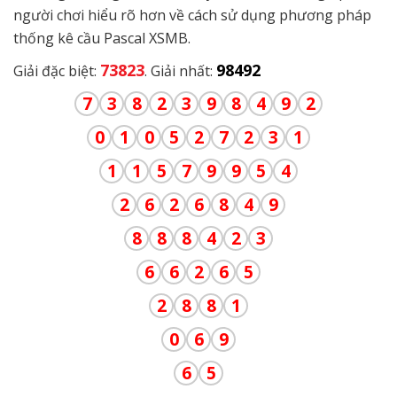
người chơi hiểu rõ hơn về cách sử dụng phương pháp
thống kê cầu Pascal XSMB.
73823
98492
Giải đặc biệt:
. Giải nhất:
7
3
8
2
3
9
8
4
9
2
0
1
0
5
2
7
2
3
1
1
1
5
7
9
9
5
4
2
6
2
6
8
4
9
8
8
8
4
2
3
6
6
2
6
5
2
8
8
1
0
6
9
6
5