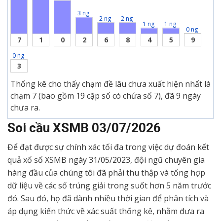
3 ng
2 ng
2 ng
1 ng
1 ng
0 ng
7
1
0
2
6
8
4
5
9
0 ng
3
Thống kê cho thấy chạm đề lâu chưa xuất hiện nhất là
chạm 7 (bao gồm 19 cặp số có chứa số 7), đã 9 ngày
chưa ra.
Soi cầu XSMB
03/07/2026
Để đạt được sự chính xác tối đa trong việc dự đoán kết
quả xổ số XSMB ngày 31/05/2023, đội ngũ chuyên gia
hàng đầu của chúng tôi đã phải thu thập và tổng hợp
dữ liệu về các số trúng giải trong suốt hơn 5 năm trước
đó. Sau đó, họ đã dành nhiều thời gian để phân tích và
áp dụng kiến thức về xác suất thống kê, nhằm đưa ra