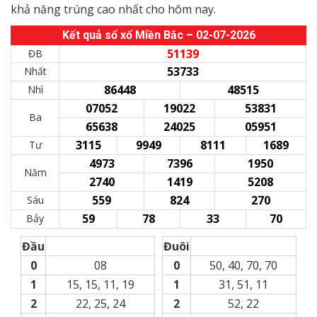
khả năng trúng cao nhất cho hôm nay.
Kết quả sổ xố Miền Bắc – 02-07-2026
51139
ĐB
53733
Nhất
86448
48515
Nhì
07052
19022
53831
Ba
65638
24025
05951
3115
9949
8111
1689
Tư
4973
7396
1950
Năm
2740
1419
5208
559
824
270
Sáu
59
78
33
70
Bảy
Đầu
Đuôi
0
08
0
50, 40, 70, 70
1
15, 15, 11, 19
1
31, 51, 11
2
22, 25, 24
2
52, 22