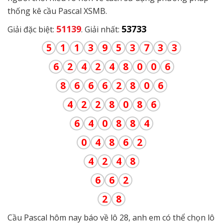
thống kê cầu Pascal XSMB.
51139
53733
Giải đặc biệt:
. Giải nhất:
5
1
1
3
9
5
3
7
3
3
6
2
4
2
4
8
0
0
6
8
6
6
6
2
8
0
6
4
2
2
8
0
8
6
6
4
0
8
8
4
0
4
8
6
2
4
2
4
8
6
6
2
2
8
Cầu Pascal hôm nay báo về lô 28, anh em có thể chọn lô