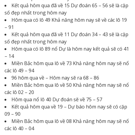
Kết quả hôm qua đã về 15 Dự đoán 65 – 56 sẽ là cặp
số đẹp nhất trong hôm nay
Hôm qua có lô 49 Khả năng hôm nay sẽ về các lô 19
– 91
Kết quả hôm qua đã về 11 Dự đoán 34 – 43 sẽ là cặp
số đẹp nhất trong hôm nay
Hôm qua có lô 89 nổ Dự là hôm nay kết quả sẽ có 41
– 14
Miền Bắc hôm qua lô về 73 Khả năng hôm nay sẽ nổ
các lô 49 – 94
96 hôm qua về – Hôm nay sẽ ra 68 – 86
Miền Bắc hôm qua lô về 50 Khả năng hôm nay sẽ nổ
các lô 02 – 20
Hôm qua nổ lô 40 Dự đoán sẽ về 75 – 57
Kết quả hôm qua về 19 – Dự báo hôm nay sẽ có cặp
09 – 90
Miền Bắc hôm qua lô về 08 Khả năng hôm nay sẽ nổ
các lô 40 – 04