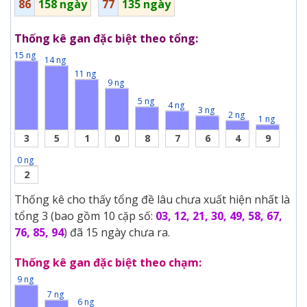
86
158 ngày
77
135 ngày
Thống kê gan đặc biệt theo tổng:
15 ng
14 ng
11 ng
9 ng
5 ng
4 ng
3 ng
2 ng
1 ng
3
5
1
0
8
7
6
4
9
0 ng
2
Thống kê cho thấy tổng đề lâu chưa xuất hiện nhất là
tổng 3 (bao gồm 10 cặp số:
03, 12, 21, 30, 49, 58, 67,
76, 85, 94
) đã 15 ngày chưa ra.
Thống kê gan đặc biệt theo chạm:
9 ng
7 ng
6 ng