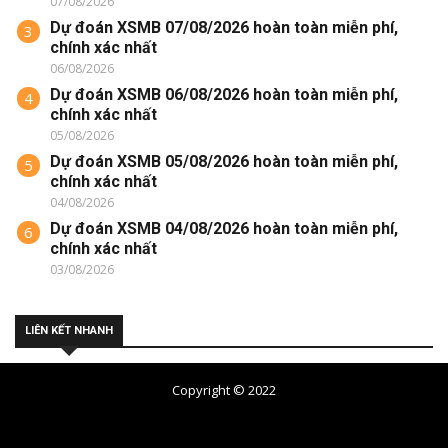
07/08/2026
Dự đoán XSMB 07/08/2026 hoàn toàn miễn phí,
3
chính xác nhất
06/08/2026
Dự đoán XSMB 06/08/2026 hoàn toàn miễn phí,
4
chính xác nhất
05/08/2026
Dự đoán XSMB 05/08/2026 hoàn toàn miễn phí,
5
chính xác nhất
04/08/2026
Dự đoán XSMB 04/08/2026 hoàn toàn miễn phí,
6
chính xác nhất
03/08/2026
LIÊN KẾT NHANH
Copyright © 2022
Soi cầu 7777 dự đoán cầu lô số đẹp nhất miền Bắc