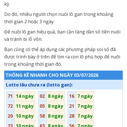
kỳ.
Do đó, nhiều người chọn nuôi lô gan trong khoảng
thời gian 2 hoặc 3 ngày.
Để nuôi lô gan hiệu quả, bạn cần tăng dần số tiền nuôi
và tránh bị lỗ vốn.
Bạn cũng có thể áp dụng các phương pháp soi số đã
được trình bày ở trên để tìm ra con lô phù hợp để nuôi
trong khoảng thời gian đó.
THỐNG KÊ NHANH CHO NGÀY 03/07/2026
Lotto lâu chưa ra (lotto gan):
71
14 ngày
02
8 ngày
16
7 ngày
72
11 ngày
05
8 ngày
21
7 ngày
20
10 ngày
58
8 ngày
28
7 ngày
23
10 ngày
63
8 ngày
56
7 ngày