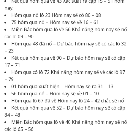
Kết quả hôm qua về 43 Xác suất ra cặp 15 – 51 hôm
nay.
Hôm qua nổ lô 23 Hôm nay sẽ có 80 – 08
75 hôm qua nổ – Hôm nay sẽ về 16 – 61
Miền Bắc hôm qua lô về 56 Khả năng hôm nay sẽ nổ
các lô 09 – 90
Hôm qua 48 đã nổ – Dự báo hôm nay sẽ có các lô 32
– 23
Kết quả hôm qua về 90 – Dự báo hôm nay sẽ có cặp
17 – 71
Hôm qua có lô 72 Khả năng hôm nay sẽ về các lô 97
– 79
01 hôm qua xuất hiện – Hôm nay sẽ ra 31 – 13
56 hôm qua nổ – Hôm nay sẽ về 01 – 10
Hôm qua lô 67 đã về Hôm nay lô 24 – 42 chắc sẽ nổ
Kết quả hôm qua về 52 – Dự báo hôm nay sẽ có cặp
84 – 48
Miền Bắc hôm qua lô về 40 Khả năng hôm nay sẽ nổ
các lô 65 – 56