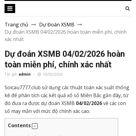
Trang chủ
Dự Đoán XSMB
Dự đoán XSMB 04/02/2026 hoàn toàn miễn phí, chính
xác nhất
Dự đoán XSMB 04/02/2026 hoàn
toàn miễn phí, chính xác nhất
Tác giả:
admin
03/02/2026
Soicau7777.club sử dụng các thuật toán xác suất thống
kê để phân tích các kết quả xổ số Miền Bắc gần đây, từ
đó đưa ra được dự đoán XSMB
04/02/2026
về các con
số may mắn với mức độ chính xác cao.
Contents