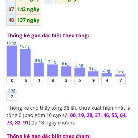
07
142 ngày
46
137 ngày
Thống kê gan đặc biệt theo tổng:
18 ng
16 ng
8 ng
7 ng
6 ng
5 ng
3 ng
2 ng
1 ng
0
6
1
8
3
5
9
4
7
0 ng
2
Thống kê cho thấy tổng đề lâu chưa xuất hiện nhất là
tổng 0 (bao gồm 10 cặp số:
00, 19, 28, 37, 46, 55, 64,
73, 82, 91
) đã 18 ngày chưa ra.
Thống kê gan đặc biệt theo chạm: