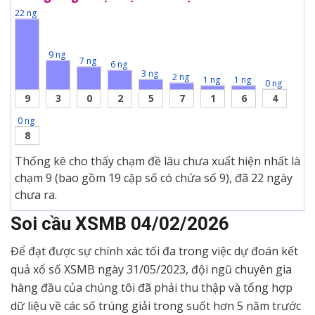
22 ng
9 ng
7 ng
6 ng
3 ng
2 ng
1 ng
1 ng
0 ng
9
3
0
2
5
7
1
6
4
0 ng
8
Thống kê cho thấy chạm đề lâu chưa xuất hiện nhất là
chạm 9 (bao gồm 19 cặp số có chứa số 9), đã 22 ngày
chưa ra.
Soi cầu XSMB
04/02/2026
Để đạt được sự chính xác tối đa trong việc dự đoán kết
quả xổ số XSMB ngày 31/05/2023, đội ngũ chuyên gia
hàng đầu của chúng tôi đã phải thu thập và tổng hợp
dữ liệu về các số trúng giải trong suốt hơn 5 năm trước