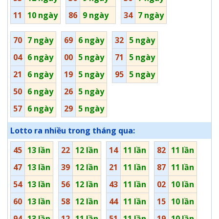
11
10 ngày
86
9 ngày
34
7 ngày
70
7 ngày
69
6 ngày
32
5 ngày
04
6 ngày
00
5 ngày
71
5 ngày
21
6 ngày
19
5 ngày
95
5 ngày
50
6 ngày
26
5 ngày
57
6 ngày
29
5 ngày
Lotto ra nhiều trong tháng qua:
45
13 lần
22
12 lần
14
11 lần
82
11 lần
47
13 lần
39
12 lần
21
11 lần
87
11 lần
54
13 lần
56
12 lần
43
11 lần
02
10 lần
60
13 lần
58
12 lần
44
11 lần
15
10 lần
94
13 lần
12
11 lần
51
11 lần
19
10 lần