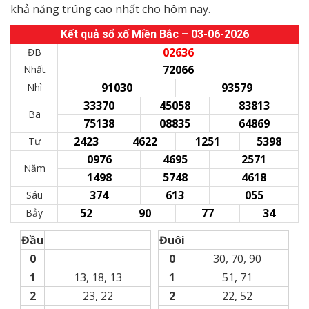
khả năng trúng cao nhất cho hôm nay.
Kết quả sổ xố Miền Bắc – 03-06-2026
02636
ĐB
72066
Nhất
91030
93579
Nhì
33370
45058
83813
Ba
75138
08835
64869
2423
4622
1251
5398
Tư
0976
4695
2571
Năm
1498
5748
4618
374
613
055
Sáu
52
90
77
34
Bảy
Đầu
Đuôi
0
0
30, 70, 90
1
13, 18, 13
1
51, 71
2
23, 22
2
22, 52