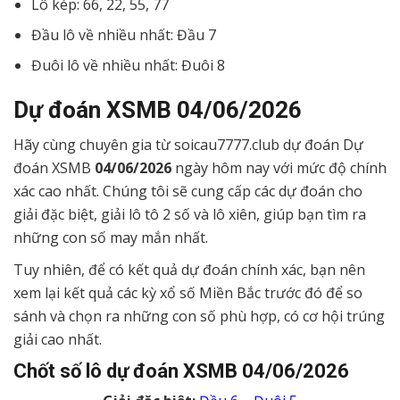
Lô kép: 66, 22, 55, 77
Đầu lô về nhiều nhất: Đầu 7
Đuôi lô về nhiều nhất: Đuôi 8
Dự đoán XSMB
04/06/2026
Hãy cùng chuyên gia từ soicau7777.club dự đoán Dự
đoán XSMB
04/06/2026
ngày hôm nay với mức độ chính
xác cao nhất. Chúng tôi sẽ cung cấp các dự đoán cho
giải đặc biệt, giải lô tô 2 số và lô xiên, giúp bạn tìm ra
những con số may mắn nhất.
Tuy nhiên, để có kết quả dự đoán chính xác, bạn nên
xem lại kết quả các kỳ xổ số Miền Bắc trước đó để so
sánh và chọn ra những con số phù hợp, có cơ hội trúng
giải cao nhất.
Chốt số lô dự đoán XSMB
04/06/2026