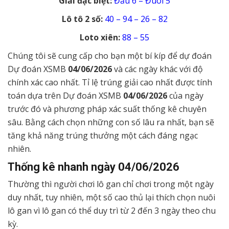
Giải đặc biệt:
Đầu 6 – Đuôi 5
Lô tô 2 số:
40 – 94 – 26 – 82
Loto xiên:
88 – 55
Chúng tôi sẽ cung cấp cho bạn một bí kíp để dự đoán
Dự đoán XSMB
04/06/2026
và các ngày khác với độ
chính xác cao nhất. Tỉ lệ trúng giải cao nhất được tính
toán dựa trên Dự đoán XSMB
04/06/2026
của ngày
trước đó và phương pháp xác suất thống kê chuyên
sâu. Bằng cách chọn những con số lâu ra nhất, bạn sẽ
tăng khả năng trúng thưởng một cách đáng ngạc
nhiên.
Thống kê nhanh ngày
04/06/2026
Thường thì người chơi lô gan chỉ chơi trong một ngày
duy nhất, tuy nhiên, một số cao thủ lại thích chọn nuôi
lô gan vì lô gan có thể duy trì từ 2 đến 3 ngày theo chu
kỳ.