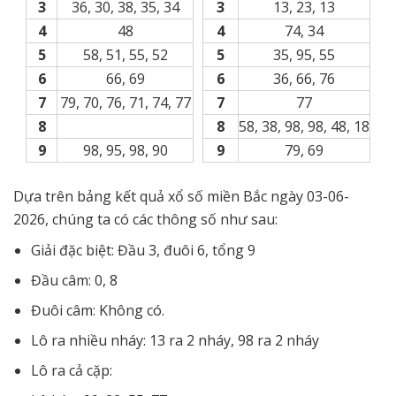
3
36, 30, 38, 35, 34
3
13, 23, 13
4
48
4
74, 34
5
58, 51, 55, 52
5
35, 95, 55
6
66, 69
6
36, 66, 76
7
79, 70, 76, 71, 74, 77
7
77
8
8
58, 38, 98, 98, 48, 18
9
98, 95, 98, 90
9
79, 69
Dựa trên bảng kết quả xổ số miền Bắc ngày
03-06-
2026
, chúng ta có các thông số như sau:
Giải đặc biệt: Đầu 3, đuôi 6, tổng 9
Đầu câm: 0, 8
Đuôi câm: Không có.
Lô ra nhiều nháy: 13 ra 2 nháy, 98 ra 2 nháy
Lô ra cả cặp: