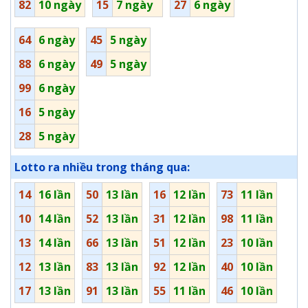
82
10 ngày
15
7 ngày
27
6 ngày
64
6 ngày
45
5 ngày
88
6 ngày
49
5 ngày
99
6 ngày
16
5 ngày
28
5 ngày
Lotto ra nhiều trong tháng qua:
14
16 lần
50
13 lần
16
12 lần
73
11 lần
10
14 lần
52
13 lần
31
12 lần
98
11 lần
13
14 lần
66
13 lần
51
12 lần
23
10 lần
12
13 lần
83
13 lần
92
12 lần
40
10 lần
17
13 lần
91
13 lần
55
11 lần
46
10 lần