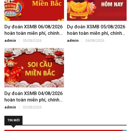
Dự đoán XSMB 06/08/2026
Dự đoán XSMB 05/08/2026
hoàn toàn miễn phí, chính
hoàn toàn miễn phí, chính
xác nhất
xác nhất
admin
05/08/2026
admin
04/08/2026
Dự đoán XSMB 04/08/2026
hoàn toàn miễn phí, chính
xác nhất
admin
03/08/2026
TIN MỚI