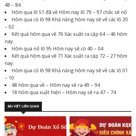
48 – 84
Hôm qua lô 51 đã về Hôm nay lô 79 – 97 chắc sẽ nổ
Hôm qua có lô 98 Khả năng hôm nay sẽ về các lô 20
– 02
Kết quả hôm qua về 76 Xác suất ra cặp 64 – 46 hôm
nay.
Hôm qua nổ lô 95 Hôm nay sẽ có 40 – 04
Kết quả hôm qua về 71 Xác suất ra cặp 72 – 27 hôm
nay.
Hôm qua có lô 98 Khả năng hôm nay sẽ về các lô 01
– 10
48 hôm qua về – Hôm nay sẽ ra 49 – 94
18 hôm qua xuất hiện – Hôm nay sẽ ra 47 – 74
BÀI VIẾT LIÊN QUAN