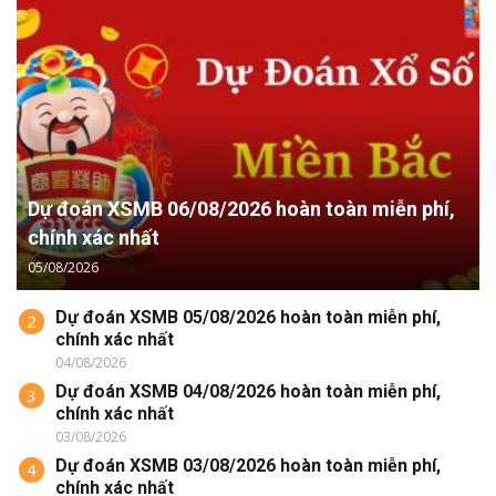
Dự đoán XSMB 06/08/2026 hoàn toàn miễn phí,
chính xác nhất
05/08/2026
Dự đoán XSMB 05/08/2026 hoàn toàn miễn phí,
2
chính xác nhất
04/08/2026
Dự đoán XSMB 04/08/2026 hoàn toàn miễn phí,
3
chính xác nhất
03/08/2026
Dự đoán XSMB 03/08/2026 hoàn toàn miễn phí,
4
chính xác nhất