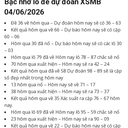
Bạc nhớ lô đề dự đoán XSMB
04/06/2026
Đề 36 về hôm qua – Dự đoán hôm nay sẽ có 36 – 63
Kết quả hôm qua về 66 – Dự báo hôm nay sẽ có cặp
60 – 06
Hôm qua 30 đã nổ – Dự báo hôm nay sẽ có các lô 30
– 03
Hôm qua lô 79 đã về Hôm nay lô 78 – 87 chắc sẽ nổ
70 hôm qua xuất hiện – Hôm nay sẽ ra 42 – 24
Kết quả hôm qua đã về 58 Dự đoán 98 – 89 sẽ là cặp
số đẹp nhất trong hôm nay
13 hôm qua nổ – Hôm nay sẽ về 71 – 17
38 hôm qua xuất hiện – Hôm nay sẽ ra 73 – 37
Kết quả hôm qua về 35 Xác suất ra cặp 76 – 67 hôm
nay.
Hôm qua lô 69 đã về Hôm nay lô 95 – 59 chắc sẽ nổ
23 hôm qua xuất hiện – Hôm nay sẽ ra 90 – 09
Kết quả hôm qua về 22 – Dự báo hôm nay sẽ có cặp