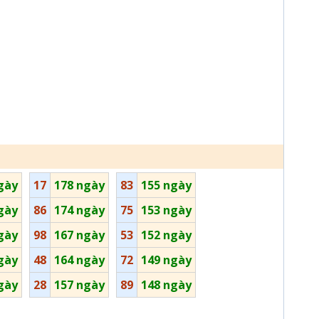
gày
17
178 ngày
83
155 ngày
gày
86
174 ngày
75
153 ngày
gày
98
167 ngày
53
152 ngày
gày
48
164 ngày
72
149 ngày
gày
28
157 ngày
89
148 ngày