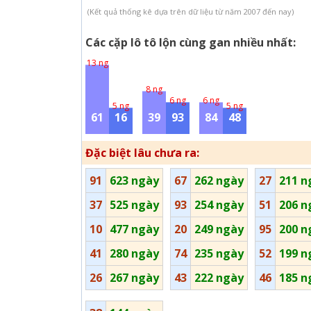
(Kết quả thống kê dựa trên dữ liệu từ năm 2007 đến nay)
Các cặp lô tô lộn cùng gan nhiều nhất:
13 ng
8 ng
6 ng
6 ng
5 ng
5 ng
61
16
39
93
84
48
Đặc biệt lâu chưa ra:
91
623 ngày
67
262 ngày
27
211 n
37
525 ngày
93
254 ngày
51
206 n
10
477 ngày
20
249 ngày
95
200 n
41
280 ngày
74
235 ngày
52
199 n
26
267 ngày
43
222 ngày
46
185 n