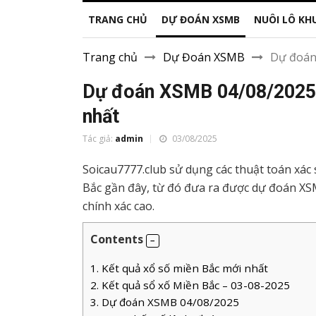
TRANG CHỦ
DỰ ĐOÁN XSMB
NUÔI LÔ KH
Trang chủ
Dự Đoán XSMB
Dự đoán 
Dự đoán XSMB 04/08/2025 h
nhất
Tác giả:
admin
03/08/2025
Soicau7777.club sử dụng các thuật toán xác 
Bắc gần đây, từ đó đưa ra được dự đoán X
chính xác cao.
Contents
1.
Kết quả xổ số miền Bắc mới nhất
2.
Kết quả sổ xố Miền Bắc – 03-08-2025
3.
Dự đoán XSMB 04/08/2025