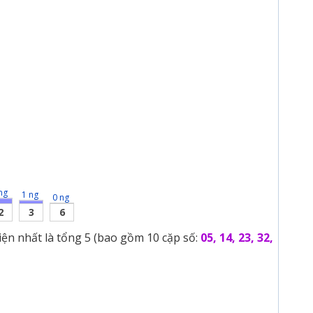
ng
1 ng
0 ng
2
3
6
iện nhất là tổng 5 (bao gồm 10 cặp số:
05, 14, 23, 32,