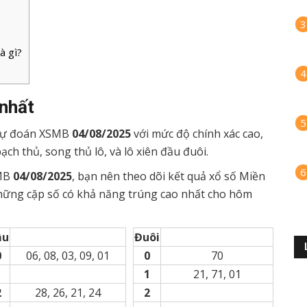
5
3
à gì?
4
 nhất
5
 dự đoán XSMB
04/08/2025
với mức độ chính xác cao,
ạch thủ, song thủ lô, và lô xiên đầu đuôi.
6
SMB
04/08/2025
, bạn nên theo dõi kết quả xổ số Miền
những cặp số có khả năng trúng cao nhất cho hôm
ầu
Đuôi
0
06, 08, 03, 09, 01
0
70
1
1
21, 71, 01
2
28, 26, 21, 24
2