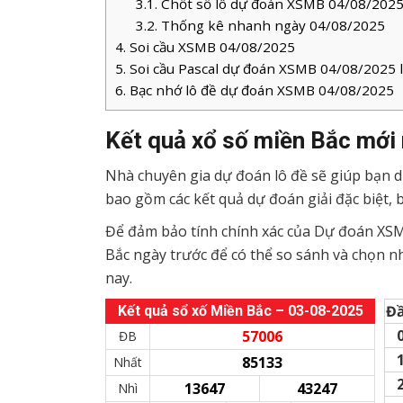
3.1.
Chốt số lô dự đoán XSMB 04/08/202
3.2.
Thống kê nhanh ngày 04/08/2025
4.
Soi cầu XSMB 04/08/2025
5.
Soi cầu Pascal dự đoán XSMB 04/08/2025 l
6.
Bạc nhớ lô đề dự đoán XSMB 04/08/2025
Kết quả xổ số miền Bắc mới
Nhà chuyên gia dự đoán lô đề sẽ giúp bạn
bao gồm các kết quả dự đoán giải đặc biệt, b
Để đảm bảo tính chính xác của Dự đoán X
Bắc ngày trước để có thể so sánh và chọn 
nay.
Đ
Kết quả sổ xố Miền Bắc – 03-08-2025
57006
ĐB
85133
Nhất
13647
43247
Nhì