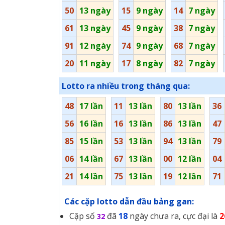
50
13 ngày
15
9 ngày
14
7 ngày
61
13 ngày
45
9 ngày
38
7 ngày
91
12 ngày
74
9 ngày
68
7 ngày
20
11 ngày
17
8 ngày
82
7 ngày
Lotto ra nhiều trong tháng qua:
48
17 lần
11
13 lần
80
13 lần
36
56
16 lần
16
13 lần
86
13 lần
47
85
15 lần
53
13 lần
94
13 lần
79
06
14 lần
67
13 lần
00
12 lần
04
21
14 lần
75
13 lần
19
12 lần
71
Các cặp lotto dẫn đầu bảng gan:
Cặp số
đã
18
ngày chưa ra, cực đại là
2
32