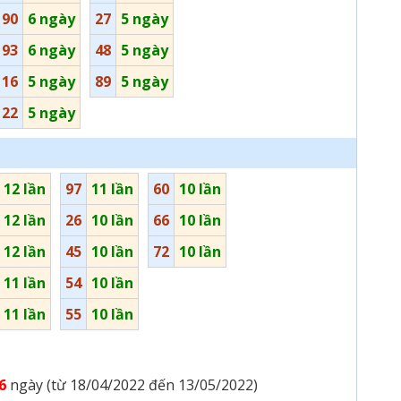
90
6 ngày
27
5 ngày
93
6 ngày
48
5 ngày
16
5 ngày
89
5 ngày
22
5 ngày
12 lần
97
11 lần
60
10 lần
12 lần
26
10 lần
66
10 lần
12 lần
45
10 lần
72
10 lần
11 lần
54
10 lần
11 lần
55
10 lần
6
ngày (từ 18/04/2022 đến 13/05/2022)