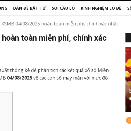
UNG
DÀN ĐỀ BẤT TỬ
SOI CẦU LÔ
KINH NGHIỆM LÔ ĐỀ
S
XSMB 04/08/2025 hoàn toàn miễn phí, chính xác nhất
oàn toàn miễn phí, chính xác
suất thống kê để phân tích các kết quả xổ số Miền
SMB
04/08/2025
về các con số may mắn với mức độ
m
0
2