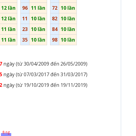
12 lần
96
11 lần
72
10 lần
12 lần
11
10 lần
82
10 lần
11 lần
23
10 lần
84
10 lần
11 lần
35
10 lần
98
10 lần
7
ngày (từ 30/04/2009 đến 26/05/2009)
5
ngày (từ 07/03/2017 đến 31/03/2017)
2
ngày (từ 19/10/2019 đến 19/11/2019)
8 ng