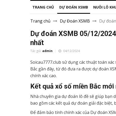
TRANG CHỦ
DỰ ĐOÁN XSMB
NUÔI LÔ KH
Trang chủ
Dự Đoán XSMB
Dự đoán 
Dự đoán XSMB 05/12/2024 h
nhất
Tác giả:
admin
04/12/2024
Soicau7777.club sử dụng các thuật toán xác 
Bắc gần đây, từ đó đưa ra được dự đoán X
chính xác cao.
Kết quả xổ số miền Bắc mới
Nhà chuyên gia dự đoán lô đề sẽ giúp bạn
bao gồm các kết quả dự đoán giải đặc biệt, b
Để đảm bảo tính chính xác của Dự đoán X