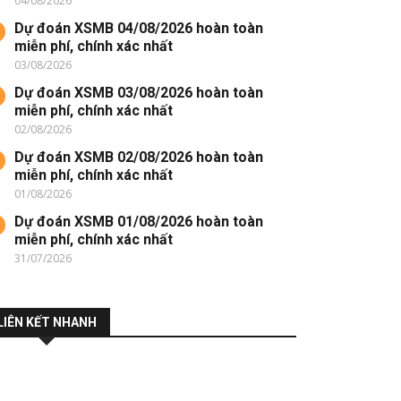
04/08/2026
Dự đoán XSMB 04/08/2026 hoàn toàn
miễn phí, chính xác nhất
03/08/2026
Dự đoán XSMB 03/08/2026 hoàn toàn
miễn phí, chính xác nhất
02/08/2026
Dự đoán XSMB 02/08/2026 hoàn toàn
miễn phí, chính xác nhất
01/08/2026
Dự đoán XSMB 01/08/2026 hoàn toàn
miễn phí, chính xác nhất
31/07/2026
LIÊN KẾT NHANH