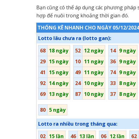
Bạn cũng có thể áp dụng các phương pháp so
hợp để nuôi trong khoảng thời gian đó.
THỐNG KÊ NHANH CHO NGÀY 05/12/202
Lotto lâu chưa ra (lotto gan):
68
18 ngày
52
12 ngày
14
9 ngày
29
15 ngày
10
11 ngày
36
9 ngày
41
15 ngày
49
11 ngày
74
9 ngày
92
14 ngày
24
10 ngày
33
8 ngày
69
13 ngày
87
10 ngày
37
8 ngày
80
5 ngày
Lotto ra nhiều trong tháng qua:
02
15 lần
46
13 lần
06
12 lần
62