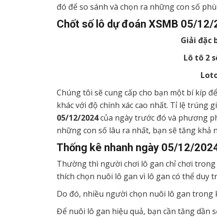
đó để so sánh và chọn ra những con số phù h
Chốt số lô dự đoán XSMB
05/12/
Giải đặc b
Lô tô 2 s
Loto
Chúng tôi sẽ cung cấp cho bạn một bí kíp
khác với độ chính xác cao nhất. Tỉ lệ trúng
05/12/2024
của ngày trước đó và phương ph
những con số lâu ra nhất, bạn sẽ tăng khả
Thống kê nhanh ngày
05/12/202
Thường thì người chơi lô gan chỉ chơi trong
thích chọn nuôi lô gan vì lô gan có thể duy t
Do đó, nhiều người chọn nuôi lô gan trong 
Để nuôi lô gan hiệu quả, bạn cần tăng dần số