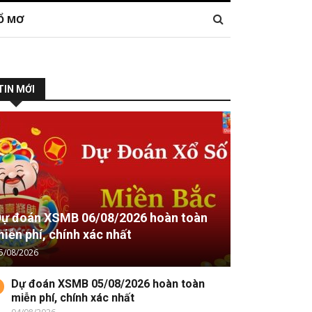
Ổ MƠ
TIN MỚI
Dự đoán XSMB 06/08/2026 hoàn toàn
iễn phí, chính xác nhất
5/08/2026
Dự đoán XSMB 05/08/2026 hoàn toàn
miễn phí, chính xác nhất