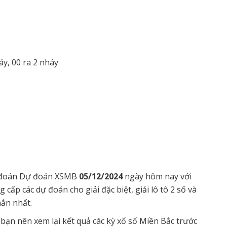
áy, 00 ra 2 nháy
ự đoán Dự đoán XSMB
05/12/2024
ngày hôm nay với
cấp các dự đoán cho giải đặc biệt, giải lô tô 2 số và
mắn nhất.
 bạn nên xem lại kết quả các kỳ xổ số Miền Bắc trước