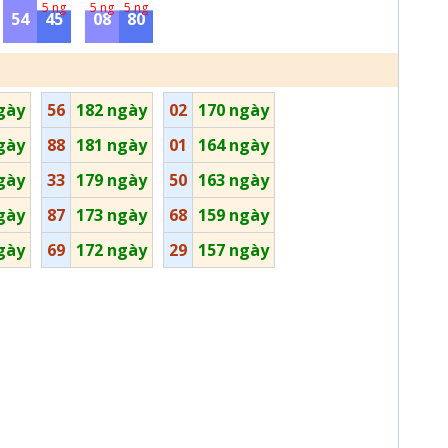
5 ng
5 ng
5 ng
54
45
08
80
gày
56
182 ngày
02
170 ngày
gày
88
181 ngày
01
164 ngày
gày
33
179 ngày
50
163 ngày
gày
87
173 ngày
68
159 ngày
gày
69
172 ngày
29
157 ngày