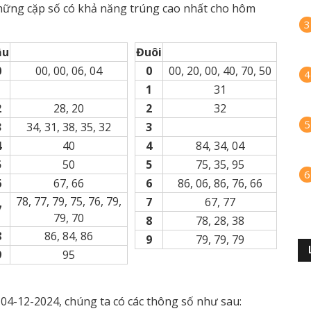
những cặp số có khả năng trúng cao nhất cho hôm
3
ầu
Đuôi
0
00, 00, 06, 04
0
00, 20, 00, 40, 70, 50
4
1
1
31
2
28, 20
2
32
5
3
34, 31, 38, 35, 32
3
4
40
4
84, 34, 04
5
50
5
75, 35, 95
6
6
67, 66
6
86, 06, 86, 76, 66
78, 77, 79, 75, 76, 79,
7
67, 77
7
79, 70
8
78, 28, 38
8
86, 84, 86
9
79, 79, 79
9
95
y
04-12-2024
, chúng ta có các thông số như sau: