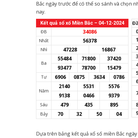
Bắc ngày trước để có thể so sánh và chọn 
nay.
Đ
Kết quả sổ xố Miền Bắc – 04-12-2024
34086
ĐB
56378
Nhất
47228
16867
Nhì
55484
71800
37420
Ba
93477
78700
15479
6906
0875
3634
0786
Tư
2140
5531
5576
Năm
9138
0466
9379
479
435
895
Sáu
70
32
50
04
Bảy
Dựa trên bảng kết quả xổ số miền Bắc ngà