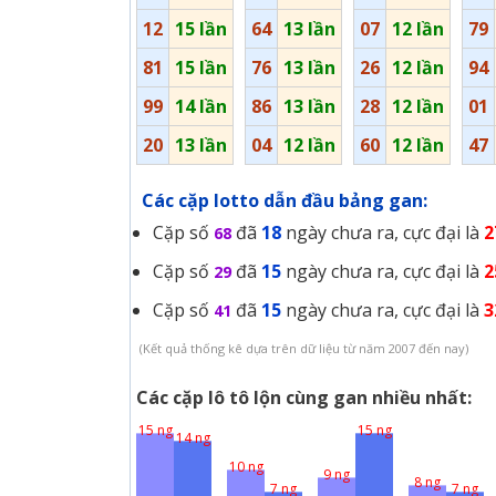
12
15 lần
64
13 lần
07
12 lần
79
81
15 lần
76
13 lần
26
12 lần
94
99
14 lần
86
13 lần
28
12 lần
01
20
13 lần
04
12 lần
60
12 lần
47
Các cặp lotto dẫn đầu bảng gan:
Cặp số
đã
18
ngày chưa ra, cực đại là
2
68
Cặp số
đã
15
ngày chưa ra, cực đại là
2
29
Cặp số
đã
15
ngày chưa ra, cực đại là
3
41
(Kết quả thống kê dựa trên dữ liệu từ năm 2007 đến nay)
Các cặp lô tô lộn cùng gan nhiều nhất:
15 ng
15 ng
14 ng
10 ng
9 ng
8 ng
7 ng
7 ng