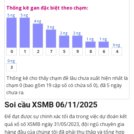
Thống kê gan đặc biệt theo chạm:
5 ng
5 ng
4 ng
3 ng
2 ng
2 ng
1 ng
1 ng
0 ng
0
1
2
7
5
9
8
6
4
0 ng
3
Thống kê cho thấy chạm đề lâu chưa xuất hiện nhất là
chạm 0 (bao gồm 19 cặp số có chứa số 0), đã 5 ngày
chưa ra.
Soi cầu XSMB
06/11/2025
Để đạt được sự chính xác tối đa trong việc dự đoán kết
quả xổ số XSMB ngày 31/05/2023, đội ngũ chuyên gia
hàng đầu của chúng tôi đã phải thu thập và tổng hợp