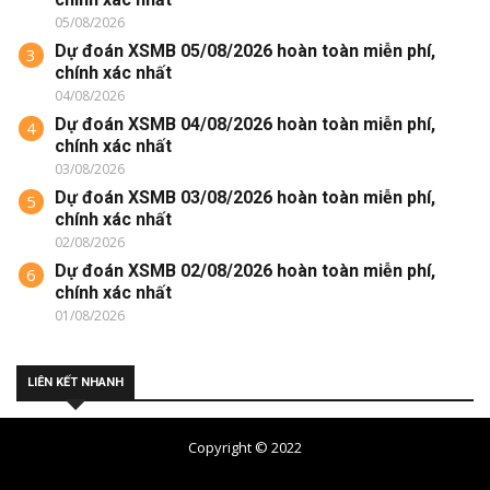
05/08/2026
Dự đoán XSMB 05/08/2026 hoàn toàn miễn phí,
3
chính xác nhất
04/08/2026
Dự đoán XSMB 04/08/2026 hoàn toàn miễn phí,
4
chính xác nhất
03/08/2026
Dự đoán XSMB 03/08/2026 hoàn toàn miễn phí,
5
chính xác nhất
02/08/2026
Dự đoán XSMB 02/08/2026 hoàn toàn miễn phí,
6
chính xác nhất
01/08/2026
LIÊN KẾT NHANH
Copyright © 2022
Soi cầu 7777 dự đoán cầu lô số đẹp nhất miền Bắc