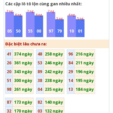
Các cặp lô tô lộn cùng gan nhiều nhất:
7 ng
7 ng
7 ng
6 ng
6 ng
6 ng
5 ng
5 ng
05
50
55
00
97
79
10
01
Đặc biệt lâu chưa ra:
41
374 ngày
48
258 ngày
96
216 ngày
26
361 ngày
53
246 ngày
84
211 ngày
20
343 ngày
89
242 ngày
29
196 ngày
51
300 ngày
38
238 ngày
14
195 ngày
98
261 ngày
04
235 ngày
13
184 ngày
87
173 ngày
82
140 ngày
32
170 ngày
03
132 ngày