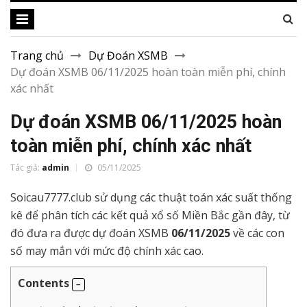
Trang chủ
Dự Đoán XSMB
Dự đoán XSMB 06/11/2025 hoàn toàn miễn phí, chính
xác nhất
Dự đoán XSMB 06/11/2025 hoàn
toàn miễn phí, chính xác nhất
Tác giả:
admin
05/11/2025
Soicau7777.club sử dụng các thuật toán xác suất thống
kê để phân tích các kết quả xổ số Miền Bắc gần đây, từ
đó đưa ra được dự đoán XSMB
06/11/2025
về các con
số may mắn với mức độ chính xác cao.
Contents