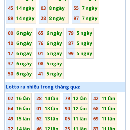
45
14 ngày
03
8 ngày
55
7 ngày
89
14 ngày
28
8 ngày
97
7 ngày
00
6 ngày
65
6 ngày
79
5 ngày
10
6 ngày
76
6 ngày
87
5 ngày
17
6 ngày
01
5 ngày
99
5 ngày
37
6 ngày
08
5 ngày
50
6 ngày
41
5 ngày
Lotto ra nhiều trong tháng qua:
02
16 lần
28
14 lần
79
12 lần
42
11 lần
64
16 lần
01
13 lần
90
12 lần
68
11 lần
49
15 lần
62
13 lần
05
11 lần
69
11 lần
22
14 lần
46
12 lần
25
11 lần
83
11 lần