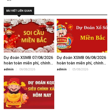
BÀI VIẾT LIÊN QUAN
Dự đoán XSMB 07/08/2026
Dự đoán XSMB 06/08/2026
hoàn toàn miễn phí, chính
hoàn toàn miễn phí, chính
xác nhất
xác nhất
admin
06/08/2026
admin
05/08/2026