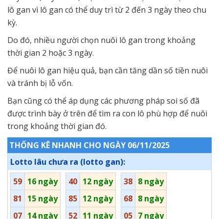
lô gan vì lô gan có thể duy trì từ 2 đến 3 ngày theo chu
kỳ.
Do đó, nhiều người chọn nuôi lô gan trong khoảng
thời gian 2 hoặc 3 ngày.
Để nuôi lô gan hiệu quả, bạn cần tăng dần số tiền nuôi
và tránh bị lỗ vốn.
Bạn cũng có thể áp dụng các phương pháp soi số đã
được trình bày ở trên để tìm ra con lô phù hợp để nuôi
trong khoảng thời gian đó.
THỐNG KÊ NHANH CHO NGÀY 06/11/2025
Lotto lâu chưa ra (lotto gan):
59
16 ngày
40
12 ngày
38
8 ngày
81
15 ngày
85
12 ngày
68
8 ngày
07
14 ngày
52
11 ngày
05
7 ngày