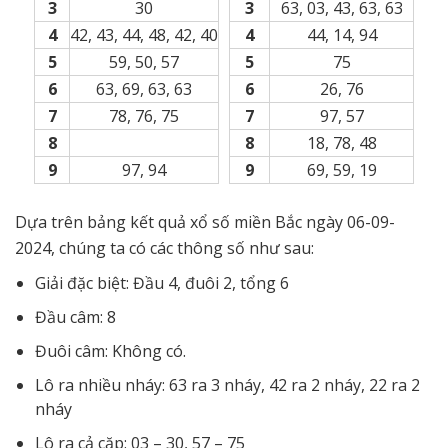
3
30
3
63, 03, 43, 63, 63
4
42, 43, 44, 48, 42, 40
4
44, 14, 94
5
59, 50, 57
5
75
6
63, 69, 63, 63
6
26, 76
7
78, 76, 75
7
97, 57
8
8
18, 78, 48
9
97, 94
9
69, 59, 19
Dựa trên bảng kết quả xổ số miền Bắc ngày
06-09-
2024
, chúng ta có các thông số như sau:
Giải đặc biệt: Đầu 4, đuôi 2, tổng 6
Đầu câm: 8
Đuôi câm: Không có.
Lô ra nhiều nháy: 63 ra 3 nháy, 42 ra 2 nháy, 22 ra 2
nháy
Lô ra cả cặp: 03 – 30, 57 – 75