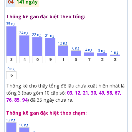
04
141 ngày
Thống kê gan đặc biệt theo tổng:
35 ng
24 ng
22 ng
21 ng
12 ng
6 ng
4 ng
3 ng
1 ng
3
4
0
9
1
5
7
2
8
0 ng
6
Thống kê cho thấy tổng đề lâu chưa xuất hiện nhất là
tổng 3 (bao gồm 10 cặp số:
03, 12, 21, 30, 49, 58, 67,
76, 85, 94
) đã 35 ngày chưa ra.
Thống kê gan đặc biệt theo chạm:
12 ng
10 ng