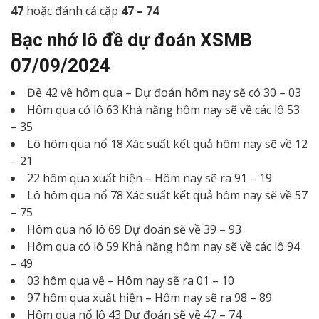
47
hoặc đánh cả cặp
47 – 74
Bạc nhớ lô đề dự đoán XSMB
07/09/2024
Đề 42 về hôm qua – Dự đoán hôm nay sẽ có 30 – 03
Hôm qua có lô 63 Khả năng hôm nay sẽ về các lô 53
– 35
Lô hôm qua nổ 18 Xác suất kết quả hôm nay sẽ về 12
– 21
22 hôm qua xuất hiện – Hôm nay sẽ ra 91 – 19
Lô hôm qua nổ 78 Xác suất kết quả hôm nay sẽ về 57
– 75
Hôm qua nổ lô 69 Dự đoán sẽ về 39 – 93
Hôm qua có lô 59 Khả năng hôm nay sẽ về các lô 94
– 49
03 hôm qua về – Hôm nay sẽ ra 01 – 10
97 hôm qua xuất hiện – Hôm nay sẽ ra 98 – 89
Hôm qua nổ lô 43 Dự đoán sẽ về 47 – 74