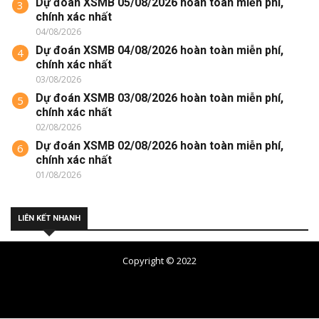
Dự đoán XSMB 05/08/2026 hoàn toàn miễn phí,
3
chính xác nhất
04/08/2026
Dự đoán XSMB 04/08/2026 hoàn toàn miễn phí,
4
chính xác nhất
03/08/2026
Dự đoán XSMB 03/08/2026 hoàn toàn miễn phí,
5
chính xác nhất
02/08/2026
Dự đoán XSMB 02/08/2026 hoàn toàn miễn phí,
6
chính xác nhất
01/08/2026
LIÊN KẾT NHANH
Copyright © 2022
Soi cầu 7777 dự đoán cầu lô số đẹp nhất miền Bắc