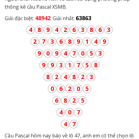
thống kê cầu Pascal XSMB.
48942
63863
Giải đặc biệt:
. Giải nhất:
4
8
9
4
2
6
3
8
6
3
2
7
3
6
8
9
1
4
9
9
0
9
4
7
0
5
3
9
9
3
1
7
5
8
8
2
4
8
2
3
0
6
2
0
5
6
8
2
5
4
0
7
4
7
Cầu Pascal hôm nay báo về lô 47, anh em có thể chọn lô