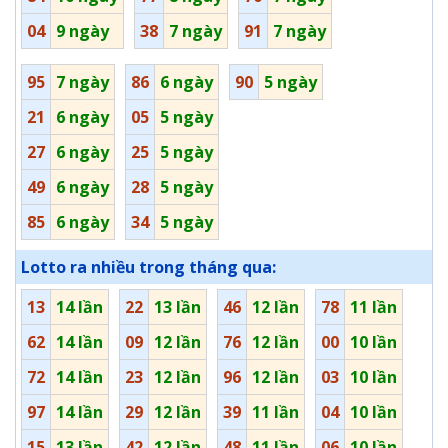
04
9 ngày
38
7 ngày
91
7 ngày
95
7 ngày
86
6 ngày
90
5 ngày
21
6 ngày
05
5 ngày
27
6 ngày
25
5 ngày
49
6 ngày
28
5 ngày
85
6 ngày
34
5 ngày
Lotto ra nhiều trong tháng qua:
13
14 lần
22
13 lần
46
12 lần
78
11 lần
62
14 lần
09
12 lần
76
12 lần
00
10 lần
72
14 lần
23
12 lần
96
12 lần
03
10 lần
97
14 lần
29
12 lần
39
11 lần
04
10 lần
15
13 lần
42
12 lần
48
11 lần
06
10 lần