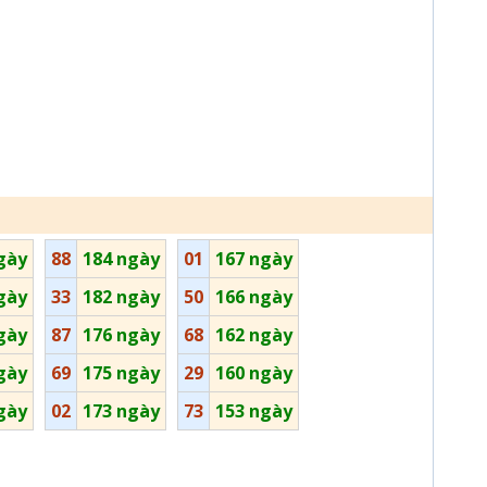
gày
88
184 ngày
01
167 ngày
gày
33
182 ngày
50
166 ngày
gày
87
176 ngày
68
162 ngày
gày
69
175 ngày
29
160 ngày
gày
02
173 ngày
73
153 ngày