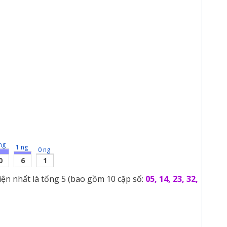
ng
1 ng
0 ng
0
6
1
iện nhất là tổng 5 (bao gồm 10 cặp số:
05, 14, 23, 32,