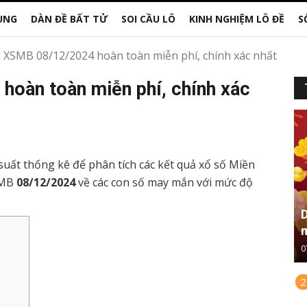
UNG
DÀN ĐỀ BẤT TỬ
SOI CẦU LÔ
KINH NGHIỆM LÔ ĐỀ
S
XSMB 08/12/2024 hoàn toàn miễn phí, chính xác nhất
oàn toàn miễn phí, chính xác
suất thống kê để phân tích các kết quả xổ số Miền
SMB
08/12/2024
về các con số may mắn với mức độ
m
0
2