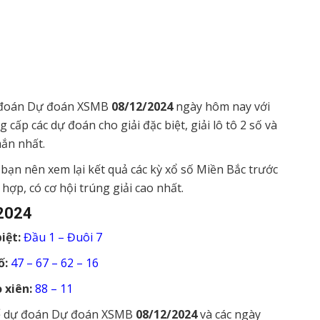
ự đoán Dự đoán XSMB
08/12/2024
ngày hôm nay với
cấp các dự đoán cho giải đặc biệt, giải lô tô 2 số và
mắn nhất.
 bạn nên xem lại kết quả các kỳ xổ số Miền Bắc trước
ợp, có cơ hội trúng giải cao nhất.
2024
iệt:
Đầu 1 – Đuôi 7
ố:
47 – 67 – 62 – 16
 xiên:
88 – 11
 để dự đoán Dự đoán XSMB
08/12/2024
và các ngày