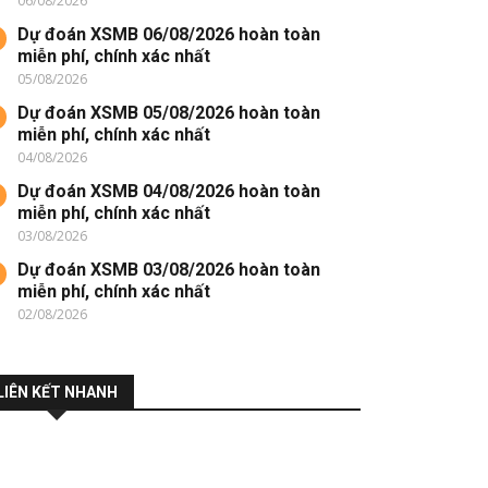
06/08/2026
Dự đoán XSMB 06/08/2026 hoàn toàn
miễn phí, chính xác nhất
05/08/2026
Dự đoán XSMB 05/08/2026 hoàn toàn
miễn phí, chính xác nhất
04/08/2026
Dự đoán XSMB 04/08/2026 hoàn toàn
miễn phí, chính xác nhất
03/08/2026
Dự đoán XSMB 03/08/2026 hoàn toàn
miễn phí, chính xác nhất
02/08/2026
LIÊN KẾT NHANH