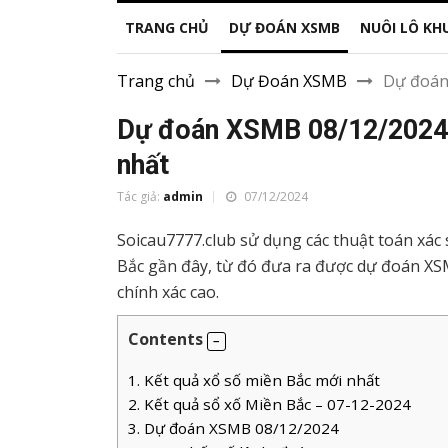
TRANG CHỦ
DỰ ĐOÁN XSMB
NUÔI LÔ KH
Trang chủ
Dự Đoán XSMB
Dự đoán 
Dự đoán XSMB 08/12/2024 h
nhất
Tác giả:
admin
07/12/2024
Soicau7777.club sử dụng các thuật toán xác 
Bắc gần đây, từ đó đưa ra được dự đoán X
chính xác cao.
Contents
1.
Kết quả xổ số miền Bắc mới nhất
2.
Kết quả sổ xố Miền Bắc – 07-12-2024
3.
Dự đoán XSMB 08/12/2024