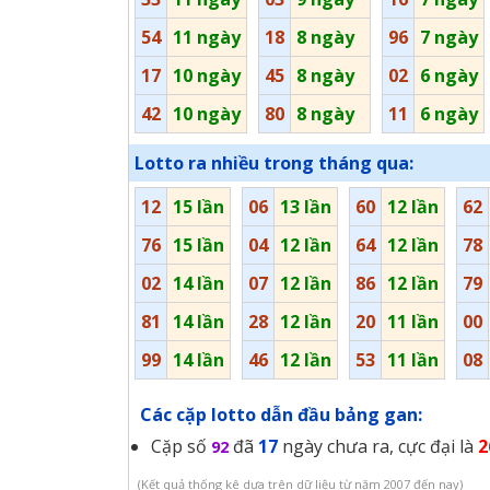
54
11 ngày
18
8 ngày
96
7 ngày
17
10 ngày
45
8 ngày
02
6 ngày
42
10 ngày
80
8 ngày
11
6 ngày
Lotto ra nhiều trong tháng qua:
12
15 lần
06
13 lần
60
12 lần
62
76
15 lần
04
12 lần
64
12 lần
78
02
14 lần
07
12 lần
86
12 lần
79
81
14 lần
28
12 lần
20
11 lần
00
99
14 lần
46
12 lần
53
11 lần
08
Các cặp lotto dẫn đầu bảng gan:
Cặp số
đã
17
ngày chưa ra, cực đại là
2
92
(Kết quả thống kê dựa trên dữ liệu từ năm 2007 đến nay)