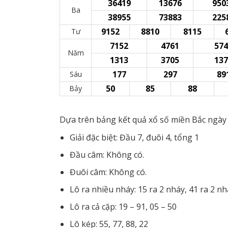
36419
13676
950
Ba
38955
73883
225
9152
8810
8115
Tư
7152
4761
574
Năm
1313
3705
137
177
297
89
Sáu
50
85
88
Bảy
Dựa trên bảng kết quả xổ số miền Bắc ngà
Giải đặc biệt: Đầu 7, đuôi 4, tổng 1
Đầu câm: Không có.
Đuôi câm: Không có.
Lô ra nhiều nháy: 15 ra 2 nháy, 41 ra 2 nh
Lô ra cả cặp: 19 – 91, 05 – 50
Lô kép: 55, 77, 88, 22