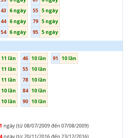
43
6 ngày
55
5 ngày
44
6 ngày
79
5 ngày
54
6 ngày
95
5 ngày
11 lần
46
10 lần
91
10 lần
11 lần
55
10 lần
11 lần
78
10 lần
10 lần
84
10 lần
10 lần
90
10 lần
1
ngày (từ 08/07/2009 đến 07/08/2009)
4
ngày (từ 20/11/2016 đến 23/12/2016)