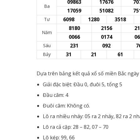
09863
17676
70
Ba
17059
51082
75
6098
1280
3518
Tư
8180
2156
21
Năm
0066
0174
06
231
092
7
Sáu
31
21
61
Bảy
Dựa trên bảng kết quả xổ số miền Bắc ngà
Giải đặc biệt: Đầu 0, đuôi 5, tổng 5
Đầu câm: 4
Đuôi câm: Không có.
Lô ra nhiều nháy: 05 ra 2 nháy, 82 ra 2 nh
Lô ra cả cặp: 28 – 82, 07 – 70
Lô kép: 99, 66