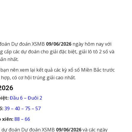
ự đoán Dự đoán XSMB
09/06/2026
ngày hôm nay với
cấp các dự đoán cho giải đặc biệt, giải lô tô 2 số và
mắn nhất.
 bạn nên xem lại kết quả các kỳ xổ số Miền Bắc trước
ợp, có cơ hội trúng giải cao nhất.
2026
iệt:
Đầu 6 – Đuôi 2
ố:
39 – 40 – 75 – 57
 xiên:
88 – 66
 để dự đoán Dự đoán XSMB
09/06/2026
và các ngày