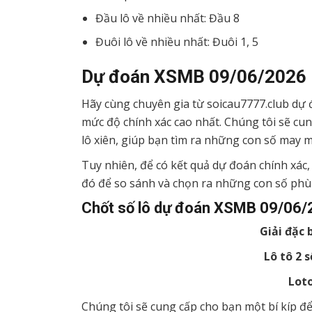
Đầu lô về nhiều nhất: Đầu 8
Đuôi lô về nhiều nhất: Đuôi 1, 5
Dự đoán XSMB
09/06/2026
Hãy cùng chuyên gia từ soicau7777.club d
mức độ chính xác cao nhất. Chúng tôi sẽ cung 
lô xiên, giúp bạn tìm ra những con số may 
Tuy nhiên, để có kết quả dự đoán chính xác,
đó để so sánh và chọn ra những con số phù h
Chốt số lô dự đoán XSMB
09/06/
Giải đặc b
Lô tô 2 s
Loto
Chúng tôi sẽ cung cấp cho bạn một bí kíp