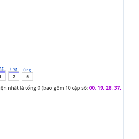
ng
1 ng
0 ng
1
2
5
iện nhất là tổng 0 (bao gồm 10 cặp số:
00, 19, 28, 37,