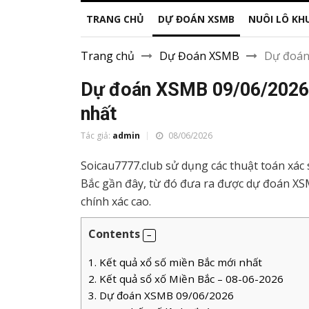
TRANG CHỦ
DỰ ĐOÁN XSMB
NUÔI LÔ KH
Trang chủ
Dự Đoán XSMB
Dự đoán 
Dự đoán XSMB 09/06/2026 h
nhất
Tác giả:
admin
08/06/2026
Soicau7777.club sử dụng các thuật toán xác 
Bắc gần đây, từ đó đưa ra được dự đoán X
chính xác cao.
Contents
1.
Kết quả xổ số miền Bắc mới nhất
2.
Kết quả sổ xố Miền Bắc – 08-06-2026
3.
Dự đoán XSMB 09/06/2026