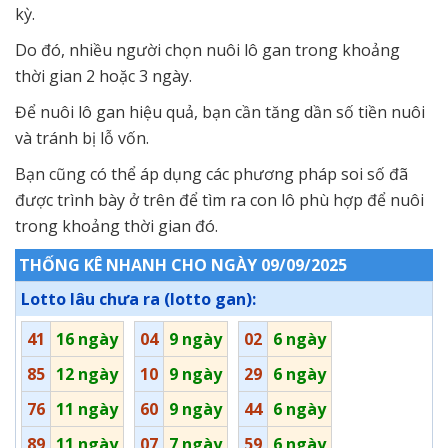
kỳ.
Do đó, nhiều người chọn nuôi lô gan trong khoảng
thời gian 2 hoặc 3 ngày.
Để nuôi lô gan hiệu quả, bạn cần tăng dần số tiền nuôi
và tránh bị lỗ vốn.
Bạn cũng có thể áp dụng các phương pháp soi số đã
được trình bày ở trên để tìm ra con lô phù hợp để nuôi
trong khoảng thời gian đó.
THỐNG KÊ NHANH CHO NGÀY 09/09/2025
Lotto lâu chưa ra (lotto gan):
41
16 ngày
04
9 ngày
02
6 ngày
85
12 ngày
10
9 ngày
29
6 ngày
76
11 ngày
60
9 ngày
44
6 ngày
89
11 ngày
07
7 ngày
59
6 ngày