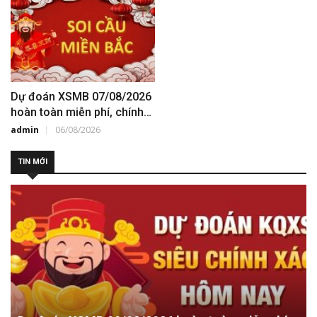
Dự đoán XSMB 07/08/2026
hoàn toàn miễn phí, chính
xác nhất
admin
06/08/2026
TIN MỚI