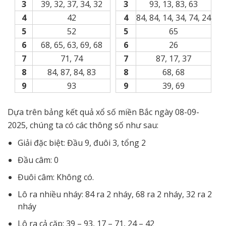
3
39, 32, 37, 34, 32
3
93, 13, 83, 63
4
42
4
84, 84, 14, 34, 74, 24
5
52
5
65
6
68, 65, 63, 69, 68
6
26
7
71, 74
7
87, 17, 37
8
84, 87, 84, 83
8
68, 68
9
93
9
39, 69
Dựa trên bảng kết quả xổ số miền Bắc ngày
08-09-
2025
, chúng ta có các thông số như sau:
Giải đặc biệt: Đầu 9, đuôi 3, tổng 2
Đầu câm: 0
Đuôi câm: Không có.
Lô ra nhiều nháy: 84 ra 2 nháy, 68 ra 2 nháy, 32 ra 2
nháy
Lô ra cả cặp: 39 – 93, 17 – 71, 24 – 42