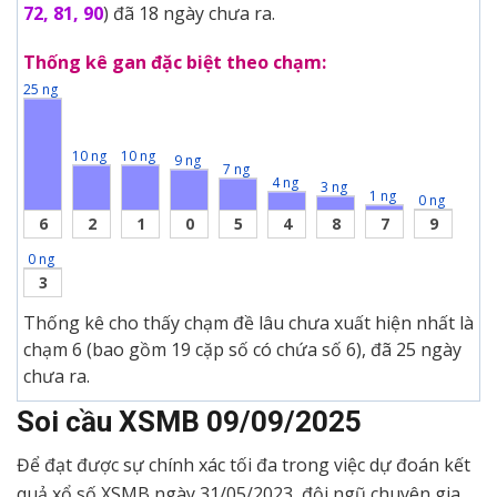
72, 81, 90
) đã 18 ngày chưa ra.
Thống kê gan đặc biệt theo chạm:
25 ng
10 ng
10 ng
9 ng
7 ng
4 ng
3 ng
1 ng
0 ng
6
2
1
0
5
4
8
7
9
0 ng
3
Thống kê cho thấy chạm đề lâu chưa xuất hiện nhất là
chạm 6 (bao gồm 19 cặp số có chứa số 6), đã 25 ngày
chưa ra.
Soi cầu XSMB
09/09/2025
Để đạt được sự chính xác tối đa trong việc dự đoán kết
quả xổ số XSMB ngày 31/05/2023, đội ngũ chuyên gia