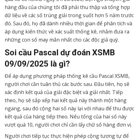
hàng đầu của chúng tôi đã phải thu thập và tổng hợp
dữ liệu về các số trúng giải trong suốt hơn 5 năm trước
đó. Sau đó, họ đã dành nhiều thời gian để phân tích và
áp dụng kiến thức về xác suất thống kê, nhằm đưa ra
những con số may mắn nhất cho các độc giả quý.
Soi cầu Pascal dự đoán XSMB
09/09/2025
là gì?
Để áp dụng phương pháp thống kê cầu Pascal XSMB,
người chơi cần tuân thủ các bước sau. Đầu tiên, họ sẽ
xác định kết quả của giải đặc biệt và giải nhất. Tiếp
theo, họ sẽ sắp xếp hai kết quả này thành một hàng
ngang, sau đó cộng hai số này lại với nhau để thu được
kết quả của hàng tiếp theo. Nếu tổng của hai số này
vượt quá 10, người chơi chỉ cần lấy chữ số hàng đơn vị.
Người chơi tiếp tục thực hiện phép cộng tương tự để