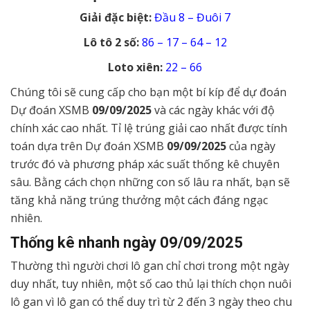
Giải đặc biệt:
Đầu 8 – Đuôi 7
Lô tô 2 số:
86 – 17 – 64 – 12
Loto xiên:
22 – 66
Chúng tôi sẽ cung cấp cho bạn một bí kíp để dự đoán
Dự đoán XSMB
09/09/2025
và các ngày khác với độ
chính xác cao nhất. Tỉ lệ trúng giải cao nhất được tính
toán dựa trên Dự đoán XSMB
09/09/2025
của ngày
trước đó và phương pháp xác suất thống kê chuyên
sâu. Bằng cách chọn những con số lâu ra nhất, bạn sẽ
tăng khả năng trúng thưởng một cách đáng ngạc
nhiên.
Thống kê nhanh ngày
09/09/2025
Thường thì người chơi lô gan chỉ chơi trong một ngày
duy nhất, tuy nhiên, một số cao thủ lại thích chọn nuôi
lô gan vì lô gan có thể duy trì từ 2 đến 3 ngày theo chu