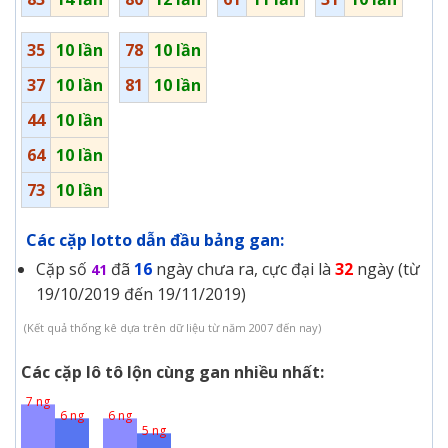
35
10 lần
78
10 lần
37
10 lần
81
10 lần
44
10 lần
64
10 lần
73
10 lần
Các cặp lotto dẫn đầu bảng gan:
Cặp số
đã
16
ngày chưa ra, cực đại là
32
ngày (từ
41
19/10/2019 đến 19/11/2019)
(Kết quả thống kê dựa trên dữ liệu từ năm 2007 đến nay)
Các cặp lô tô lộn cùng gan nhiều nhất:
7 ng
6 ng
6 ng
5 ng