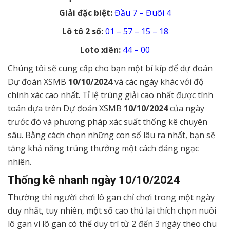
Giải đặc biệt:
Đầu 7 – Đuôi 4
Lô tô 2 số:
01 – 57 – 15 – 18
Loto xiên:
44 – 00
Chúng tôi sẽ cung cấp cho bạn một bí kíp để dự đoán
Dự đoán XSMB
10/10/2024
và các ngày khác với độ
chính xác cao nhất. Tỉ lệ trúng giải cao nhất được tính
toán dựa trên Dự đoán XSMB
10/10/2024
của ngày
trước đó và phương pháp xác suất thống kê chuyên
sâu. Bằng cách chọn những con số lâu ra nhất, bạn sẽ
tăng khả năng trúng thưởng một cách đáng ngạc
nhiên.
Thống kê nhanh ngày
10/10/2024
Thường thì người chơi lô gan chỉ chơi trong một ngày
duy nhất, tuy nhiên, một số cao thủ lại thích chọn nuôi
lô gan vì lô gan có thể duy trì từ 2 đến 3 ngày theo chu