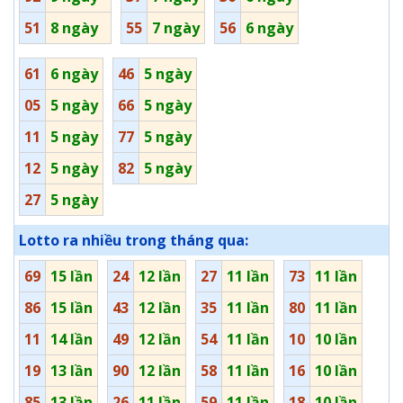
51
8 ngày
55
7 ngày
56
6 ngày
61
6 ngày
46
5 ngày
05
5 ngày
66
5 ngày
11
5 ngày
77
5 ngày
12
5 ngày
82
5 ngày
27
5 ngày
Lotto ra nhiều trong tháng qua:
69
15 lần
24
12 lần
27
11 lần
73
11 lần
86
15 lần
43
12 lần
35
11 lần
80
11 lần
11
14 lần
49
12 lần
54
11 lần
10
10 lần
19
13 lần
90
12 lần
58
11 lần
16
10 lần
85
13 lần
26
11 lần
59
11 lần
18
10 lần