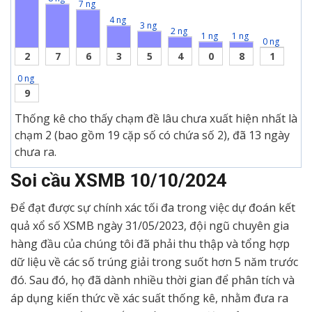
7 ng
4 ng
3 ng
2 ng
1 ng
1 ng
0 ng
2
7
6
3
5
4
0
8
1
0 ng
9
Thống kê cho thấy chạm đề lâu chưa xuất hiện nhất là
chạm 2 (bao gồm 19 cặp số có chứa số 2), đã 13 ngày
chưa ra.
Soi cầu XSMB
10/10/2024
Để đạt được sự chính xác tối đa trong việc dự đoán kết
quả xổ số XSMB ngày 31/05/2023, đội ngũ chuyên gia
hàng đầu của chúng tôi đã phải thu thập và tổng hợp
dữ liệu về các số trúng giải trong suốt hơn 5 năm trước
đó. Sau đó, họ đã dành nhiều thời gian để phân tích và
áp dụng kiến thức về xác suất thống kê, nhằm đưa ra