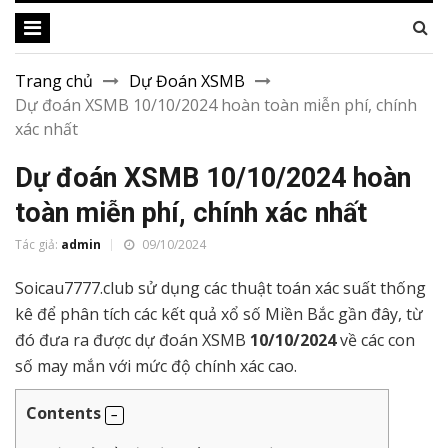
Trang chủ
Dự Đoán XSMB
Dự đoán XSMB 10/10/2024 hoàn toàn miễn phí, chính
xác nhất
Dự đoán XSMB 10/10/2024 hoàn
toàn miễn phí, chính xác nhất
Tác giả:
admin
09/10/2024
Soicau7777.club sử dụng các thuật toán xác suất thống
kê để phân tích các kết quả xổ số Miền Bắc gần đây, từ
đó đưa ra được dự đoán XSMB
10/10/2024
về các con
số may mắn với mức độ chính xác cao.
Contents