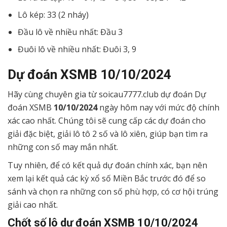
Lô kép: 33 (2 nháy)
Đầu lô về nhiều nhất: Đầu 3
Đuôi lô về nhiều nhất: Đuôi 3, 9
Dự đoán XSMB
10/10/2024
Hãy cùng chuyên gia từ soicau7777.club dự đoán Dự
đoán XSMB
10/10/2024
ngày hôm nay với mức độ chính
xác cao nhất. Chúng tôi sẽ cung cấp các dự đoán cho
giải đặc biệt, giải lô tô 2 số và lô xiên, giúp bạn tìm ra
những con số may mắn nhất.
Tuy nhiên, để có kết quả dự đoán chính xác, bạn nên
xem lại kết quả các kỳ xổ số Miền Bắc trước đó để so
sánh và chọn ra những con số phù hợp, có cơ hội trúng
giải cao nhất.
Chốt số lô dự đoán XSMB
10/10/2024