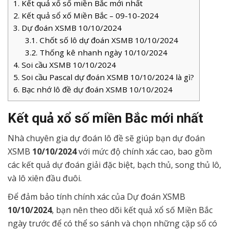
1.
Kết quả xổ số miền Bắc mới nhất
2.
Kết quả sổ xố Miền Bắc – 09-10-2024
3.
Dự đoán XSMB 10/10/2024
3.1.
Chốt số lô dự đoán XSMB 10/10/2024
3.2.
Thống kê nhanh ngày 10/10/2024
4.
Soi cầu XSMB 10/10/2024
5.
Soi cầu Pascal dự đoán XSMB 10/10/2024 là gì?
6.
Bạc nhớ lô đề dự đoán XSMB 10/10/2024
Kết quả xổ số miền Bắc mới nhất
Nhà chuyên gia dự đoán lô đề sẽ giúp bạn dự đoán
XSMB
10/10/2024
với mức độ chính xác cao, bao gồm
các kết quả dự đoán giải đặc biệt, bạch thủ, song thủ lô,
và lô xiên đầu đuôi.
Để đảm bảo tính chính xác của Dự đoán XSMB
10/10/2024
, bạn nên theo dõi kết quả xổ số Miền Bắc
ngày trước để có thể so sánh và chọn những cặp số có