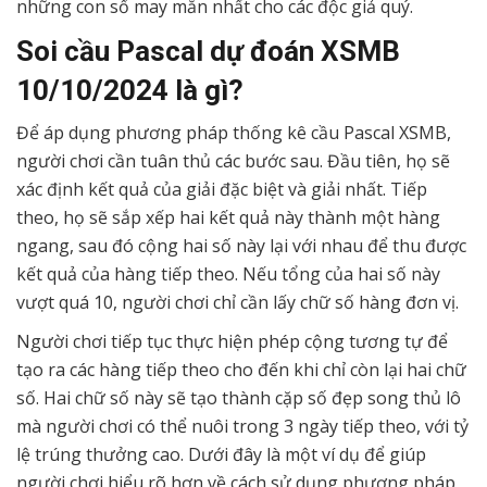
những con số may mắn nhất cho các độc giả quý.
Soi cầu Pascal dự đoán XSMB
10/10/2024
là gì?
Để áp dụng phương pháp thống kê cầu Pascal XSMB,
người chơi cần tuân thủ các bước sau. Đầu tiên, họ sẽ
xác định kết quả của giải đặc biệt và giải nhất. Tiếp
theo, họ sẽ sắp xếp hai kết quả này thành một hàng
ngang, sau đó cộng hai số này lại với nhau để thu được
kết quả của hàng tiếp theo. Nếu tổng của hai số này
vượt quá 10, người chơi chỉ cần lấy chữ số hàng đơn vị.
Người chơi tiếp tục thực hiện phép cộng tương tự để
tạo ra các hàng tiếp theo cho đến khi chỉ còn lại hai chữ
số. Hai chữ số này sẽ tạo thành cặp số đẹp song thủ lô
mà người chơi có thể nuôi trong 3 ngày tiếp theo, với tỷ
lệ trúng thưởng cao. Dưới đây là một ví dụ để giúp
người chơi hiểu rõ hơn về cách sử dụng phương pháp