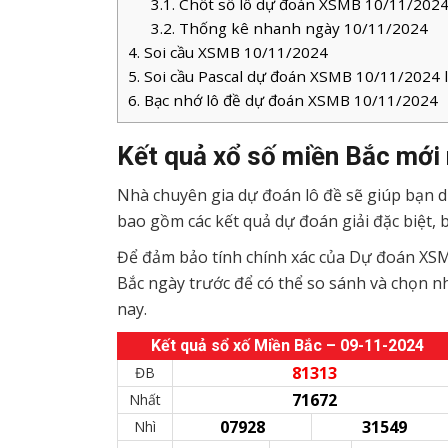
3.1.
Chốt số lô dự đoán XSMB 10/11/202
3.2.
Thống kê nhanh ngày 10/11/2024
4.
Soi cầu XSMB 10/11/2024
5.
Soi cầu Pascal dự đoán XSMB 10/11/2024 l
6.
Bạc nhớ lô đề dự đoán XSMB 10/11/2024
Kết quả xổ số miền Bắc mới
Nhà chuyên gia dự đoán lô đề sẽ giúp bạn
bao gồm các kết quả dự đoán giải đặc biệt, b
Để đảm bảo tính chính xác của Dự đoán X
Bắc ngày trước để có thể so sánh và chọn 
nay.
Kết quả sổ xố Miền Bắc – 09-11-2024
81313
ĐB
71672
Nhất
07928
31549
Nhì