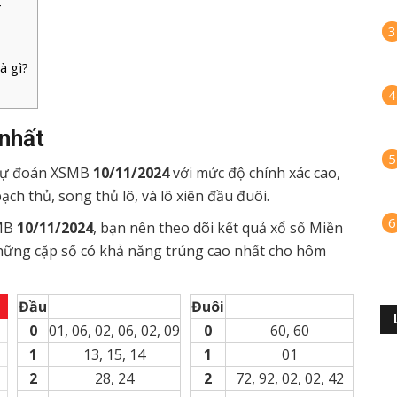
4
3
à gì?
4
 nhất
5
 dự đoán XSMB
10/11/2024
với mức độ chính xác cao,
ạch thủ, song thủ lô, và lô xiên đầu đuôi.
6
SMB
10/11/2024
, bạn nên theo dõi kết quả xổ số Miền
những cặp số có khả năng trúng cao nhất cho hôm
Đầu
Đuôi
0
01, 06, 02, 06, 02, 09
0
60, 60
1
13, 15, 14
1
01
2
28, 24
2
72, 92, 02, 02, 42