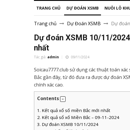
TRANG CHỦ
DỰ ĐOÁN XSMB
NUÔI LÔ KH
Trang chủ
Dự Đoán XSMB
Dự đoán 
Dự đoán XSMB 10/11/2024 h
nhất
Tác giả:
admin
09/11/2024
Soicau7777.club sử dụng các thuật toán xác 
Bắc gần đây, từ đó đưa ra được dự đoán X
chính xác cao.
Contents
1.
Kết quả xổ số miền Bắc mới nhất
2.
Kết quả sổ xố Miền Bắc – 09-11-2024
3.
Dự đoán XSMB 10/11/2024