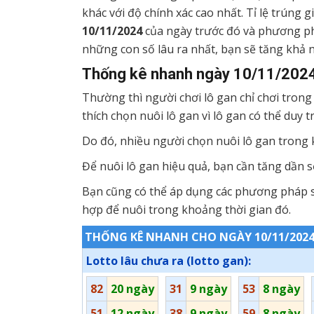
khác với độ chính xác cao nhất. Tỉ lệ trúng
10/11/2024
của ngày trước đó và phương ph
những con số lâu ra nhất, bạn sẽ tăng khả
Thống kê nhanh ngày
10/11/202
Thường thì người chơi lô gan chỉ chơi trong
thích chọn nuôi lô gan vì lô gan có thể duy t
Do đó, nhiều người chọn nuôi lô gan trong 
Để nuôi lô gan hiệu quả, bạn cần tăng dần số
Bạn cũng có thể áp dụng các phương pháp so
hợp để nuôi trong khoảng thời gian đó.
THỐNG KÊ NHANH CHO NGÀY 10/11/202
Lotto lâu chưa ra (lotto gan):
82
20 ngày
31
9 ngày
53
8 ngày
51
12 ngày
38
9 ngày
59
8 ngày