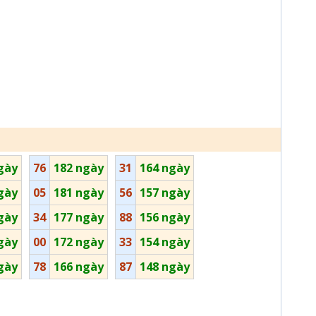
gày
76
182 ngày
31
164 ngày
gày
05
181 ngày
56
157 ngày
gày
34
177 ngày
88
156 ngày
gày
00
172 ngày
33
154 ngày
gày
78
166 ngày
87
148 ngày