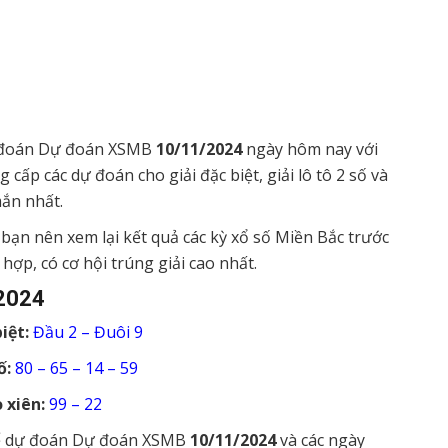
ự đoán Dự đoán XSMB
10/11/2024
ngày hôm nay với
cấp các dự đoán cho giải đặc biệt, giải lô tô 2 số và
mắn nhất.
 bạn nên xem lại kết quả các kỳ xổ số Miền Bắc trước
ợp, có cơ hội trúng giải cao nhất.
2024
iệt:
Đầu 2 – Đuôi 9
ố:
80 – 65 – 14 – 59
 xiên:
99 – 22
 để dự đoán Dự đoán XSMB
10/11/2024
và các ngày