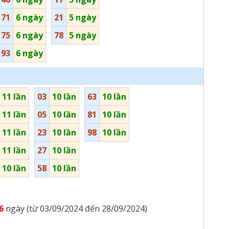
71
6 ngày
21
5 ngày
75
6 ngày
78
5 ngày
93
6 ngày
11 lần
03
10 lần
63
10 lần
11 lần
05
10 lần
81
10 lần
11 lần
23
10 lần
98
10 lần
11 lần
27
10 lần
10 lần
58
10 lần
6
ngày (từ 03/09/2024 đến 28/09/2024)