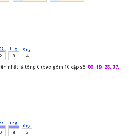
ng
1 ng
0 ng
2
9
4
iện nhất là tổng 0 (bao gồm 10 cặp số:
00, 19, 28, 37,
ng
1 ng
0 ng
0
9
2