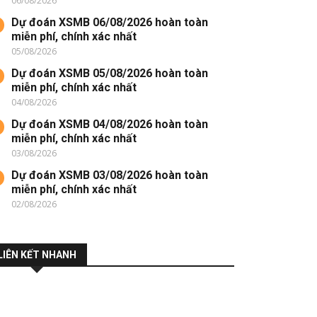
06/08/2026
Dự đoán XSMB 06/08/2026 hoàn toàn
miễn phí, chính xác nhất
05/08/2026
Dự đoán XSMB 05/08/2026 hoàn toàn
miễn phí, chính xác nhất
04/08/2026
Dự đoán XSMB 04/08/2026 hoàn toàn
miễn phí, chính xác nhất
03/08/2026
Dự đoán XSMB 03/08/2026 hoàn toàn
miễn phí, chính xác nhất
02/08/2026
LIÊN KẾT NHANH