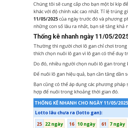
Chúng tôi sẽ cung cấp cho bạn một bí kíp
khác với độ chính xác cao nhất. Tỉ lệ trúng
11/05/2025
của ngày trước đó và phương ph
những con số lâu ra nhất, bạn sẽ tăng khả
Thống kê nhanh ngày
11/05/202
Thường thì người chơi lô gan chỉ chơi trong
thích chọn nuôi lô gan vì lô gan có thể duy t
Do đó, nhiều người chọn nuôi lô gan trong 
Để nuôi lô gan hiệu quả, bạn cần tăng dần số
Bạn cũng có thể áp dụng các phương pháp so
hợp để nuôi trong khoảng thời gian đó.
THỐNG KÊ NHANH CHO NGÀY 11/05/202
Lotto lâu chưa ra (lotto gan):
25
22 ngày
16
10 ngày
61
7 ngày