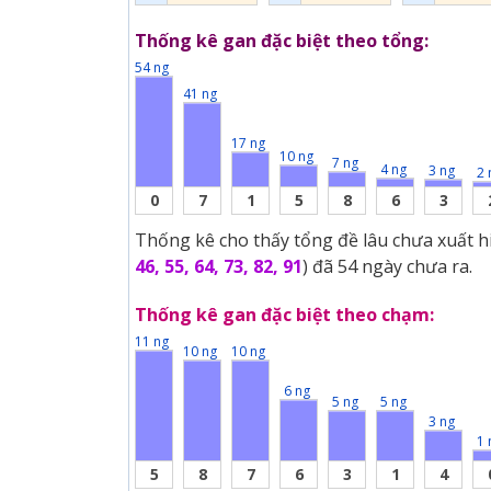
Thống kê gan đặc biệt theo tổng:
54 ng
41 ng
17 ng
10 ng
7 ng
4 ng
3 ng
2 
0
7
1
5
8
6
3
Thống kê cho thấy tổng đề lâu chưa xuất h
46, 55, 64, 73, 82, 91
) đã 54 ngày chưa ra.
Thống kê gan đặc biệt theo chạm:
11 ng
10 ng
10 ng
6 ng
5 ng
5 ng
3 ng
1 
5
8
7
6
3
1
4