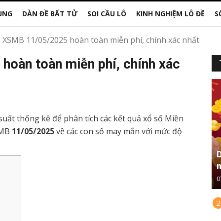
UNG
DÀN ĐỀ BẤT TỬ
SOI CẦU LÔ
KINH NGHIỆM LÔ ĐỀ
S
XSMB 11/05/2025 hoàn toàn miễn phí, chính xác nhất
oàn toàn miễn phí, chính xác
suất thống kê để phân tích các kết quả xổ số Miền
SMB
11/05/2025
về các con số may mắn với mức độ
m
0
2