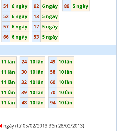
51
6 ngày
92
6 ngày
89
5 ngày
52
6 ngày
13
5 ngày
57
6 ngày
17
5 ngày
66
6 ngày
53
5 ngày
11 lần
24
10 lần
49
10 lần
11 lần
30
10 lần
58
10 lần
11 lần
32
10 lần
60
10 lần
11 lần
39
10 lần
70
10 lần
11 lần
48
10 lần
94
10 lần
4
ngày (từ 05/02/2013 đến 28/02/2013)