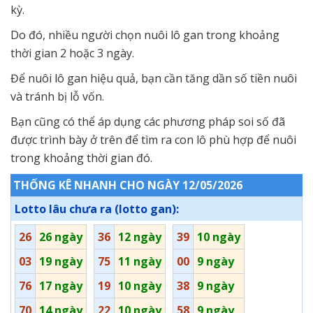
kỳ.
Do đó, nhiều người chọn nuôi lô gan trong khoảng
thời gian 2 hoặc 3 ngày.
Để nuôi lô gan hiệu quả, bạn cần tăng dần số tiền nuôi
và tránh bị lỗ vốn.
Bạn cũng có thể áp dụng các phương pháp soi số đã
được trình bày ở trên để tìm ra con lô phù hợp để nuôi
trong khoảng thời gian đó.
THỐNG KÊ NHANH CHO NGÀY 12/05/2026
Lotto lâu chưa ra (lotto gan):
26
26 ngày
36
12 ngày
39
10 ngày
03
19 ngày
75
11 ngày
00
9 ngày
76
17 ngày
19
10 ngày
38
9 ngày
70
14 ngày
22
10 ngày
58
9 ngày