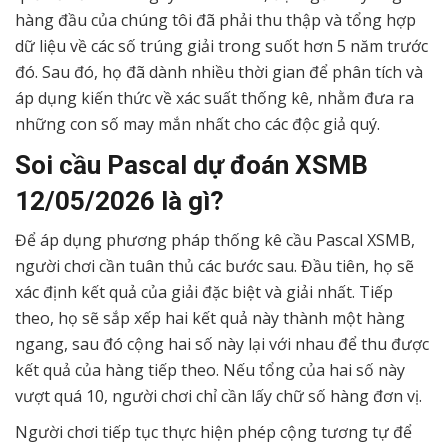
hàng đầu của chúng tôi đã phải thu thập và tổng hợp
dữ liệu về các số trúng giải trong suốt hơn 5 năm trước
đó. Sau đó, họ đã dành nhiều thời gian để phân tích và
áp dụng kiến thức về xác suất thống kê, nhằm đưa ra
những con số may mắn nhất cho các độc giả quý.
Soi cầu Pascal dự đoán XSMB
12/05/2026
là gì?
Để áp dụng phương pháp thống kê cầu Pascal XSMB,
người chơi cần tuân thủ các bước sau. Đầu tiên, họ sẽ
xác định kết quả của giải đặc biệt và giải nhất. Tiếp
theo, họ sẽ sắp xếp hai kết quả này thành một hàng
ngang, sau đó cộng hai số này lại với nhau để thu được
kết quả của hàng tiếp theo. Nếu tổng của hai số này
vượt quá 10, người chơi chỉ cần lấy chữ số hàng đơn vị.
Người chơi tiếp tục thực hiện phép cộng tương tự để