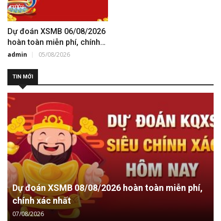
Dự đoán XSMB 06/08/2026
hoàn toàn miễn phí, chính
xác nhất
admin
05/08/2026
TIN MỚI
Dự đoán XSMB 08/08/2026 hoàn toàn miễn phí,
chính xác nhất
07/08/2026