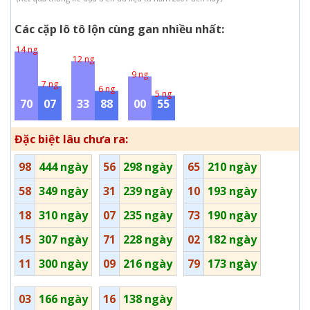
Các cặp lô tô lộn cùng gan nhiều nhất:
14 ng
12 ng
9 ng
7 ng
6 ng
5 ng
70
07
33
88
00
55
Đặc biệt lâu chưa ra:
98
444 ngày
56
298 ngày
65
210 ngày
58
349 ngày
31
239 ngày
10
193 ngày
18
310 ngày
07
235 ngày
73
190 ngày
15
307 ngày
71
228 ngày
02
182 ngày
11
300 ngày
09
216 ngày
79
173 ngày
03
166 ngày
16
138 ngày