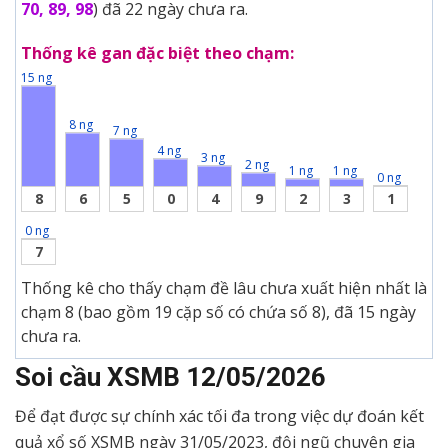
70, 89, 98
) đã 22 ngày chưa ra.
Thống kê gan đặc biệt theo chạm:
15 ng
8 ng
7 ng
4 ng
3 ng
2 ng
1 ng
1 ng
0 ng
8
6
5
0
4
9
2
3
1
0 ng
7
Thống kê cho thấy chạm đề lâu chưa xuất hiện nhất là
chạm 8 (bao gồm 19 cặp số có chứa số 8), đã 15 ngày
chưa ra.
Soi cầu XSMB
12/05/2026
Để đạt được sự chính xác tối đa trong việc dự đoán kết
quả xổ số XSMB ngày 31/05/2023, đội ngũ chuyên gia