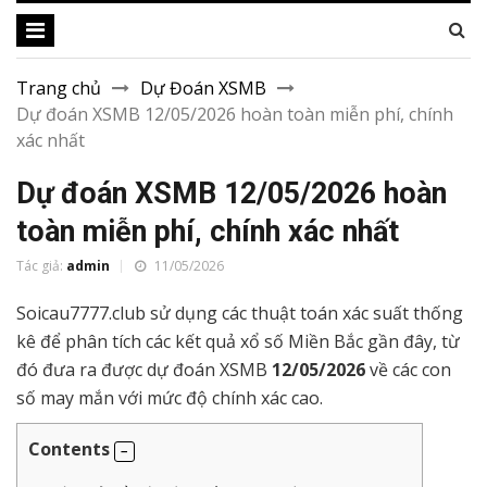
Trang chủ
Dự Đoán XSMB
Dự đoán XSMB 12/05/2026 hoàn toàn miễn phí, chính
xác nhất
Dự đoán XSMB 12/05/2026 hoàn
toàn miễn phí, chính xác nhất
Tác giả:
admin
11/05/2026
Soicau7777.club sử dụng các thuật toán xác suất thống
kê để phân tích các kết quả xổ số Miền Bắc gần đây, từ
đó đưa ra được dự đoán XSMB
12/05/2026
về các con
số may mắn với mức độ chính xác cao.
Contents