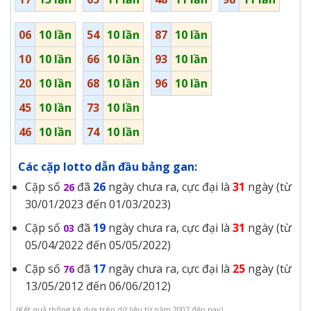
06
10 lần
54
10 lần
87
10 lần
10
10 lần
66
10 lần
93
10 lần
20
10 lần
68
10 lần
96
10 lần
45
10 lần
73
10 lần
46
10 lần
74
10 lần
Các cặp lotto dẫn đầu bảng gan:
Cặp số
đã
26
ngày chưa ra, cực đại là
31
ngày (từ
26
30/01/2023 đến 01/03/2023)
Cặp số
đã
19
ngày chưa ra, cực đại là
31
ngày (từ
03
05/04/2022 đến 05/05/2022)
Cặp số
đã
17
ngày chưa ra, cực đại là
25
ngày (từ
76
13/05/2012 đến 06/06/2012)
(Kết quả thống kê dựa trên dữ liệu từ năm 2007 đến nay)