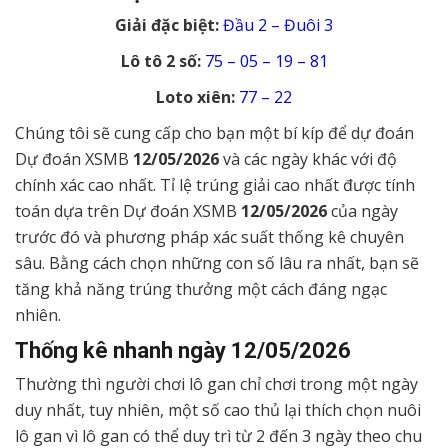
Giải đặc biệt:
Đầu 2 – Đuôi 3
Lô tô 2 số:
75 – 05 – 19 – 81
Loto xiên:
77 – 22
Chúng tôi sẽ cung cấp cho bạn một bí kíp để dự đoán
Dự đoán XSMB
12/05/2026
và các ngày khác với độ
chính xác cao nhất. Tỉ lệ trúng giải cao nhất được tính
toán dựa trên Dự đoán XSMB
12/05/2026
của ngày
trước đó và phương pháp xác suất thống kê chuyên
sâu. Bằng cách chọn những con số lâu ra nhất, bạn sẽ
tăng khả năng trúng thưởng một cách đáng ngạc
nhiên.
Thống kê nhanh ngày
12/05/2026
Thường thì người chơi lô gan chỉ chơi trong một ngày
duy nhất, tuy nhiên, một số cao thủ lại thích chọn nuôi
lô gan vì lô gan có thể duy trì từ 2 đến 3 ngày theo chu