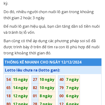
kỳ.
Do đó, nhiều người chọn nuôi lô gan trong khoảng
thời gian 2 hoặc 3 ngày.
Để nuôi lô gan hiệu quả, bạn cần tăng dần số tiền nuôi
và tránh bị lỗ vốn.
Bạn cũng có thể áp dụng các phương pháp soi số đã
được trình bày ở trên để tìm ra con lô phù hợp để nuôi
trong khoảng thời gian đó.
THỐNG KÊ NHANH CHO NGÀY 12/12/2024
Lotto lâu chưa ra (lotto gan):
54
15 ngày
27
10 ngày
40
7 ngày
65
14 ngày
82
10 ngày
79
7 ngày
18
12 ngày
01
8 ngày
00
6 ngày
80
12 ngày
28
7 ngày
12
6 ngày