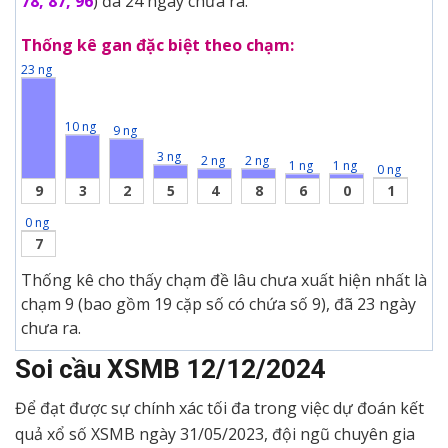
78, 87, 96
) đã 24 ngày chưa ra.
Thống kê gan đặc biệt theo chạm:
23 ng
10 ng
9 ng
3 ng
2 ng
2 ng
1 ng
1 ng
0 ng
9
3
2
5
4
8
6
0
1
0 ng
7
Thống kê cho thấy chạm đề lâu chưa xuất hiện nhất là
chạm 9 (bao gồm 19 cặp số có chứa số 9), đã 23 ngày
chưa ra.
Soi cầu XSMB
12/12/2024
Để đạt được sự chính xác tối đa trong việc dự đoán kết
quả xổ số XSMB ngày 31/05/2023, đội ngũ chuyên gia