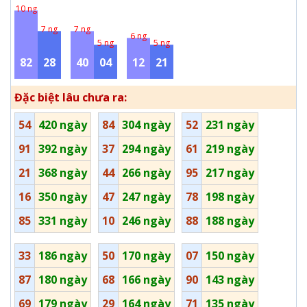
10 ng
7 ng
7 ng
6 ng
5 ng
5 ng
82
28
40
04
12
21
Đặc biệt lâu chưa ra:
54
420 ngày
84
304 ngày
52
231 ngày
91
392 ngày
37
294 ngày
61
219 ngày
21
368 ngày
44
266 ngày
95
217 ngày
16
350 ngày
47
247 ngày
78
198 ngày
85
331 ngày
10
246 ngày
88
188 ngày
33
186 ngày
50
170 ngày
07
150 ngày
87
180 ngày
68
166 ngày
90
143 ngày
69
179 ngày
29
164 ngày
71
135 ngày