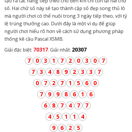
tạo ra các hàng tiếp theo cho đến khi chỉ còn lại hai chữ
số. Hai chữ số này sẽ tạo thành cặp số đẹp song thủ lô
mà người chơi có thể nuôi trong 3 ngày tiếp theo, với tỷ
lệ trúng thưởng cao. Dưới đây là một ví dụ để giúp
người chơi hiểu rõ hơn về cách sử dụng phương pháp
thống kê cầu Pascal XSMB.
70317
20307
Giải đặc biệt:
. Giải nhất:
7
0
3
1
7
2
0
3
0
7
7
3
4
8
9
2
3
3
7
0
7
2
7
1
5
6
0
7
9
9
8
6
1
6
6
8
7
4
7
7
4
5
1
1
4
9
6
2
5