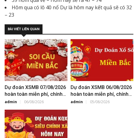
39 hôm qua về – Hôm nay sẽ ra 47 – 74
Hôm qua có lô 40 nổ Dự là hôm nay kết quả sẽ có 32
– 23
BÀI VIẾT LIÊN QUAN
Dự đoán XSMB 07/08/2026
Dự đoán XSMB 06/08/2026
hoàn toàn miễn phí, chính
hoàn toàn miễn phí, chính
xác nhất
xác nhất
admin
06/08/2026
admin
05/08/2026