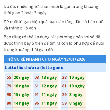
Do đó, nhiều người chọn nuôi lô gan trong khoảng
thời gian 2 hoặc 3 ngày.
Để nuôi lô gan hiệu quả, bạn cần tăng dần số tiền nuôi
và tránh bị lỗ vốn.
Bạn cũng có thể áp dụng các phương pháp soi số đã
được trình bày ở trên để tìm ra con lô phù hợp để nuôi
trong khoảng thời gian đó.
THỐNG KÊ NHANH CHO NGÀY 13/01/2026
Lotto lâu chưa ra (lotto gan):
55
20 ngày
03
13 ngày
28
10 ngày
79
18 ngày
61
12 ngày
81
10 ngày
90
15 ngày
91
11 ngày
29
8 ngày
80
14 ngày
96
11 ngày
59
8 ngày