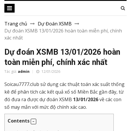
Trang chủ
Dự Đoán XSMB
Dự đoán XSMB 13/01/2026 hoàn toàn miễn phí, chính
xác nhất
Dự đoán XSMB 13/01/2026 hoàn
toàn miễn phí, chính xác nhất
Tác giả:
admin
12/01/2026
Soicau7777.club sử dụng các thuật toán xác suất thống
kê để phân tích các kết quả xổ số Miền Bắc gần đây, từ
đó đưa ra được dự đoán XSMB
13/01/2026
về các con
số may mắn với mức độ chính xác cao.
Contents