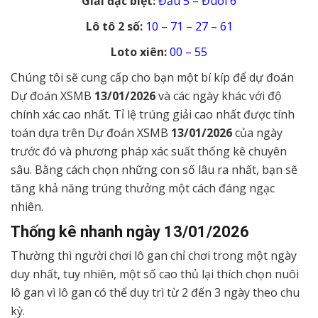
Giải đặc biệt:
Đầu 5 – Đuôi 6
Lô tô 2 số:
10 – 71 – 27 – 61
Loto xiên:
00 – 55
Chúng tôi sẽ cung cấp cho bạn một bí kíp để dự đoán
Dự đoán XSMB
13/01/2026
và các ngày khác với độ
chính xác cao nhất. Tỉ lệ trúng giải cao nhất được tính
toán dựa trên Dự đoán XSMB
13/01/2026
của ngày
trước đó và phương pháp xác suất thống kê chuyên
sâu. Bằng cách chọn những con số lâu ra nhất, bạn sẽ
tăng khả năng trúng thưởng một cách đáng ngạc
nhiên.
Thống kê nhanh ngày
13/01/2026
Thường thì người chơi lô gan chỉ chơi trong một ngày
duy nhất, tuy nhiên, một số cao thủ lại thích chọn nuôi
lô gan vì lô gan có thể duy trì từ 2 đến 3 ngày theo chu
kỳ.