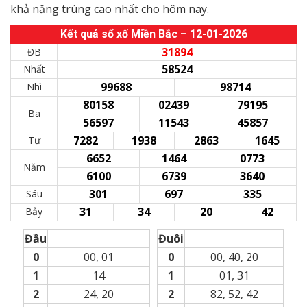
khả năng trúng cao nhất cho hôm nay.
Kết quả sổ xố Miền Bắc – 12-01-2026
31894
ĐB
58524
Nhất
99688
98714
Nhì
80158
02439
79195
Ba
56597
11543
45857
7282
1938
2863
1645
Tư
6652
1464
0773
Năm
6100
6739
3640
301
697
335
Sáu
31
34
20
42
Bảy
Đầu
Đuôi
0
00, 01
0
00, 40, 20
1
14
1
01, 31
2
24, 20
2
82, 52, 42