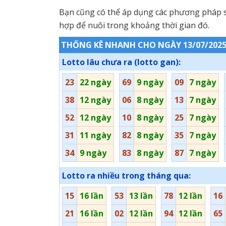
Bạn cũng có thể áp dụng các phương pháp so
hợp để nuôi trong khoảng thời gian đó.
THỐNG KÊ NHANH CHO NGÀY 13/07/202
Lotto lâu chưa ra (lotto gan):
23
22 ngày
69
9 ngày
09
7 ngày
38
12 ngày
06
8 ngày
13
7 ngày
52
12 ngày
10
8 ngày
25
7 ngày
31
11 ngày
82
8 ngày
35
7 ngày
34
9 ngày
83
8 ngày
87
7 ngày
Lotto ra nhiều trong tháng qua:
15
16 lần
53
13 lần
78
12 lần
16
21
16 lần
02
12 lần
94
12 lần
65