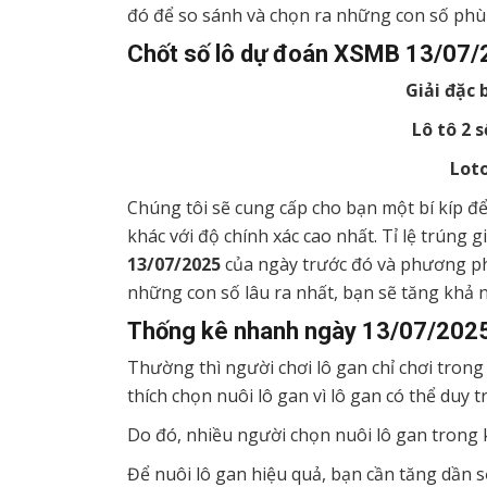
đó để so sánh và chọn ra những con số phù h
Chốt số lô dự đoán XSMB
13/07/
Giải đặc b
Lô tô 2 s
Loto
Chúng tôi sẽ cung cấp cho bạn một bí kíp
khác với độ chính xác cao nhất. Tỉ lệ trúng
13/07/2025
của ngày trước đó và phương ph
những con số lâu ra nhất, bạn sẽ tăng khả
Thống kê nhanh ngày
13/07/202
Thường thì người chơi lô gan chỉ chơi trong
thích chọn nuôi lô gan vì lô gan có thể duy t
Do đó, nhiều người chọn nuôi lô gan trong 
Để nuôi lô gan hiệu quả, bạn cần tăng dần số