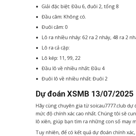
Giải đặc biệt: Đầu 6, đuôi 2, tổng 8
Đầu câm: Không có.
Đuôi câm: 0
Lô ra nhiều nháy: 62 ra 2 nháy, 48 ra 2 n
Lô ra cả cặp:
Lô kép: 11, 99, 22
Đầu lô về nhiều nhất: Đầu 4
Đuôi lô về nhiều nhất: Đuôi 2
Dự đoán XSMB
13/07/2025
Hãy cùng chuyên gia từ soicau7777.club d
mức độ chính xác cao nhất. Chúng tôi sẽ cung 
lô xiên, giúp bạn tìm ra những con số may 
Tuy nhiên, để có kết quả dự đoán chính xác,