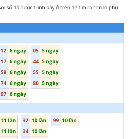
i số đã được trình bày ở trên để tìm ra con lô phù
5
12
6 ngày
05
5 ngày
17
6 ngày
44
5 ngày
58
6 ngày
55
5 ngày
74
6 ngày
80
5 ngày
97
6 ngày
11 lần
32
10 lần
99
10 lần
11 lần
34
10 lần