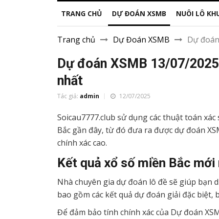
TRANG CHỦ
DỰ ĐOÁN XSMB
NUÔI LÔ KH
Trang chủ
Dự Đoán XSMB
Dự đoán 
Dự đoán XSMB 13/07/2025 h
nhất
Tác giả:
admin
12/07/2025
Soicau7777.club sử dụng các thuật toán xác 
Bắc gần đây, từ đó đưa ra được dự đoán X
chính xác cao.
Kết quả xổ số miền Bắc mới
Nhà chuyên gia dự đoán lô đề sẽ giúp bạn
bao gồm các kết quả dự đoán giải đặc biệt, b
Để đảm bảo tính chính xác của Dự đoán X