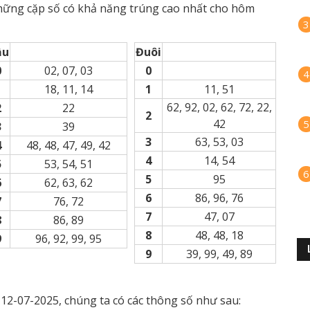
những cặp số có khả năng trúng cao nhất cho hôm
3
ầu
Đuôi
0
02, 07, 03
0
4
1
18, 11, 14
1
11, 51
62, 92, 02, 62, 72, 22,
2
22
2
42
5
3
39
3
63, 53, 03
4
48, 48, 47, 49, 42
4
14, 54
5
53, 54, 51
6
5
95
6
62, 63, 62
6
86, 96, 76
7
76, 72
7
47, 07
8
86, 89
8
48, 48, 18
9
96, 92, 99, 95
9
39, 99, 49, 89
y
12-07-2025
, chúng ta có các thông số như sau: