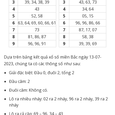
3
39, 34, 38, 39
3
43, 63, 73
4
43
4
34, 64
5
52, 58
5
05, 15
6
63, 64, 69, 60, 66, 61
6
96, 96, 86, 66
7
73
7
87, 17, 07
8
81, 86, 87
8
58, 38
9
96, 96, 91
9
39, 39, 69
Dựa trên bảng kết quả xổ số miền Bắc ngày
13-07-
2023
, chúng ta có các thông số như sau:
Giải đặc biệt: Đầu 0, đuôi 2, tổng 2
Đầu câm: 2
Đuôi câm: Không có.
Lô ra nhiều nháy: 02 ra 2 nháy, 96 ra 2 nháy, 39 ra 2
nháy
Lô ra cả cặp: 69 – 96, 34 – 43