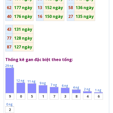
62
177 ngày
13
152 ngày
58
136 ngày
40
176 ngày
16
150 ngày
27
135 ngày
43
131 ngày
77
128 ngày
87
127 ngày
Thống kê gan đặc biệt theo tổng:
29 ng
12 ng
11 ng
9 ng
7 ng
6 ng
4 ng
2 ng
1 ng
9
0
5
1
7
3
8
4
6
0 ng
2