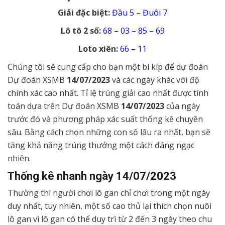
Giải đặc biệt:
Đầu 5 – Đuôi 7
Lô tô 2 số:
68 – 03 – 85 – 69
Loto xiên:
66 – 11
Chúng tôi sẽ cung cấp cho bạn một bí kíp để dự đoán
Dự đoán XSMB
14/07/2023
và các ngày khác với độ
chính xác cao nhất. Tỉ lệ trúng giải cao nhất được tính
toán dựa trên Dự đoán XSMB
14/07/2023
của ngày
trước đó và phương pháp xác suất thống kê chuyên
sâu. Bằng cách chọn những con số lâu ra nhất, bạn sẽ
tăng khả năng trúng thưởng một cách đáng ngạc
nhiên.
Thống kê nhanh ngày
14/07/2023
Thường thì người chơi lô gan chỉ chơi trong một ngày
duy nhất, tuy nhiên, một số cao thủ lại thích chọn nuôi
lô gan vì lô gan có thể duy trì từ 2 đến 3 ngày theo chu