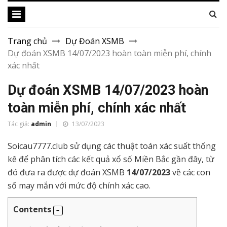
Trang chủ
Dự Đoán XSMB
Dự đoán XSMB 14/07/2023 hoàn toàn miễn phí, chính
xác nhất
Dự đoán XSMB 14/07/2023 hoàn
toàn miễn phí, chính xác nhất
Tác giả:
admin
13/07/2023
Soicau7777.club sử dụng các thuật toán xác suất thống
kê để phân tích các kết quả xổ số Miền Bắc gần đây, từ
đó đưa ra được dự đoán XSMB
14/07/2023
về các con
số may mắn với mức độ chính xác cao.
Contents