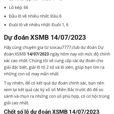
Lô kép: 66
Đầu lô về nhiều nhất: Đầu 6
Đuôi lô về nhiều nhất: Đuôi 1, 6
Dự đoán XSMB
14/07/2023
Hãy cùng chuyên gia từ soicau7777.club dự đoán Dự
đoán XSMB
14/07/2023
ngày hôm nay với mức độ chính
xác cao nhất. Chúng tôi sẽ cung cấp các dự đoán cho
giải đặc biệt, giải lô tô 2 số và lô xiên, giúp bạn tìm ra
những con số may mắn nhất.
Tuy nhiên, để có kết quả dự đoán chính xác, bạn nên
xem lại kết quả các kỳ xổ số Miền Bắc trước đó để so
sánh và chọn ra những con số phù hợp, có cơ hội trúng
giải cao nhất.
Chốt số lô dự đoán XSMB
14/07/2023