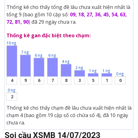
Thống kê cho thấy tổng đề lâu chưa xuất hiện nhất là
tổng 9 (bao gồm 10 cặp số:
09, 18, 27, 36, 45, 54, 63,
72, 81, 90
) đã 29 ngày chưa ra.
Thống kê gan đặc biệt theo chạm:
10 ng
7 ng
6 ng
6 ng
4 ng
2 ng
1 ng
1 ng
0 ng
4
9
6
7
8
3
5
1
0
0 ng
2
Thống kê cho thấy chạm đề lâu chưa xuất hiện nhất là
chạm 4 (bao gồm 19 cặp số có chứa số 4), đã 10 ngày
chưa ra.
Soi cầu XSMB
14/07/2023