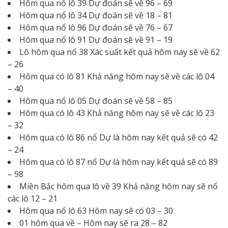
Hôm qua nổ lô 39 Dự đoán sẽ về 96 – 69
Hôm qua nổ lô 34 Dự đoán sẽ về 18 – 81
Hôm qua nổ lô 96 Dự đoán sẽ về 76 – 67
Hôm qua nổ lô 91 Dự đoán sẽ về 91 – 19
Lô hôm qua nổ 38 Xác suất kết quả hôm nay sẽ về 62
– 26
Hôm qua có lô 81 Khả năng hôm nay sẽ về các lô 04
– 40
Hôm qua nổ lô 05 Dự đoán sẽ về 58 – 85
Hôm qua có lô 43 Khả năng hôm nay sẽ về các lô 23
– 32
Hôm qua có lô 86 nổ Dự là hôm nay kết quả sẽ có 42
– 24
Hôm qua có lô 87 nổ Dự là hôm nay kết quả sẽ có 89
– 98
Miền Bắc hôm qua lô về 39 Khả năng hôm nay sẽ nổ
các lô 12 – 21
Hôm qua nổ lô 63 Hôm nay sẽ có 03 – 30
01 hôm qua về – Hôm nay sẽ ra 28 – 82