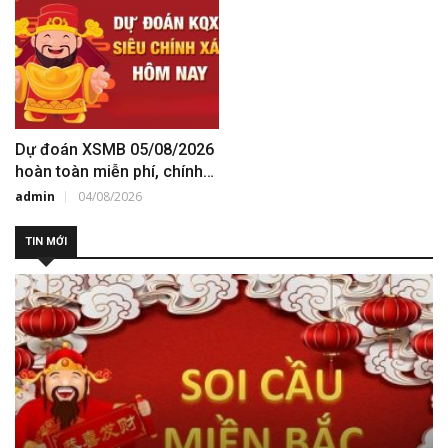
Dự đoán XSMB 05/08/2026
hoàn toàn miễn phí, chính
xác nhất
admin
04/08/2026
TIN MỚI