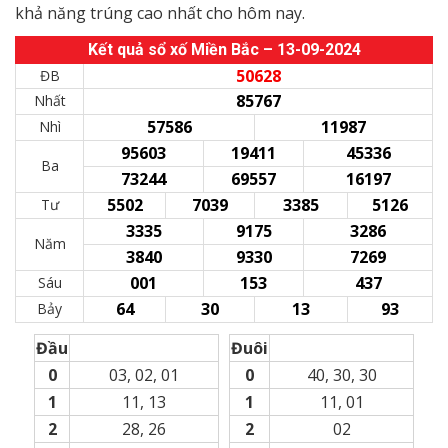
khả năng trúng cao nhất cho hôm nay.
Kết quả sổ xố Miền Bắc – 13-09-2024
50628
ĐB
85767
Nhất
57586
11987
Nhì
95603
19411
45336
Ba
73244
69557
16197
5502
7039
3385
5126
Tư
3335
9175
3286
Năm
3840
9330
7269
001
153
437
Sáu
64
30
13
93
Bảy
Đầu
Đuôi
0
03, 02, 01
0
40, 30, 30
1
11, 13
1
11, 01
2
28, 26
2
02