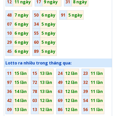
12
11 ngày
17
9 ngày
31
8 ngày
48
7 ngày
50
6 ngày
91
5 ngày
07
6 ngày
34
5 ngày
10
6 ngày
55
5 ngày
29
6 ngày
60
5 ngày
45
6 ngày
89
5 ngày
Lotto ra nhiều trong tháng qua:
11
15 lần
15
13 lần
24
12 lần
23
11 lần
97
15 lần
72
13 lần
49
12 lần
32
11 lần
36
14 lần
78
13 lần
63
12 lần
39
11 lần
42
14 lần
03
12 lần
69
12 lần
54
11 lần
09
13 lần
13
12 lần
86
12 lần
56
11 lần