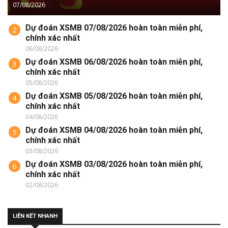
07/08/2026
Dự đoán XSMB 07/08/2026 hoàn toàn miễn phí,
2
chính xác nhất
06/08/2026
Dự đoán XSMB 06/08/2026 hoàn toàn miễn phí,
3
chính xác nhất
05/08/2026
Dự đoán XSMB 05/08/2026 hoàn toàn miễn phí,
4
chính xác nhất
04/08/2026
Dự đoán XSMB 04/08/2026 hoàn toàn miễn phí,
5
chính xác nhất
03/08/2026
Dự đoán XSMB 03/08/2026 hoàn toàn miễn phí,
6
chính xác nhất
02/08/2026
LIÊN KẾT NHANH