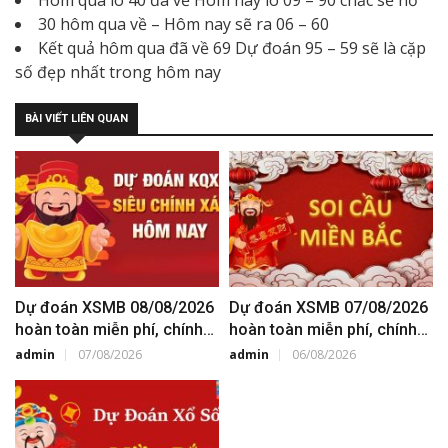
Hôm qua lô 40 đã về Hôm nay lô 09 – 90 chắc sẽ nổ
30 hôm qua về – Hôm nay sẽ ra 06 – 60
Kết quả hôm qua đã về 69 Dự đoán 95 – 59 sẽ là cặp
số đẹp nhất trong hôm nay
BÀI VIẾT LIÊN QUAN
Dự đoán XSMB 08/08/2026
Dự đoán XSMB 07/08/2026
hoàn toàn miễn phí, chính
hoàn toàn miễn phí, chính
xác nhất
xác nhất
admin
07/08/2026
admin
06/08/2026