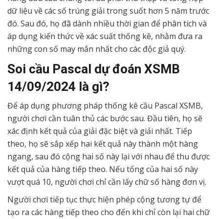
dữ liệu về các số trúng giải trong suốt hơn 5 năm trước
đó. Sau đó, họ đã dành nhiều thời gian để phân tích và
áp dụng kiến thức về xác suất thống kê, nhằm đưa ra
những con số may mắn nhất cho các độc giả quý.
Soi cầu Pascal dự đoán XSMB
14/09/2024
là gì?
Để áp dụng phương pháp thống kê cầu Pascal XSMB,
người chơi cần tuân thủ các bước sau. Đầu tiên, họ sẽ
xác định kết quả của giải đặc biệt và giải nhất. Tiếp
theo, họ sẽ sắp xếp hai kết quả này thành một hàng
ngang, sau đó cộng hai số này lại với nhau để thu được
kết quả của hàng tiếp theo. Nếu tổng của hai số này
vượt quá 10, người chơi chỉ cần lấy chữ số hàng đơn vị.
Người chơi tiếp tục thực hiện phép cộng tương tự để
tạo ra các hàng tiếp theo cho đến khi chỉ còn lại hai chữ