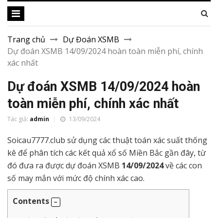
Trang chủ
Dự Đoán XSMB
Dự đoán XSMB 14/09/2024 hoàn toàn miễn phí, chính
xác nhất
Dự đoán XSMB 14/09/2024 hoàn
toàn miễn phí, chính xác nhất
Tác giả:
admin
13/09/2024
Soicau7777.club sử dụng các thuật toán xác suất thống
kê để phân tích các kết quả xổ số Miền Bắc gần đây, từ
đó đưa ra được dự đoán XSMB
14/09/2024
về các con
số may mắn với mức độ chính xác cao.
Contents