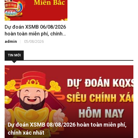
Dự đoán XSMB 06/08/2026
hoàn toàn miễn phí, chính
xác nhất
admin
05/08/2026
TIN MỚI
Dự đoán XSMB 08/08/2026 hoàn toàn miễn phí,
chính xác nhất