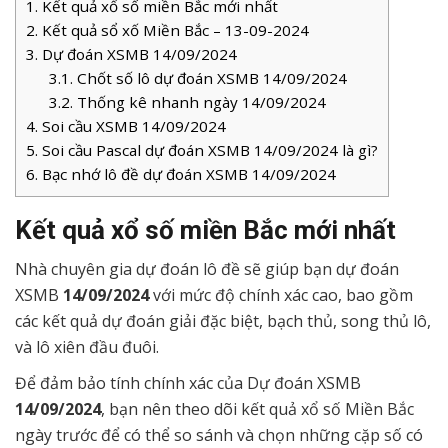
1.
Kết quả xổ số miền Bắc mới nhất
2.
Kết quả sổ xố Miền Bắc – 13-09-2024
3.
Dự đoán XSMB 14/09/2024
3.1.
Chốt số lô dự đoán XSMB 14/09/2024
3.2.
Thống kê nhanh ngày 14/09/2024
4.
Soi cầu XSMB 14/09/2024
5.
Soi cầu Pascal dự đoán XSMB 14/09/2024 là gì?
6.
Bạc nhớ lô đề dự đoán XSMB 14/09/2024
Kết quả xổ số miền Bắc mới nhất
Nhà chuyên gia dự đoán lô đề sẽ giúp bạn dự đoán
XSMB
14/09/2024
với mức độ chính xác cao, bao gồm
các kết quả dự đoán giải đặc biệt, bạch thủ, song thủ lô,
và lô xiên đầu đuôi.
Để đảm bảo tính chính xác của Dự đoán XSMB
14/09/2024
, bạn nên theo dõi kết quả xổ số Miền Bắc
ngày trước để có thể so sánh và chọn những cặp số có