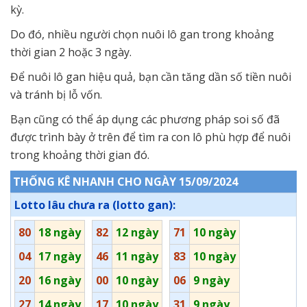
kỳ.
Do đó, nhiều người chọn nuôi lô gan trong khoảng
thời gian 2 hoặc 3 ngày.
Để nuôi lô gan hiệu quả, bạn cần tăng dần số tiền nuôi
và tránh bị lỗ vốn.
Bạn cũng có thể áp dụng các phương pháp soi số đã
được trình bày ở trên để tìm ra con lô phù hợp để nuôi
trong khoảng thời gian đó.
THỐNG KÊ NHANH CHO NGÀY 15/09/2024
Lotto lâu chưa ra (lotto gan):
80
18 ngày
82
12 ngày
71
10 ngày
04
17 ngày
46
11 ngày
83
10 ngày
20
16 ngày
00
10 ngày
06
9 ngày
27
14 ngày
17
10 ngày
31
9 ngày