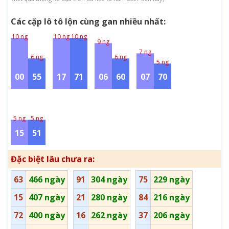
Các cặp lô tô lộn cùng gan nhiều nhất:
10 ng
10 ng
10 ng
9 ng
7 ng
6 ng
6 ng
5 ng
00
55
17
71
06
60
07
70
5 ng
5 ng
15
51
Đặc biệt lâu chưa ra:
63
466 ngày
91
304 ngày
75
229 ngày
15
407 ngày
21
280 ngày
84
216 ngày
72
400 ngày
16
262 ngày
37
206 ngày