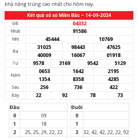
khả năng trúng cao nhất cho hôm nay.
Kết quả sổ xố Miền Bắc – 14-09-2024
04332
ĐB
91586
Nhất
45444
10769
Nhì
31025
98443
47625
Ba
40009
16067
01918
9578
3169
9542
5129
Tư
0653
1642
2195
Năm
1354
8358
4285
256
736
422
Sáu
22
92
78
73
Bảy
Đầu
Đuôi
0
09
0
1
18
1
2
25, 25, 29, 22, 22
2
32, 42, 42, 22, 22, 92