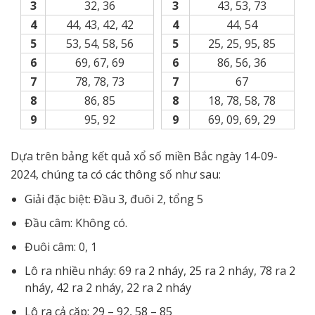
3
32, 36
3
43, 53, 73
4
44, 43, 42, 42
4
44, 54
5
53, 54, 58, 56
5
25, 25, 95, 85
6
69, 67, 69
6
86, 56, 36
7
78, 78, 73
7
67
8
86, 85
8
18, 78, 58, 78
9
95, 92
9
69, 09, 69, 29
Dựa trên bảng kết quả xổ số miền Bắc ngày
14-09-
2024
, chúng ta có các thông số như sau:
Giải đặc biệt: Đầu 3, đuôi 2, tổng 5
Đầu câm: Không có.
Đuôi câm: 0, 1
Lô ra nhiều nháy: 69 ra 2 nháy, 25 ra 2 nháy, 78 ra 2
nháy, 42 ra 2 nháy, 22 ra 2 nháy
Lô ra cả cặp: 29 – 92, 58 – 85