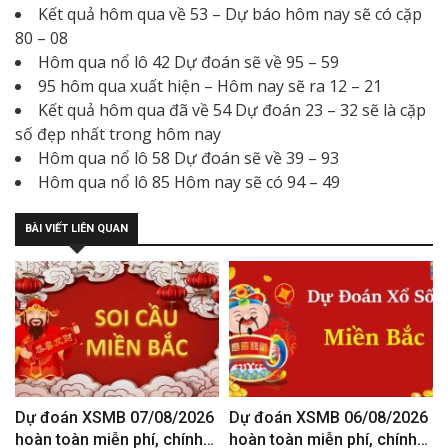
Kết quả hôm qua về 53 – Dự báo hôm nay sẽ có cặp
80 – 08
Hôm qua nổ lô 42 Dự đoán sẽ về 95 – 59
95 hôm qua xuất hiện – Hôm nay sẽ ra 12 – 21
Kết quả hôm qua đã về 54 Dự đoán 23 – 32 sẽ là cặp
số đẹp nhất trong hôm nay
Hôm qua nổ lô 58 Dự đoán sẽ về 39 – 93
Hôm qua nổ lô 85 Hôm nay sẽ có 94 – 49
BÀI VIẾT LIÊN QUAN
Dự đoán XSMB 07/08/2026
Dự đoán XSMB 06/08/2026
hoàn toàn miễn phí, chính
hoàn toàn miễn phí, chính