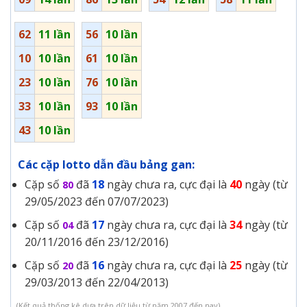
62
11 lần
56
10 lần
10
10 lần
61
10 lần
23
10 lần
76
10 lần
33
10 lần
93
10 lần
43
10 lần
Các cặp lotto dẫn đầu bảng gan:
Cặp số
đã
18
ngày chưa ra, cực đại là
40
ngày (từ
80
29/05/2023 đến 07/07/2023)
Cặp số
đã
17
ngày chưa ra, cực đại là
34
ngày (từ
04
20/11/2016 đến 23/12/2016)
Cặp số
đã
16
ngày chưa ra, cực đại là
25
ngày (từ
20
29/03/2013 đến 22/04/2013)
(Kết quả thống kê dựa trên dữ liệu từ năm 2007 đến nay)