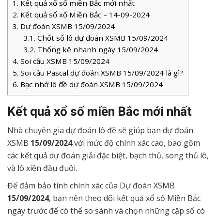
1.
Kết quả xổ số miền Bắc mới nhất
2.
Kết quả sổ xố Miền Bắc – 14-09-2024
3.
Dự đoán XSMB 15/09/2024
3.1.
Chốt số lô dự đoán XSMB 15/09/2024
3.2.
Thống kê nhanh ngày 15/09/2024
4.
Soi cầu XSMB 15/09/2024
5.
Soi cầu Pascal dự đoán XSMB 15/09/2024 là gì?
6.
Bạc nhớ lô đề dự đoán XSMB 15/09/2024
Kết quả xổ số miền Bắc mới nhất
Nhà chuyên gia dự đoán lô đề sẽ giúp bạn dự đoán
XSMB
15/09/2024
với mức độ chính xác cao, bao gồm
các kết quả dự đoán giải đặc biệt, bạch thủ, song thủ lô,
và lô xiên đầu đuôi.
Để đảm bảo tính chính xác của Dự đoán XSMB
15/09/2024
, bạn nên theo dõi kết quả xổ số Miền Bắc
ngày trước để có thể so sánh và chọn những cặp số có