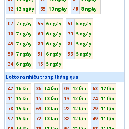
12
12 ngày
65
10 ngày
48
8 ngày
07
7 ngày
55
6 ngày
51
5 ngày
10
7 ngày
60
6 ngày
70
5 ngày
45
7 ngày
89
6 ngày
81
5 ngày
50
7 ngày
91
6 ngày
96
5 ngày
34
6 ngày
15
5 ngày
Lotto ra nhiều trong tháng qua:
42
16 lần
36
14 lần
03
12 lần
63
12 lần
11
15 lần
15
13 lần
13
12 lần
24
11 lần
78
15 lần
69
13 lần
22
12 lần
29
11 lần
97
15 lần
72
13 lần
32
12 lần
49
11 lần
09
14 lần
86
13 lần
54
12 lần
58
11 lần