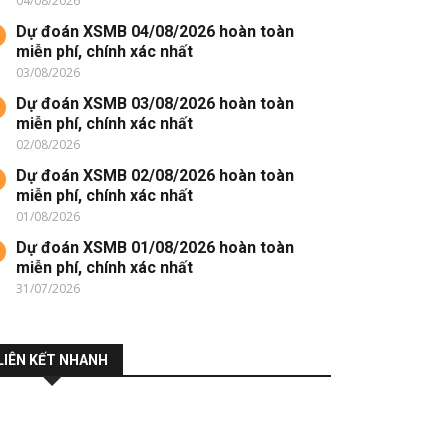
04/08/2026
Dự đoán XSMB 04/08/2026 hoàn toàn
miễn phí, chính xác nhất
03/08/2026
Dự đoán XSMB 03/08/2026 hoàn toàn
miễn phí, chính xác nhất
02/08/2026
Dự đoán XSMB 02/08/2026 hoàn toàn
miễn phí, chính xác nhất
01/08/2026
Dự đoán XSMB 01/08/2026 hoàn toàn
miễn phí, chính xác nhất
31/07/2026
LIÊN KẾT NHANH