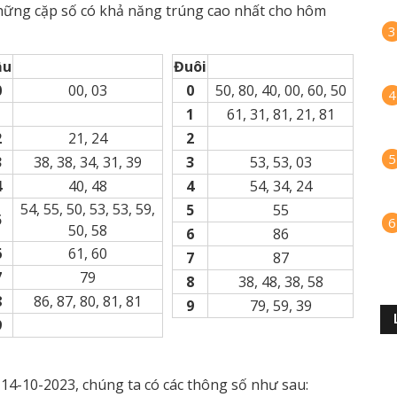
những cặp số có khả năng trúng cao nhất cho hôm
3
ầu
Đuôi
0
00, 03
0
50, 80, 40, 00, 60, 50
4
1
1
61, 31, 81, 21, 81
2
21, 24
2
5
3
38, 38, 34, 31, 39
3
53, 53, 03
4
40, 48
4
54, 34, 24
54, 55, 50, 53, 53, 59,
5
55
5
6
50, 58
6
86
6
61, 60
7
87
7
79
8
38, 48, 38, 58
8
86, 87, 80, 81, 81
9
79, 59, 39
9
y
14-10-2023
, chúng ta có các thông số như sau: