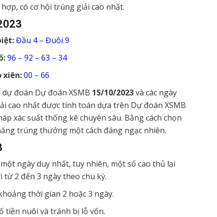
ợp, có cơ hội trúng giải cao nhất.
2023
iệt:
Đầu 4 – Đuôi 9
ố:
96 – 92 – 63 – 34
 xiên:
00 – 66
 để dự đoán Dự đoán XSMB
15/10/2023
và các ngày
 giải cao nhất được tính toán dựa trên Dự đoán XSMB
áp xác suất thống kê chuyên sâu. Bằng cách chọn
 năng trúng thưởng một cách đáng ngạc nhiên.
3
 một ngày duy nhất, tuy nhiên, một số cao thủ lại
rì từ 2 đến 3 ngày theo chu kỳ.
khoảng thời gian 2 hoặc 3 ngày.
 tiền nuôi và tránh bị lỗ vốn.