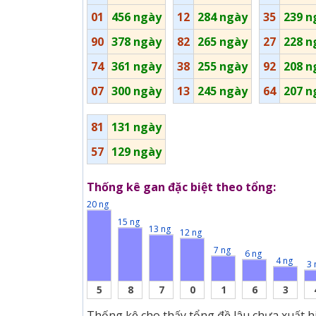
01
456 ngày
12
284 ngày
35
239 n
90
378 ngày
82
265 ngày
27
228 n
74
361 ngày
38
255 ngày
92
208 n
07
300 ngày
13
245 ngày
64
207 n
81
131 ngày
57
129 ngày
Thống kê gan đặc biệt theo tổng:
20 ng
15 ng
13 ng
12 ng
7 ng
6 ng
4 ng
3 
5
8
7
0
1
6
3
Thống kê cho thấy tổng đề lâu chưa xuất h