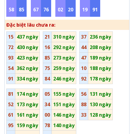
58
85
67
76
02
20
19
91
Đặc biệt lâu chưa ra:
15
437 ngày
21
310 ngày
37
236 ngày
72
430 ngày
16
292 ngày
44
208 ngày
93
423 ngày
85
273 ngày
47
189 ngày
54
362 ngày
75
259 ngày
10
188 ngày
91
334 ngày
84
246 ngày
92
178 ngày
81
174 ngày
05
155 ngày
56
131 ngày
52
173 ngày
34
151 ngày
88
130 ngày
61
161 ngày
00
146 ngày
33
128 ngày
95
159 ngày
78
140 ngày