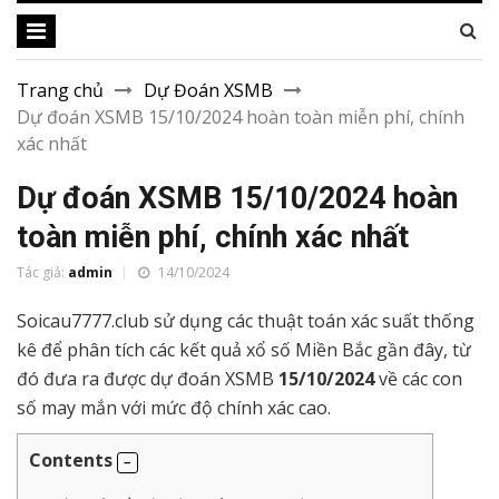
Trang chủ
Dự Đoán XSMB
Dự đoán XSMB 15/10/2024 hoàn toàn miễn phí, chính
xác nhất
Dự đoán XSMB 15/10/2024 hoàn
toàn miễn phí, chính xác nhất
Tác giả:
admin
14/10/2024
Soicau7777.club sử dụng các thuật toán xác suất thống
kê để phân tích các kết quả xổ số Miền Bắc gần đây, từ
đó đưa ra được dự đoán XSMB
15/10/2024
về các con
số may mắn với mức độ chính xác cao.
Contents