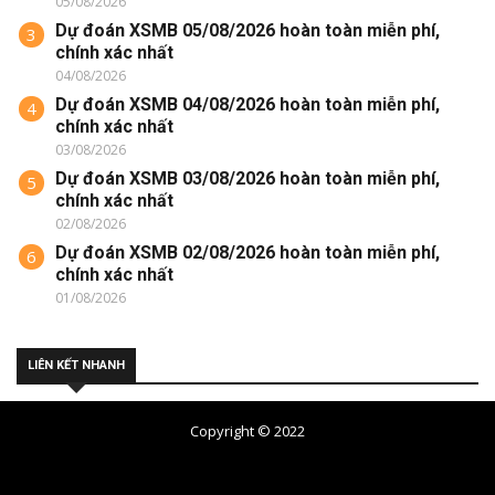
05/08/2026
Dự đoán XSMB 05/08/2026 hoàn toàn miễn phí,
3
chính xác nhất
04/08/2026
Dự đoán XSMB 04/08/2026 hoàn toàn miễn phí,
4
chính xác nhất
03/08/2026
Dự đoán XSMB 03/08/2026 hoàn toàn miễn phí,
5
chính xác nhất
02/08/2026
Dự đoán XSMB 02/08/2026 hoàn toàn miễn phí,
6
chính xác nhất
01/08/2026
LIÊN KẾT NHANH
Copyright © 2022
Soi cầu 7777 dự đoán cầu lô số đẹp nhất miền Bắc