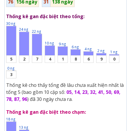
76
156 ngày
31
138 ngày
Thống kê gan đặc biệt theo tổng:
30 ng
24 ng
22 ng
10 ng
9 ng
6 ng
4 ng
2 ng
1 ng
5
2
7
4
1
8
6
9
0
0 ng
3
Thống kê cho thấy tổng đề lâu chưa xuất hiện nhất là
tổng 5 (bao gồm 10 cặp số:
05, 14, 23, 32, 41, 50, 69,
78, 87, 96
) đã 30 ngày chưa ra.
Thống kê gan đặc biệt theo chạm:
18 ng
13 ng