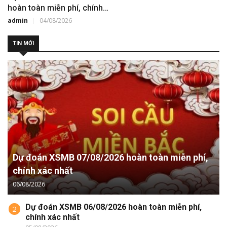
hoàn toàn miễn phí, chính
xác nhất
admin
04/08/2026
TIN MỚI
Dự đoán XSMB 07/08/2026 hoàn toàn miễn phí,
chính xác nhất
06/08/2026
Dự đoán XSMB 06/08/2026 hoàn toàn miễn phí,
2
chính xác nhất