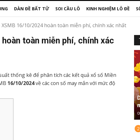
UNG
DÀN ĐỀ BẤT TỬ
SOI CẦU LÔ
KINH NGHIỆM LÔ ĐỀ
S
XSMB 16/10/2024 hoàn toàn miễn phí, chính xác nhất
oàn toàn miễn phí, chính xác
suất thống kê để phân tích các kết quả xổ số Miền
SMB
16/10/2024
về các con số may mắn với mức độ
m
0
2