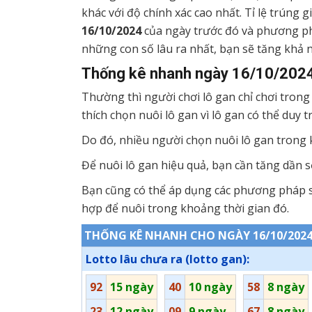
khác với độ chính xác cao nhất. Tỉ lệ trúng
16/10/2024
của ngày trước đó và phương ph
những con số lâu ra nhất, bạn sẽ tăng khả
Thống kê nhanh ngày
16/10/202
Thường thì người chơi lô gan chỉ chơi trong
thích chọn nuôi lô gan vì lô gan có thể duy t
Do đó, nhiều người chọn nuôi lô gan trong 
Để nuôi lô gan hiệu quả, bạn cần tăng dần số
Bạn cũng có thể áp dụng các phương pháp so
hợp để nuôi trong khoảng thời gian đó.
THỐNG KÊ NHANH CHO NGÀY 16/10/202
Lotto lâu chưa ra (lotto gan):
92
15 ngày
40
10 ngày
58
8 ngày
23
12 ngày
09
9 ngày
67
8 ngày