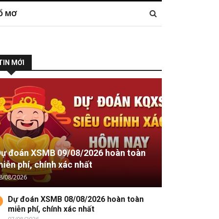
Ổ MƠ
TIN MỚI
Dự đoán XSMB 09/08/2026 hoàn toàn
iễn phí, chính xác nhất
8/08/2026
Dự đoán XSMB 08/08/2026 hoàn toàn
miễn phí, chính xác nhất