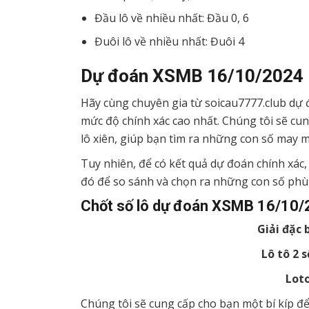
Đầu lô về nhiều nhất: Đầu 0, 6
Đuôi lô về nhiều nhất: Đuôi 4
Dự đoán XSMB
16/10/2024
Hãy cùng chuyên gia từ soicau7777.club d
mức độ chính xác cao nhất. Chúng tôi sẽ cung 
lô xiên, giúp bạn tìm ra những con số may 
Tuy nhiên, để có kết quả dự đoán chính xác,
đó để so sánh và chọn ra những con số phù h
Chốt số lô dự đoán XSMB
16/10/
Giải đặc b
Lô tô 2 s
Loto
Chúng tôi sẽ cung cấp cho bạn một bí kíp