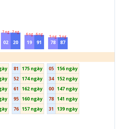
7 ng
7 ng
6 ng
6 ng
5 ng
5 ng
02
20
19
91
78
87
gày
81
175 ngày
05
156 ngày
gày
52
174 ngày
34
152 ngày
gày
61
162 ngày
00
147 ngày
gày
95
160 ngày
78
141 ngày
gày
76
157 ngày
31
139 ngày