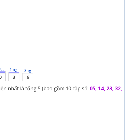
ng
1 ng
0 ng
0
3
6
iện nhất là tổng 5 (bao gồm 10 cặp số:
05, 14, 23, 32,