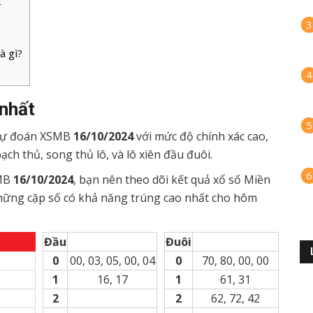
4
3
à gì?
4
 nhất
5
 dự đoán XSMB
16/10/2024
với mức độ chính xác cao,
ạch thủ, song thủ lô, và lô xiên đầu đuôi.
6
SMB
16/10/2024
, bạn nên theo dõi kết quả xổ số Miền
những cặp số có khả năng trúng cao nhất cho hôm
Đầu
Đuôi
0
00, 03, 05, 00, 04
0
70, 80, 00, 00
1
16, 17
1
61, 31
2
2
62, 72, 42