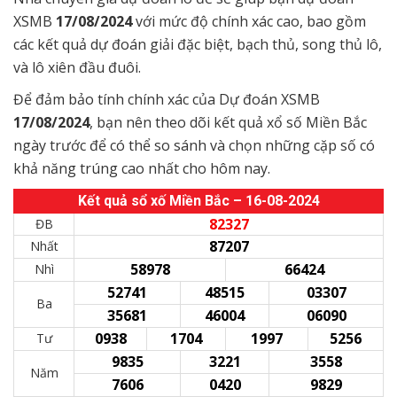
XSMB
17/08/2024
với mức độ chính xác cao, bao gồm
các kết quả dự đoán giải đặc biệt, bạch thủ, song thủ lô,
và lô xiên đầu đuôi.
Để đảm bảo tính chính xác của Dự đoán XSMB
17/08/2024
, bạn nên theo dõi kết quả xổ số Miền Bắc
ngày trước để có thể so sánh và chọn những cặp số có
khả năng trúng cao nhất cho hôm nay.
Kết quả sổ xố Miền Bắc – 16-08-2024
82327
ĐB
87207
Nhất
58978
66424
Nhì
52741
48515
03307
Ba
35681
46004
06090
0938
1704
1997
5256
Tư
9835
3221
3558
Năm
7606
0420
9829