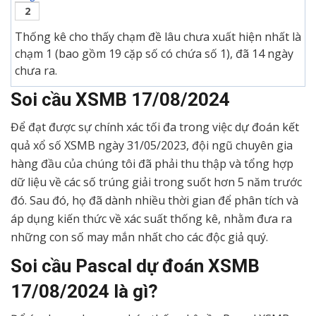
2
Thống kê cho thấy chạm đề lâu chưa xuất hiện nhất là
chạm 1 (bao gồm 19 cặp số có chứa số 1), đã 14 ngày
chưa ra.
Soi cầu XSMB
17/08/2024
Để đạt được sự chính xác tối đa trong việc dự đoán kết
quả xổ số XSMB ngày 31/05/2023, đội ngũ chuyên gia
hàng đầu của chúng tôi đã phải thu thập và tổng hợp
dữ liệu về các số trúng giải trong suốt hơn 5 năm trước
đó. Sau đó, họ đã dành nhiều thời gian để phân tích và
áp dụng kiến thức về xác suất thống kê, nhằm đưa ra
những con số may mắn nhất cho các độc giả quý.
Soi cầu Pascal dự đoán XSMB
17/08/2024
là gì?