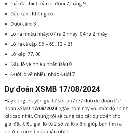
Giải đặc biệt: Đầu 2, đuôi 7, tổng 9
Đầu câm: Không có.
Đuôi câm: 3
Lô ra nhiều nháy: 07 ra 2 nháy, 04 ra 2 nháy
Lô ra cả cặp: 56 – 65, 12 – 21
Lô kép: 77, 00
Đầu lô về nhiều nhất: Đầu 0
Đuôi lô về nhiều nhất: Đuôi 7
Dự đoán XSMB
17/08/2024
Hãy cùng chuyên gia từ soicau7777.club dự đoán Dự
đoán XSMB
17/08/2024
ngày hôm nay với mức độ chính
xác cao nhất. Chúng tôi sẽ cung cấp các dự đoán cho
giải đặc biệt, giải lô tô 2 số và lô xiên, giúp bạn tìm ra
những con số may mắn nhất.