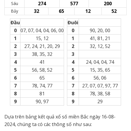
274
577
200
Sáu
32
65
12
52
Bảy
Đầu
Đuôi
0
07, 07, 04, 04, 06, 00
0
90, 20, 00
1
15, 12
1
41, 81, 21
2
27, 24, 21, 20, 29
2
32, 12, 52
3
38, 35, 32
3
4
41
4
24, 04, 04, 74
5
56, 58, 52
5
15, 35, 65
6
65
6
56, 06
7
78, 74, 77
7
27, 07, 07, 97, 77
8
81
8
78, 38, 58
9
90, 97
9
29
Dựa trên bảng kết quả xổ số miền Bắc ngày
16-08-
2024
, chúng ta có các thông số như sau: