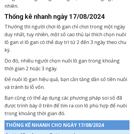
nhiên.
Thống kê nhanh ngày
17/08/2024
Thường thì người chơi lô gan chỉ chơi trong một ngày
duy nhất, tuy nhiên, một số cao thủ lại thích chọn nuôi
lô gan vì lô gan có thể duy trì từ 2 đến 3 ngày theo chu
kỳ.
Do đó, nhiều người chọn nuôi lô gan trong khoảng
thời gian 2 hoặc 3 ngày.
Để nuôi lô gan hiệu quả, bạn cần tăng dần số tiền nuôi
và tránh bị lỗ vốn.
Bạn cũng có thể áp dụng các phương pháp soi số đã
được trình bày ở trên để tìm ra con lô phù hợp để nuôi
trong khoảng thời gian đó.
THỐNG KÊ NHANH CHO NGÀY 17/08/2024