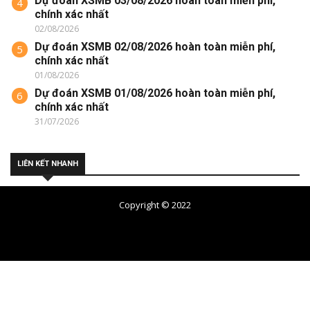
Dự đoán XSMB 03/08/2026 hoàn toàn miễn phí,
4
chính xác nhất
02/08/2026
Dự đoán XSMB 02/08/2026 hoàn toàn miễn phí,
5
chính xác nhất
01/08/2026
Dự đoán XSMB 01/08/2026 hoàn toàn miễn phí,
6
chính xác nhất
31/07/2026
LIÊN KẾT NHANH
Copyright © 2022
Soi cầu 7777 dự đoán cầu lô số đẹp nhất miền Bắc
Link
F168
chính thức bao chặn mới nhất.
SHBET
tạo dựng uy tín nhờ hệ thống nạp rút tiền an toàn,