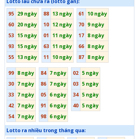
Lotto lâu chưa ra (lotto gan):
95
29 ngày
88
13 ngày
61
10 ngày
60
20 ngày
10
12 ngày
70
9 ngày
53
15 ngày
01
11 ngày
17
8 ngày
93
15 ngày
63
11 ngày
66
8 ngày
55
13 ngày
11
10 ngày
87
8 ngày
99
8 ngày
84
7 ngày
02
5 ngày
30
7 ngày
86
7 ngày
03
5 ngày
33
7 ngày
05
6 ngày
34
5 ngày
42
7 ngày
91
6 ngày
40
5 ngày
54
7 ngày
98
6 ngày
Lotto ra nhiều trong tháng qua: