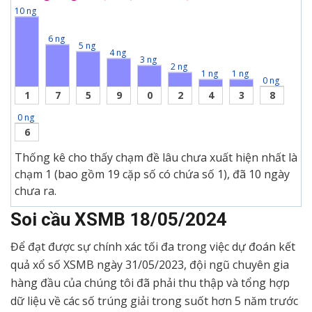
10 ng
6 ng
5 ng
4 ng
3 ng
2 ng
1 ng
1 ng
0 ng
1
7
5
9
0
2
4
3
8
0 ng
6
Thống kê cho thấy chạm đề lâu chưa xuất hiện nhất là
chạm 1 (bao gồm 19 cặp số có chứa số 1), đã 10 ngày
chưa ra.
Soi cầu XSMB
18/05/2024
Để đạt được sự chính xác tối đa trong việc dự đoán kết
quả xổ số XSMB ngày 31/05/2023, đội ngũ chuyên gia
hàng đầu của chúng tôi đã phải thu thập và tổng hợp
dữ liệu về các số trúng giải trong suốt hơn 5 năm trước