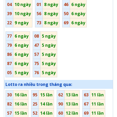
04
10 ngày
01
8 ngày
46
6 ngày
39
10 ngày
56
8 ngày
50
6 ngày
22
9 ngày
73
8 ngày
69
6 ngày
77
6 ngày
08
5 ngày
79
6 ngày
47
5 ngày
86
6 ngày
57
5 ngày
87
6 ngày
75
5 ngày
05
5 ngày
76
5 ngày
Lotto ra nhiều trong tháng qua:
30
16 lần
95
15 lần
62
13 lần
63
11 lần
82
16 lần
25
14 lần
90
13 lần
67
11 lần
57
15 lần
52
14 lần
60
12 lần
69
11 lần