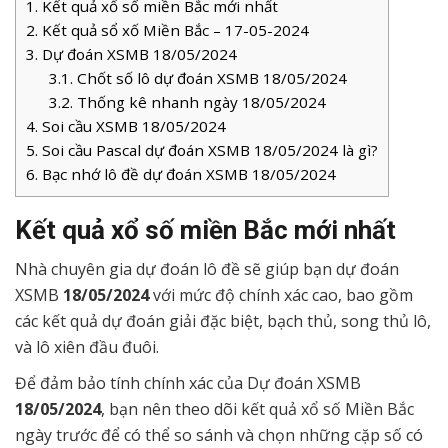
1.
Kết quả xổ số miền Bắc mới nhất
2.
Kết quả sổ xố Miền Bắc – 17-05-2024
3.
Dự đoán XSMB 18/05/2024
3.1.
Chốt số lô dự đoán XSMB 18/05/2024
3.2.
Thống kê nhanh ngày 18/05/2024
4.
Soi cầu XSMB 18/05/2024
5.
Soi cầu Pascal dự đoán XSMB 18/05/2024 là gì?
6.
Bạc nhớ lô đề dự đoán XSMB 18/05/2024
Kết quả xổ số miền Bắc mới nhất
Nhà chuyên gia dự đoán lô đề sẽ giúp bạn dự đoán
XSMB
18/05/2024
với mức độ chính xác cao, bao gồm
các kết quả dự đoán giải đặc biệt, bạch thủ, song thủ lô,
và lô xiên đầu đuôi.
Để đảm bảo tính chính xác của Dự đoán XSMB
18/05/2024
, bạn nên theo dõi kết quả xổ số Miền Bắc
ngày trước để có thể so sánh và chọn những cặp số có