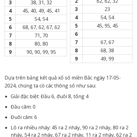
2
62, 62, 32
3
38, 31, 32
3
23
4
45, 40, 49, 45, 41
4
54, 54
5
54, 54
5
45, 95, 45
6
68, 67, 62, 67, 62
6
7
71, 70
7
67, 67
8
80, 80
8
68, 38
9
90, 90, 99, 95
9
49, 99
Dựa trên bảng kết quả xổ số miền Bắc ngày
17-05-
2024
, chúng ta có các thông số như sau:
Giải đặc biệt: Đầu 6, đuôi 8, tổng 4
Đầu câm: 0
Đuôi câm: 6
Lô ra nhiều nháy: 45 ra 2 nháy, 90 ra 2 nháy, 80 ra 2
nháy, 54 ra 2 nháy, 67 ra 2 nháy, 11 ra 2 nháy, 62 ra 2