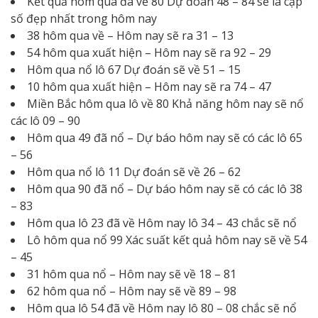
Kết quả hôm qua đã về 80 Dự đoán 48 – 84 sẽ là cặp
số đẹp nhất trong hôm nay
38 hôm qua về – Hôm nay sẽ ra 31 – 13
54 hôm qua xuất hiện – Hôm nay sẽ ra 92 – 29
Hôm qua nổ lô 67 Dự đoán sẽ về 51 – 15
10 hôm qua xuất hiện – Hôm nay sẽ ra 74 – 47
Miền Bắc hôm qua lô về 80 Khả năng hôm nay sẽ nổ
các lô 09 – 90
Hôm qua 49 đã nổ – Dự báo hôm nay sẽ có các lô 65
– 56
Hôm qua nổ lô 11 Dự đoán sẽ về 26 – 62
Hôm qua 90 đã nổ – Dự báo hôm nay sẽ có các lô 38
– 83
Hôm qua lô 23 đã về Hôm nay lô 34 – 43 chắc sẽ nổ
Lô hôm qua nổ 99 Xác suất kết quả hôm nay sẽ về 54
– 45
31 hôm qua nổ – Hôm nay sẽ về 18 – 81
62 hôm qua nổ – Hôm nay sẽ về 89 – 98
Hôm qua lô 54 đã về Hôm nay lô 80 – 08 chắc sẽ nổ