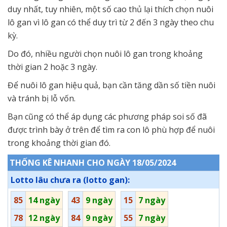
duy nhất, tuy nhiên, một số cao thủ lại thích chọn nuôi
lô gan vì lô gan có thể duy trì từ 2 đến 3 ngày theo chu
kỳ.
Do đó, nhiều người chọn nuôi lô gan trong khoảng
thời gian 2 hoặc 3 ngày.
Để nuôi lô gan hiệu quả, bạn cần tăng dần số tiền nuôi
và tránh bị lỗ vốn.
Bạn cũng có thể áp dụng các phương pháp soi số đã
được trình bày ở trên để tìm ra con lô phù hợp để nuôi
trong khoảng thời gian đó.
THỐNG KÊ NHANH CHO NGÀY 18/05/2024
Lotto lâu chưa ra (lotto gan):
85
14 ngày
43
9 ngày
15
7 ngày
78
12 ngày
84
9 ngày
55
7 ngày