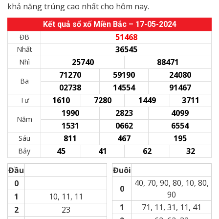
khả năng trúng cao nhất cho hôm nay.
Kết quả sổ xố Miền Bắc – 17-05-2024
51468
ĐB
36545
Nhất
25740
88471
Nhì
71270
59190
24080
Ba
02738
14554
91467
1610
7280
1449
3711
Tư
1990
2823
4099
Năm
1531
0662
6554
811
467
195
Sáu
45
41
62
32
Bảy
Đầu
Đuôi
40, 70, 90, 80, 10, 80,
0
0
90
1
10, 11, 11
1
71, 11, 31, 11, 41
2
23