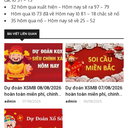
các lô 51 – 15
32 hôm qua xuất hiện – Hôm nay sẽ ra 97 – 79
Hôm qua lô 73 đã về Hôm nay lô 81 – 18 chắc sẽ nổ
35 hôm qua nổ – Hôm nay sẽ về 25 – 52
BÀI VIẾT LIÊN QUAN
Dự đoán XSMB 08/08/2026
Dự đoán XSMB 07/08/2026
hoàn toàn miễn phí, chính
hoàn toàn miễn phí, chính
xác nhất
xác nhất
admin
07/08/2026
admin
06/08/2026