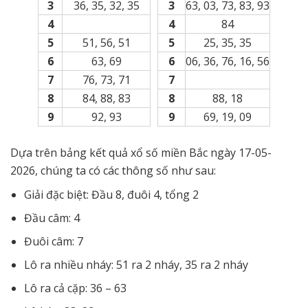
3
36, 35, 32, 35
3
63, 03, 73, 83, 93
4
4
84
5
51, 56, 51
5
25, 35, 35
6
63, 69
6
06, 36, 76, 16, 56
7
76, 73, 71
7
8
84, 88, 83
8
88, 18
9
92, 93
9
69, 19, 09
Dựa trên bảng kết quả xổ số miền Bắc ngày
17-05-
2026
, chúng ta có các thông số như sau:
Giải đặc biệt: Đầu 8, đuôi 4, tổng 2
Đầu câm: 4
Đuôi câm: 7
Lô ra nhiều nháy: 51 ra 2 nháy, 35 ra 2 nháy
Lô ra cả cặp: 36 – 63