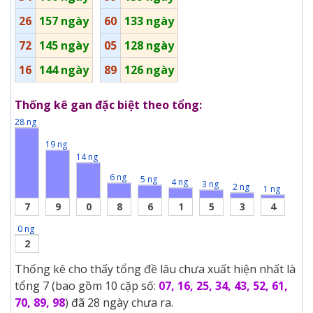
26
157 ngày
60
133 ngày
72
145 ngày
05
128 ngày
16
144 ngày
89
126 ngày
Thống kê gan đặc biệt theo tổng:
28 ng
19 ng
14 ng
6 ng
5 ng
4 ng
3 ng
2 ng
1 ng
7
9
0
8
6
1
5
3
4
0 ng
2
Thống kê cho thấy tổng đề lâu chưa xuất hiện nhất là
tổng 7 (bao gồm 10 cặp số:
07, 16, 25, 34, 43, 52, 61,
70, 89, 98
) đã 28 ngày chưa ra.