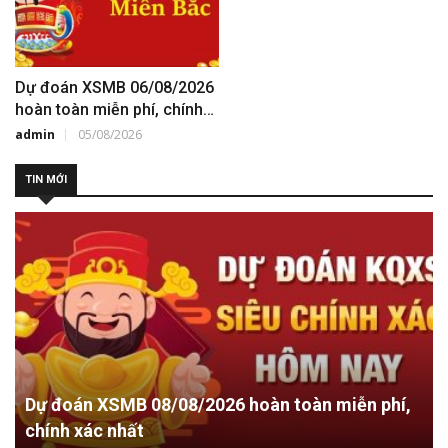
Dự đoán XSMB 06/08/2026
hoàn toàn miễn phí, chính
xác nhất
admin
05/08/2026
TIN MỚI
Dự đoán XSMB 08/08/2026 hoàn toàn miễn phí,
chính xác nhất