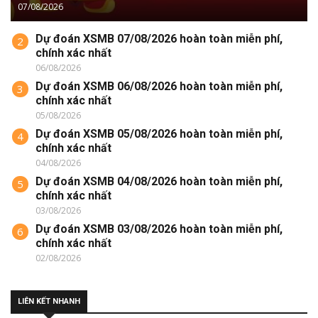
07/08/2026
Dự đoán XSMB 07/08/2026 hoàn toàn miễn phí,
2
chính xác nhất
06/08/2026
Dự đoán XSMB 06/08/2026 hoàn toàn miễn phí,
3
chính xác nhất
05/08/2026
Dự đoán XSMB 05/08/2026 hoàn toàn miễn phí,
4
chính xác nhất
04/08/2026
Dự đoán XSMB 04/08/2026 hoàn toàn miễn phí,
5
chính xác nhất
03/08/2026
Dự đoán XSMB 03/08/2026 hoàn toàn miễn phí,
6
chính xác nhất
02/08/2026
LIÊN KẾT NHANH