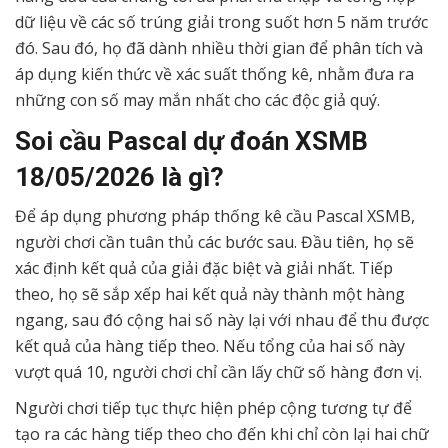
dữ liệu về các số trúng giải trong suốt hơn 5 năm trước
đó. Sau đó, họ đã dành nhiều thời gian để phân tích và
áp dụng kiến thức về xác suất thống kê, nhằm đưa ra
những con số may mắn nhất cho các độc giả quý.
Soi cầu Pascal dự đoán XSMB
18/05/2026
là gì?
Để áp dụng phương pháp thống kê cầu Pascal XSMB,
người chơi cần tuân thủ các bước sau. Đầu tiên, họ sẽ
xác định kết quả của giải đặc biệt và giải nhất. Tiếp
theo, họ sẽ sắp xếp hai kết quả này thành một hàng
ngang, sau đó cộng hai số này lại với nhau để thu được
kết quả của hàng tiếp theo. Nếu tổng của hai số này
vượt quá 10, người chơi chỉ cần lấy chữ số hàng đơn vị.
Người chơi tiếp tục thực hiện phép cộng tương tự để
tạo ra các hàng tiếp theo cho đến khi chỉ còn lại hai chữ