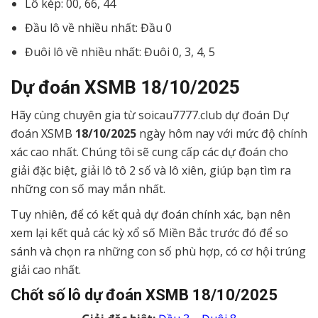
Lô kép: 00, 66, 44
Đầu lô về nhiều nhất: Đầu 0
Đuôi lô về nhiều nhất: Đuôi 0, 3, 4, 5
Dự đoán XSMB
18/10/2025
Hãy cùng chuyên gia từ soicau7777.club dự đoán Dự
đoán XSMB
18/10/2025
ngày hôm nay với mức độ chính
xác cao nhất. Chúng tôi sẽ cung cấp các dự đoán cho
giải đặc biệt, giải lô tô 2 số và lô xiên, giúp bạn tìm ra
những con số may mắn nhất.
Tuy nhiên, để có kết quả dự đoán chính xác, bạn nên
xem lại kết quả các kỳ xổ số Miền Bắc trước đó để so
sánh và chọn ra những con số phù hợp, có cơ hội trúng
giải cao nhất.
Chốt số lô dự đoán XSMB
18/10/2025