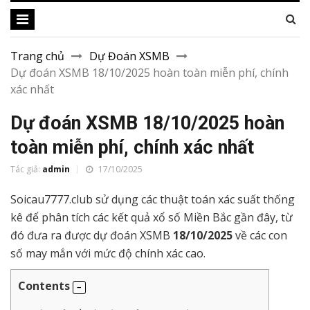
Trang chủ
Dự Đoán XSMB
Dự đoán XSMB 18/10/2025 hoàn toàn miễn phí, chính
xác nhất
Dự đoán XSMB 18/10/2025 hoàn
toàn miễn phí, chính xác nhất
Tác giả:
admin
17/10/2025
Soicau7777.club sử dụng các thuật toán xác suất thống
kê để phân tích các kết quả xổ số Miền Bắc gần đây, từ
đó đưa ra được dự đoán XSMB
18/10/2025
về các con
số may mắn với mức độ chính xác cao.
Contents