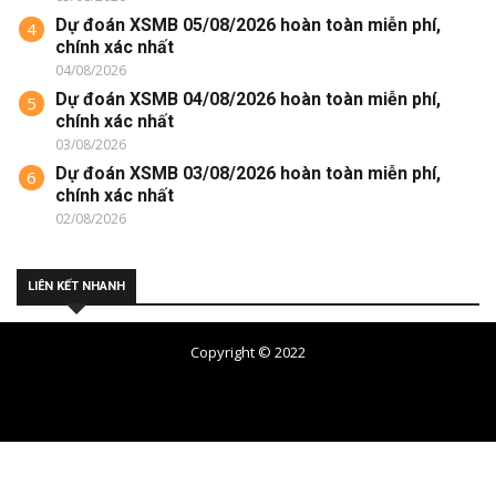
Dự đoán XSMB 05/08/2026 hoàn toàn miễn phí,
4
chính xác nhất
04/08/2026
Dự đoán XSMB 04/08/2026 hoàn toàn miễn phí,
5
chính xác nhất
03/08/2026
Dự đoán XSMB 03/08/2026 hoàn toàn miễn phí,
6
chính xác nhất
02/08/2026
LIÊN KẾT NHANH
Copyright © 2022
Soi cầu 7777 dự đoán cầu lô số đẹp nhất miền Bắc
Link
F168
chính thức bao chặn mới nhất.