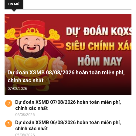
TIN MỚI
Dự đoán XSMB 08/08/2026 hoàn toàn miễn phí,
chính xác nhất
07/08/2026
Dự đoán XSMB 07/08/2026 hoàn toàn miễn phí,
2
chính xác nhất
06/08/2026
Dự đoán XSMB 06/08/2026 hoàn toàn miễn phí,
3
chính xác nhất
05/08/2026