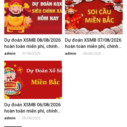
Dự đoán XSMB 08/08/2026
Dự đoán XSMB 07/08/2026
hoàn toàn miễn phí, chính
hoàn toàn miễn phí, chính
xác nhất
xác nhất
admin
07/08/2026
admin
06/08/2026
Dự đoán XSMB 06/08/2026
hoàn toàn miễn phí, chính
xác nhất
admin
05/08/2026