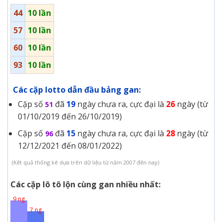
44
10 lần
57
10 lần
60
10 lần
93
10 lần
Các cặp lotto dẫn đầu bảng gan:
Cặp số
đã
19
ngày chưa ra, cực đại là
26
ngày (từ
51
01/10/2019 đến 26/10/2019)
Cặp số
đã
15
ngày chưa ra, cực đại là
28
ngày (từ
96
12/12/2021 đến 08/01/2022)
(Kết quả thống kê dựa trên dữ liệu từ năm 2007 đến nay)
Các cặp lô tô lộn cùng gan nhiều nhất:
9 ng
7 ng