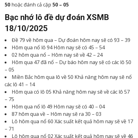
50
hoặc đánh cả cặp
50 – 05
Bạc nhớ lô đề dự đoán XSMB
18/10/2025
Đề 79 về hôm qua – Dự đoán hôm nay sẽ có 93 – 39
Hôm qua nổ lô 94 Hôm nay sẽ có 45 – 54
02 hôm qua nổ – Hôm nay sẽ về 42 – 24
Hôm qua 47 đã nổ – Dự báo hôm nay sẽ có các lô 50
– 05
Miền Bắc hôm qua lô về 50 Khả năng hôm nay sẽ nổ
các lô 41 – 14
Hôm qua có lô 05 Khả năng hôm nay sẽ về các lô 57
– 75
Hôm qua nổ lô 49 Hôm nay sẽ có 40 – 04
87 hôm qua về – Hôm nay sẽ ra 30 – 03
Lô hôm qua nổ 60 Xác suất kết quả hôm nay sẽ về 17
– 71
Lô hôm qua nổ 02 Xác suất kết quả hôm nay sẽ về 46