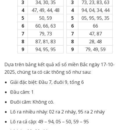
3
34, 30, 35
3
73, 23, 83, 63
4
47, 49, 44, 48
4
94, 04, 34, 44
5
50, 59
5
05, 95, 95, 35
6
60, 66, 63
6
66
7
79, 73
7
47, 87
8
87, 81, 83
8
28, 48
9
94, 95, 95
9
79, 49, 59
Dựa trên bảng kết quả xổ số miền Bắc ngày
17-10-
2025
, chúng ta có các thông số như sau:
Giải đặc biệt: Đầu 7, đuôi 9, tổng 6
Đầu câm: 1
Đuôi câm: Không có.
Lô ra nhiều nháy: 02 ra 2 nháy, 95 ra 2 nháy
Lô ra cả cặp: 49 – 94, 05 – 50, 59 – 95