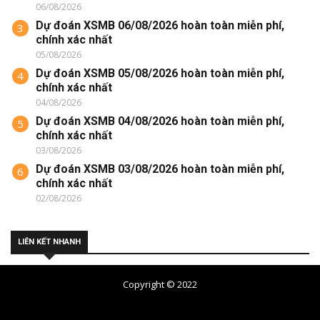
06/08/2026
Dự đoán XSMB 06/08/2026 hoàn toàn miễn phí,
3
chính xác nhất
05/08/2026
Dự đoán XSMB 05/08/2026 hoàn toàn miễn phí,
4
chính xác nhất
04/08/2026
Dự đoán XSMB 04/08/2026 hoàn toàn miễn phí,
5
chính xác nhất
03/08/2026
Dự đoán XSMB 03/08/2026 hoàn toàn miễn phí,
6
chính xác nhất
02/08/2026
LIÊN KẾT NHANH
Copyright © 2022
Soi cầu 7777 dự đoán cầu lô số đẹp nhất miền Bắc