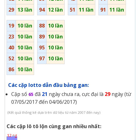
29
13 lần
94
12 lần
51
11 lần
91
11 lần
19
10 lần
88
10 lần
23
10 lần
89
10 lần
40
10 lần
95
10 lần
52
10 lần
97
10 lần
86
10 lần
Các cặp lotto dẫn đầu bảng gan:
Cặp số
đã
21
ngày chưa ra, cực đại là
29
ngày (từ
65
07/05/2017 đến 04/06/2017)
(Kết quả thống kê dựa trên dữ liệu từ năm 2007 đến nay)
Các cặp lô tô lộn cùng gan nhiều nhất:
12 ng