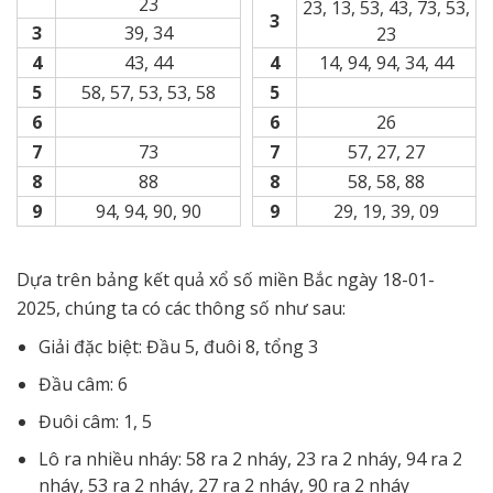
23
23, 13, 53, 43, 73, 53,
3
3
39, 34
23
4
43, 44
4
14, 94, 94, 34, 44
5
58, 57, 53, 53, 58
5
6
6
26
7
73
7
57, 27, 27
8
88
8
58, 58, 88
9
94, 94, 90, 90
9
29, 19, 39, 09
Dựa trên bảng kết quả xổ số miền Bắc ngày
18-01-
2025
, chúng ta có các thông số như sau:
Giải đặc biệt: Đầu 5, đuôi 8, tổng 3
Đầu câm: 6
Đuôi câm: 1, 5
Lô ra nhiều nháy: 58 ra 2 nháy, 23 ra 2 nháy, 94 ra 2
nháy, 53 ra 2 nháy, 27 ra 2 nháy, 90 ra 2 nháy