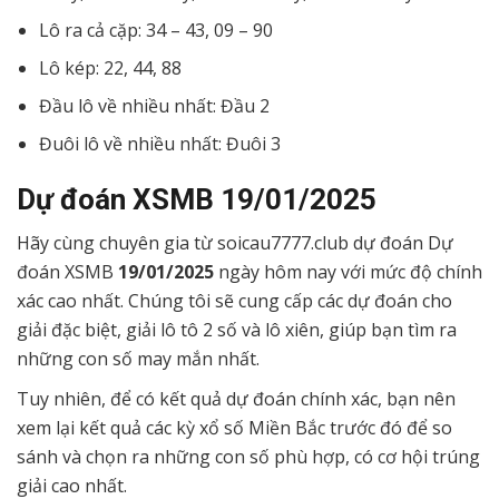
Lô ra cả cặp: 34 – 43, 09 – 90
Lô kép: 22, 44, 88
Đầu lô về nhiều nhất: Đầu 2
Đuôi lô về nhiều nhất: Đuôi 3
Dự đoán XSMB
19/01/2025
Hãy cùng chuyên gia từ soicau7777.club dự đoán Dự
đoán XSMB
19/01/2025
ngày hôm nay với mức độ chính
xác cao nhất. Chúng tôi sẽ cung cấp các dự đoán cho
giải đặc biệt, giải lô tô 2 số và lô xiên, giúp bạn tìm ra
những con số may mắn nhất.
Tuy nhiên, để có kết quả dự đoán chính xác, bạn nên
xem lại kết quả các kỳ xổ số Miền Bắc trước đó để so
sánh và chọn ra những con số phù hợp, có cơ hội trúng
giải cao nhất.