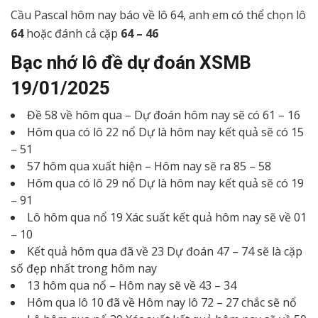
Cầu Pascal hôm nay báo về lô 64, anh em có thể chọn lô
64
hoặc đánh cả cặp
64 – 46
Bạc nhớ lô đề dự đoán XSMB
19/01/2025
Đề 58 về hôm qua – Dự đoán hôm nay sẽ có 61 – 16
Hôm qua có lô 22 nổ Dự là hôm nay kết quả sẽ có 15
– 51
57 hôm qua xuất hiện – Hôm nay sẽ ra 85 – 58
Hôm qua có lô 29 nổ Dự là hôm nay kết quả sẽ có 19
– 91
Lô hôm qua nổ 19 Xác suất kết quả hôm nay sẽ về 01
– 10
Kết quả hôm qua đã về 23 Dự đoán 47 – 74 sẽ là cặp
số đẹp nhất trong hôm nay
13 hôm qua nổ – Hôm nay sẽ về 43 – 34
Hôm qua lô 10 đã về Hôm nay lô 72 – 27 chắc sẽ nổ