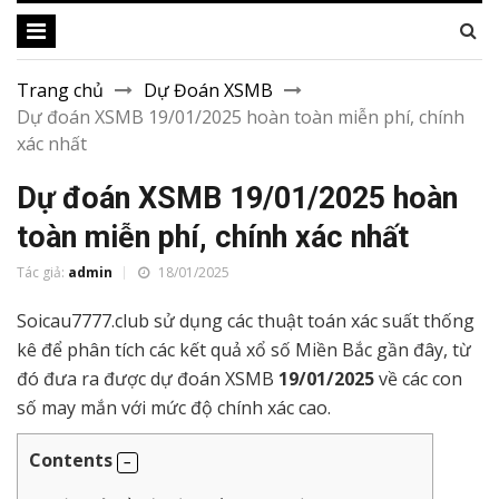
Trang chủ
Dự Đoán XSMB
Dự đoán XSMB 19/01/2025 hoàn toàn miễn phí, chính
xác nhất
Dự đoán XSMB 19/01/2025 hoàn
toàn miễn phí, chính xác nhất
Tác giả:
admin
18/01/2025
Soicau7777.club sử dụng các thuật toán xác suất thống
kê để phân tích các kết quả xổ số Miền Bắc gần đây, từ
đó đưa ra được dự đoán XSMB
19/01/2025
về các con
số may mắn với mức độ chính xác cao.
Contents