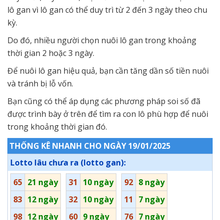
lô gan vì lô gan có thể duy trì từ 2 đến 3 ngày theo chu
kỳ.
Do đó, nhiều người chọn nuôi lô gan trong khoảng
thời gian 2 hoặc 3 ngày.
Để nuôi lô gan hiệu quả, bạn cần tăng dần số tiền nuôi
và tránh bị lỗ vốn.
Bạn cũng có thể áp dụng các phương pháp soi số đã
được trình bày ở trên để tìm ra con lô phù hợp để nuôi
trong khoảng thời gian đó.
THỐNG KÊ NHANH CHO NGÀY 19/01/2025
Lotto lâu chưa ra (lotto gan):
65
21 ngày
31
10 ngày
92
8 ngày
83
12 ngày
32
10 ngày
11
7 ngày
98
12 ngày
60
9 ngày
76
7 ngày