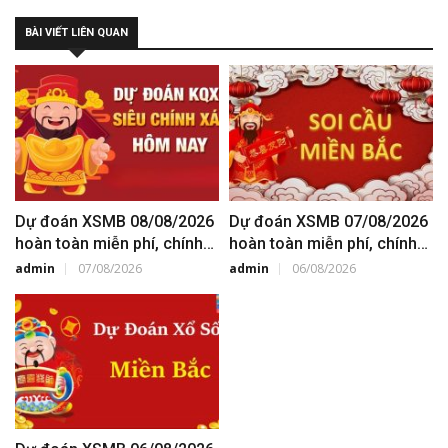
BÀI VIẾT LIÊN QUAN
Dự đoán XSMB 08/08/2026
Dự đoán XSMB 07/08/2026
hoàn toàn miễn phí, chính
hoàn toàn miễn phí, chính
xác nhất
xác nhất
admin
07/08/2026
admin
06/08/2026