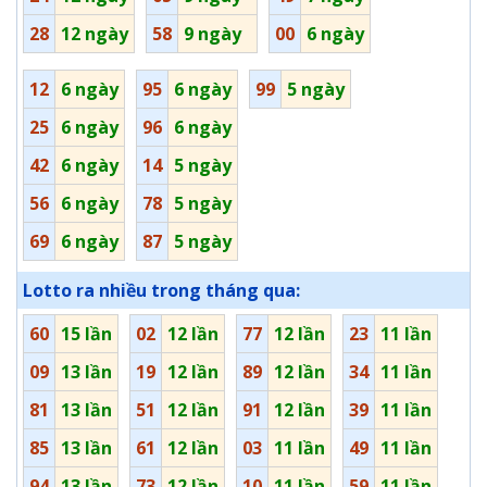
28
12 ngày
58
9 ngày
00
6 ngày
12
6 ngày
95
6 ngày
99
5 ngày
25
6 ngày
96
6 ngày
42
6 ngày
14
5 ngày
56
6 ngày
78
5 ngày
69
6 ngày
87
5 ngày
Lotto ra nhiều trong tháng qua:
60
15 lần
02
12 lần
77
12 lần
23
11 lần
09
13 lần
19
12 lần
89
12 lần
34
11 lần
81
13 lần
51
12 lần
91
12 lần
39
11 lần
85
13 lần
61
12 lần
03
11 lần
49
11 lần
94
13 lần
73
12 lần
10
11 lần
59
11 lần