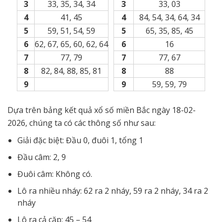
3
33, 35, 34, 34
3
33, 03
4
41, 45
4
84, 54, 34, 64, 34
5
59, 51, 54, 59
5
65, 35, 85, 45
6
62, 67, 65, 60, 62, 64
6
16
7
77, 79
7
77, 67
8
82, 84, 88, 85, 81
8
88
9
9
59, 59, 79
Dựa trên bảng kết quả xổ số miền Bắc ngày
18-02-
2026
, chúng ta có các thông số như sau:
Giải đặc biệt: Đầu 0, đuôi 1, tổng 1
Đầu câm: 2, 9
Đuôi câm: Không có.
Lô ra nhiều nháy: 62 ra 2 nháy, 59 ra 2 nháy, 34 ra 2
nháy
Lô ra cả cặp: 45 – 54