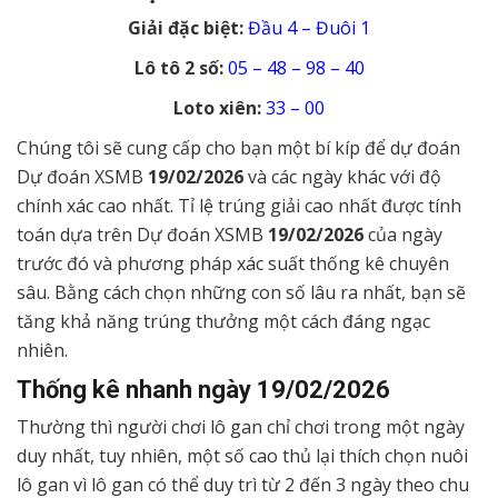
Giải đặc biệt:
Đầu 4 – Đuôi 1
Lô tô 2 số:
05 – 48 – 98 – 40
Loto xiên:
33 – 00
Chúng tôi sẽ cung cấp cho bạn một bí kíp để dự đoán
Dự đoán XSMB
19/02/2026
và các ngày khác với độ
chính xác cao nhất. Tỉ lệ trúng giải cao nhất được tính
toán dựa trên Dự đoán XSMB
19/02/2026
của ngày
trước đó và phương pháp xác suất thống kê chuyên
sâu. Bằng cách chọn những con số lâu ra nhất, bạn sẽ
tăng khả năng trúng thưởng một cách đáng ngạc
nhiên.
Thống kê nhanh ngày
19/02/2026
Thường thì người chơi lô gan chỉ chơi trong một ngày
duy nhất, tuy nhiên, một số cao thủ lại thích chọn nuôi
lô gan vì lô gan có thể duy trì từ 2 đến 3 ngày theo chu