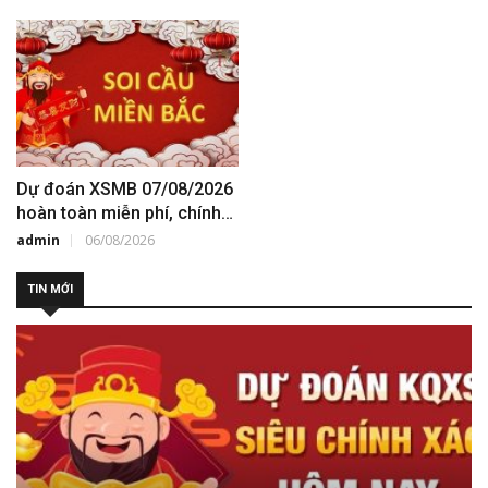
Dự đoán XSMB 07/08/2026
hoàn toàn miễn phí, chính
xác nhất
admin
06/08/2026
TIN MỚI