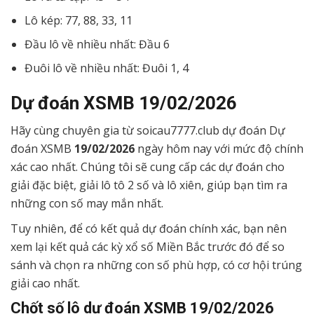
Lô kép: 77, 88, 33, 11
Đầu lô về nhiều nhất: Đầu 6
Đuôi lô về nhiều nhất: Đuôi 1, 4
Dự đoán XSMB
19/02/2026
Hãy cùng chuyên gia từ soicau7777.club dự đoán Dự
đoán XSMB
19/02/2026
ngày hôm nay với mức độ chính
xác cao nhất. Chúng tôi sẽ cung cấp các dự đoán cho
giải đặc biệt, giải lô tô 2 số và lô xiên, giúp bạn tìm ra
những con số may mắn nhất.
Tuy nhiên, để có kết quả dự đoán chính xác, bạn nên
xem lại kết quả các kỳ xổ số Miền Bắc trước đó để so
sánh và chọn ra những con số phù hợp, có cơ hội trúng
giải cao nhất.
Chốt số lô dự đoán XSMB
19/02/2026