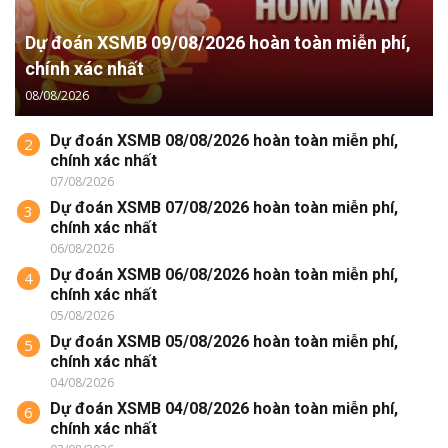
Dự đoán XSMB 09/08/2026 hoàn toàn miễn phí,
chính xác nhất
08/08/2026
Dự đoán XSMB 08/08/2026 hoàn toàn miễn phí,
2
chính xác nhất
07/08/2026
Dự đoán XSMB 07/08/2026 hoàn toàn miễn phí,
3
chính xác nhất
06/08/2026
Dự đoán XSMB 06/08/2026 hoàn toàn miễn phí,
4
chính xác nhất
05/08/2026
Dự đoán XSMB 05/08/2026 hoàn toàn miễn phí,
5
chính xác nhất
04/08/2026
Dự đoán XSMB 04/08/2026 hoàn toàn miễn phí,
6
chính xác nhất