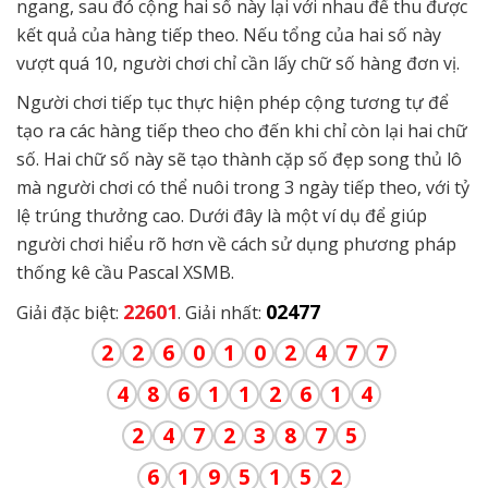
ngang, sau đó cộng hai số này lại với nhau để thu được
kết quả của hàng tiếp theo. Nếu tổng của hai số này
vượt quá 10, người chơi chỉ cần lấy chữ số hàng đơn vị.
Người chơi tiếp tục thực hiện phép cộng tương tự để
tạo ra các hàng tiếp theo cho đến khi chỉ còn lại hai chữ
số. Hai chữ số này sẽ tạo thành cặp số đẹp song thủ lô
mà người chơi có thể nuôi trong 3 ngày tiếp theo, với tỷ
lệ trúng thưởng cao. Dưới đây là một ví dụ để giúp
người chơi hiểu rõ hơn về cách sử dụng phương pháp
thống kê cầu Pascal XSMB.
22601
02477
Giải đặc biệt:
. Giải nhất:
2
2
6
0
1
0
2
4
7
7
4
8
6
1
1
2
6
1
4
2
4
7
2
3
8
7
5
6
1
9
5
1
5
2