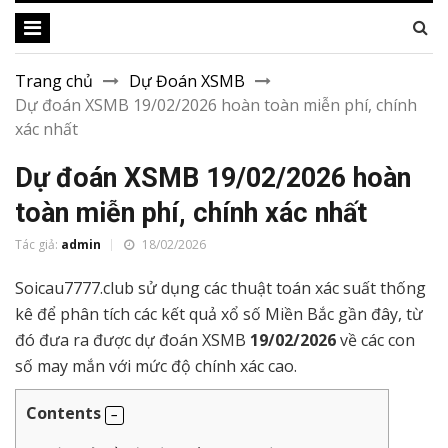
Trang chủ
Dự Đoán XSMB
Dự đoán XSMB 19/02/2026 hoàn toàn miễn phí, chính
xác nhất
Dự đoán XSMB 19/02/2026 hoàn
toàn miễn phí, chính xác nhất
Tác giả:
admin
18/02/2026
Soicau7777.club sử dụng các thuật toán xác suất thống
kê để phân tích các kết quả xổ số Miền Bắc gần đây, từ
đó đưa ra được dự đoán XSMB
19/02/2026
về các con
số may mắn với mức độ chính xác cao.
Contents