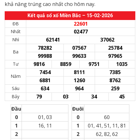
khả năng trúng cao nhất cho hôm nay.
Kết quả sổ xố Miền Bắc – 15-02-2026
22601
ĐB
02477
Nhất
62141
37062
Nhì
78282
07567
25784
Ba
99988
99633
97965
9816
8859
9751
1035
Tư
7454
8111
7385
Năm
6881
1260
8762
634
964
259
Sáu
79
03
34
45
Bảy
Đầu
Đuôi
0
01, 03
0
60
1
16, 11
1
01, 41, 51, 11, 81
2
2
62, 82, 62