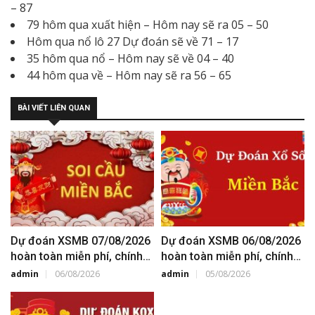
– 87
79 hôm qua xuất hiện – Hôm nay sẽ ra 05 – 50
Hôm qua nổ lô 27 Dự đoán sẽ về 71 – 17
35 hôm qua nổ – Hôm nay sẽ về 04 – 40
44 hôm qua về – Hôm nay sẽ ra 56 – 65
BÀI VIẾT LIÊN QUAN
Dự đoán XSMB 07/08/2026
Dự đoán XSMB 06/08/2026
hoàn toàn miễn phí, chính
hoàn toàn miễn phí, chính
xác nhất
xác nhất
admin
06/08/2026
admin
05/08/2026