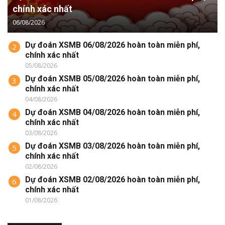
chính xác nhất
06/08/2026
Dự đoán XSMB 06/08/2026 hoàn toàn miễn phí,
2
chính xác nhất
05/08/2026
Dự đoán XSMB 05/08/2026 hoàn toàn miễn phí,
3
chính xác nhất
04/08/2026
Dự đoán XSMB 04/08/2026 hoàn toàn miễn phí,
4
chính xác nhất
03/08/2026
Dự đoán XSMB 03/08/2026 hoàn toàn miễn phí,
5
chính xác nhất
02/08/2026
Dự đoán XSMB 02/08/2026 hoàn toàn miễn phí,
6
chính xác nhất
01/08/2026