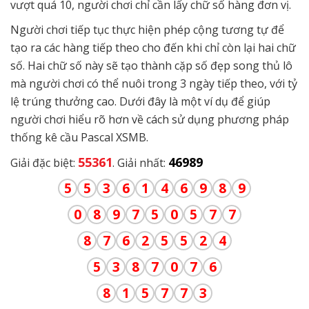
vượt quá 10, người chơi chỉ cần lấy chữ số hàng đơn vị.
Người chơi tiếp tục thực hiện phép cộng tương tự để
tạo ra các hàng tiếp theo cho đến khi chỉ còn lại hai chữ
số. Hai chữ số này sẽ tạo thành cặp số đẹp song thủ lô
mà người chơi có thể nuôi trong 3 ngày tiếp theo, với tỷ
lệ trúng thưởng cao. Dưới đây là một ví dụ để giúp
người chơi hiểu rõ hơn về cách sử dụng phương pháp
thống kê cầu Pascal XSMB.
55361
46989
Giải đặc biệt:
. Giải nhất:
5
5
3
6
1
4
6
9
8
9
0
8
9
7
5
0
5
7
7
8
7
6
2
5
5
2
4
5
3
8
7
0
7
6
8
1
5
7
7
3