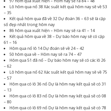
97 hôm qua xuất hiện – Hôm nay sẽ ra 84 – 48
Lô hôm qua nổ 38 Xác suất kết quả hôm nay sẽ về 53
– 35
Kết quả hôm qua đã về 32 Dự đoán 36 – 63 sẽ là cặp
số đẹp nhất trong hôm nay
86 hôm qua xuất hiện – Hôm nay sẽ ra 41 – 14
Kết quả hôm qua về 38 – Dự báo hôm nay sẽ có cặp
61 – 16
Hôm qua nổ lô 14 Dự đoán sẽ về 24 – 42
50 hôm qua về – Hôm nay sẽ ra 74 – 47
Hôm qua 51 đã nổ – Dự báo hôm nay sẽ có các lô 26
– 62
Lô hôm qua nổ 62 Xác suất kết quả hôm nay sẽ về 75
– 57
Hôm qua có lô 36 nổ Dự là hôm nay kết quả sẽ có 31
– 13
Hôm qua có lô 83 nổ Dự là hôm nay kết quả sẽ có 08
– 80
Hôm qua có lô 69 nổ Dự là hôm nay kết quả sẽ có 78