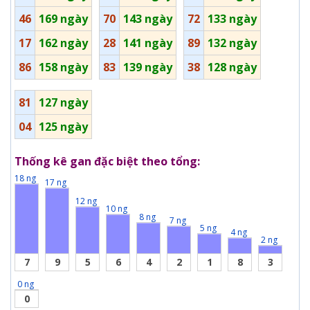
46
169 ngày
70
143 ngày
72
133 ngày
17
162 ngày
28
141 ngày
89
132 ngày
86
158 ngày
83
139 ngày
38
128 ngày
81
127 ngày
04
125 ngày
Thống kê gan đặc biệt theo tổng:
18 ng
17 ng
12 ng
10 ng
8 ng
7 ng
5 ng
4 ng
2 ng
7
9
5
6
4
2
1
8
3
0 ng
0