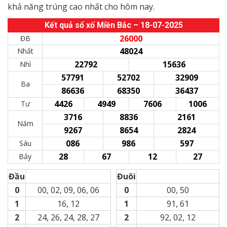
khả năng trúng cao nhất cho hôm nay.
Kết quả sổ xố Miền Bắc – 18-07-2025
26000
ĐB
48024
Nhất
22792
15636
Nhì
57791
52702
32909
Ba
86636
68350
36437
4426
4949
7606
1006
Tư
3716
8836
2161
Năm
9267
8654
2824
086
986
597
Sáu
28
67
12
27
Bảy
Đầu
Đuôi
0
00, 02, 09, 06, 06
0
00, 50
1
16, 12
1
91, 61
2
24, 26, 24, 28, 27
2
92, 02, 12