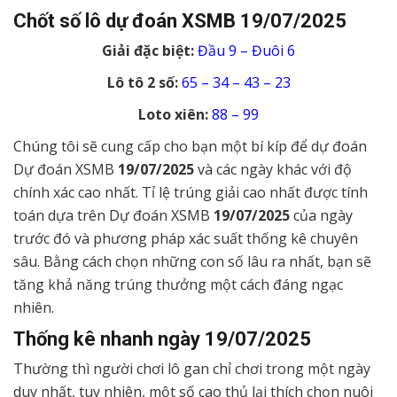
Chốt số lô dự đoán XSMB
19/07/2025
Giải đặc biệt:
Đầu 9 – Đuôi 6
Lô tô 2 số:
65 – 34 – 43 – 23
Loto xiên:
88 – 99
Chúng tôi sẽ cung cấp cho bạn một bí kíp để dự đoán
Dự đoán XSMB
19/07/2025
và các ngày khác với độ
chính xác cao nhất. Tỉ lệ trúng giải cao nhất được tính
toán dựa trên Dự đoán XSMB
19/07/2025
của ngày
trước đó và phương pháp xác suất thống kê chuyên
sâu. Bằng cách chọn những con số lâu ra nhất, bạn sẽ
tăng khả năng trúng thưởng một cách đáng ngạc
nhiên.
Thống kê nhanh ngày
19/07/2025
Thường thì người chơi lô gan chỉ chơi trong một ngày
duy nhất, tuy nhiên, một số cao thủ lại thích chọn nuôi