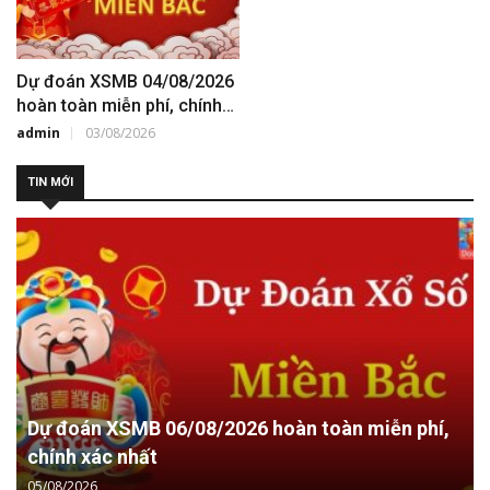
Dự đoán XSMB 04/08/2026
hoàn toàn miễn phí, chính
xác nhất
admin
03/08/2026
TIN MỚI
Dự đoán XSMB 06/08/2026 hoàn toàn miễn phí,
chính xác nhất
05/08/2026