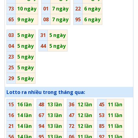
73
10 ngày
01
7 ngày
22
6 ngày
65
9 ngày
08
7 ngày
95
6 ngày
03
5 ngày
31
5 ngày
04
5 ngày
44
5 ngày
23
5 ngày
25
5 ngày
29
5 ngày
Lotto ra nhiều trong tháng qua:
15
16 lần
48
13 lần
36
12 lần
45
11 lần
16
14 lần
67
13 lần
47
12 lần
53
11 lần
21
14 lần
94
13 lần
72
12 lần
85
11 lần
56
14 lần
95
13 lần
06
11 lần
92
11 lần