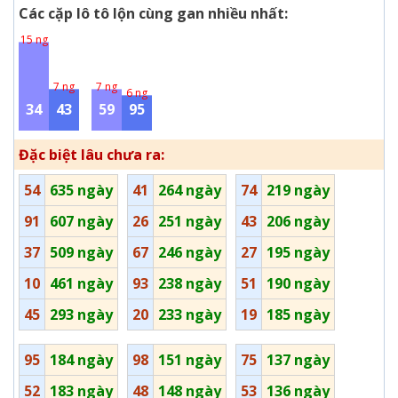
Các cặp lô tô lộn cùng gan nhiều nhất:
15 ng
7 ng
7 ng
6 ng
34
43
59
95
Đặc biệt lâu chưa ra:
54
635 ngày
41
264 ngày
74
219 ngày
91
607 ngày
26
251 ngày
43
206 ngày
37
509 ngày
67
246 ngày
27
195 ngày
10
461 ngày
93
238 ngày
51
190 ngày
45
293 ngày
20
233 ngày
19
185 ngày
95
184 ngày
98
151 ngày
75
137 ngày
52
183 ngày
48
148 ngày
53
136 ngày