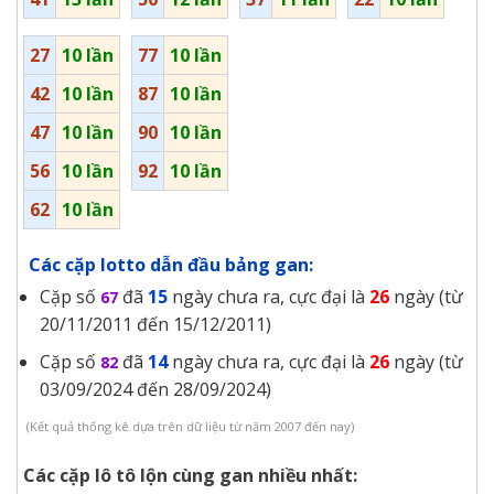
27
10 lần
77
10 lần
42
10 lần
87
10 lần
47
10 lần
90
10 lần
56
10 lần
92
10 lần
62
10 lần
Các cặp lotto dẫn đầu bảng gan:
Cặp số
đã
15
ngày chưa ra, cực đại là
26
ngày (từ
67
20/11/2011 đến 15/12/2011)
Cặp số
đã
14
ngày chưa ra, cực đại là
26
ngày (từ
82
03/09/2024 đến 28/09/2024)
(Kết quả thống kê dựa trên dữ liệu từ năm 2007 đến nay)
Các cặp lô tô lộn cùng gan nhiều nhất: