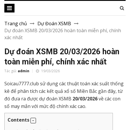
Trang chủ
Dự Đoán XSMB
Dự đoán XSMB 20/03/2026 hoàn toàn miễn phí, chính
xác nhất
Dự đoán XSMB 20/03/2026 hoàn
toàn miễn phí, chính xác nhất
Tác giả:
admin
19/03/2026
Soicau7777.club sử dụng các thuật toán xác suất thống
kê để phân tích các kết quả xổ số Miền Bắc gần đây, từ
đó đưa ra được dự đoán XSMB
20/03/2026
về các con
số may mắn với mức độ chính xác cao.
Contents