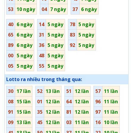
53
10 ngày
04
7 ngày
37
6 ngày
40
6 ngày
14
5 ngày
78
5 ngày
65
6 ngày
31
5 ngày
83
5 ngày
89
6 ngày
36
5 ngày
92
5 ngày
00
5 ngày
48
5 ngày
05
5 ngày
55
5 ngày
Lotto ra nhiều trong tháng qua:
30
17 lần
52
13 lần
51
12 lần
57
11 lần
08
15 lần
01
12 lần
64
12 lần
96
11 lần
91
15 lần
35
12 lần
81
12 lần
97
11 lần
09
13 lần
45
12 lần
03
11 lần
16
10 lần
41
13 lần
50
12 lần
37
11 lần
22
10 lần