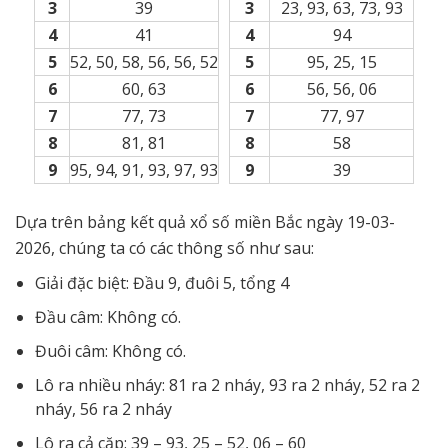
3
39
3
23, 93, 63, 73, 93
4
41
4
94
5
52, 50, 58, 56, 56, 52
5
95, 25, 15
6
60, 63
6
56, 56, 06
7
77, 73
7
77, 97
8
81, 81
8
58
9
95, 94, 91, 93, 97, 93
9
39
Dựa trên bảng kết quả xổ số miền Bắc ngày
19-03-
2026
, chúng ta có các thông số như sau:
Giải đặc biệt: Đầu 9, đuôi 5, tổng 4
Đầu câm: Không có.
Đuôi câm: Không có.
Lô ra nhiều nháy: 81 ra 2 nháy, 93 ra 2 nháy, 52 ra 2
nháy, 56 ra 2 nháy
Lô ra cả cặp: 39 – 93, 25 – 52, 06 – 60