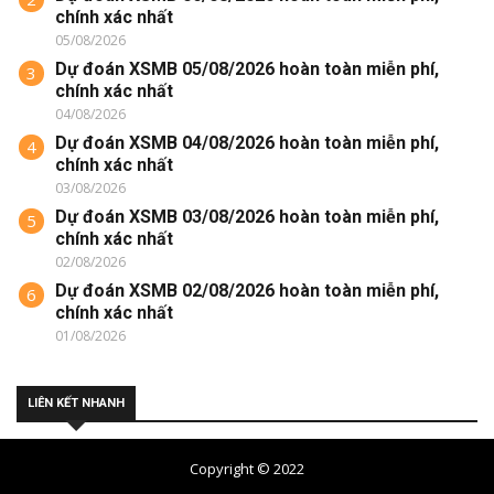
chính xác nhất
05/08/2026
Dự đoán XSMB 05/08/2026 hoàn toàn miễn phí,
3
chính xác nhất
04/08/2026
Dự đoán XSMB 04/08/2026 hoàn toàn miễn phí,
4
chính xác nhất
03/08/2026
Dự đoán XSMB 03/08/2026 hoàn toàn miễn phí,
5
chính xác nhất
02/08/2026
Dự đoán XSMB 02/08/2026 hoàn toàn miễn phí,
6
chính xác nhất
01/08/2026
LIÊN KẾT NHANH
Copyright © 2022