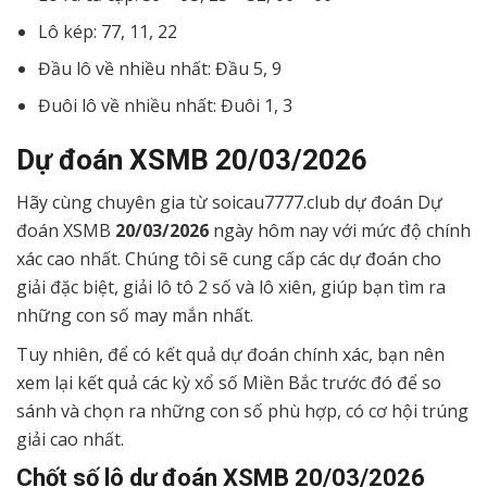
Lô kép: 77, 11, 22
Đầu lô về nhiều nhất: Đầu 5, 9
Đuôi lô về nhiều nhất: Đuôi 1, 3
Dự đoán XSMB
20/03/2026
Hãy cùng chuyên gia từ soicau7777.club dự đoán Dự
đoán XSMB
20/03/2026
ngày hôm nay với mức độ chính
xác cao nhất. Chúng tôi sẽ cung cấp các dự đoán cho
giải đặc biệt, giải lô tô 2 số và lô xiên, giúp bạn tìm ra
những con số may mắn nhất.
Tuy nhiên, để có kết quả dự đoán chính xác, bạn nên
xem lại kết quả các kỳ xổ số Miền Bắc trước đó để so
sánh và chọn ra những con số phù hợp, có cơ hội trúng
giải cao nhất.
Chốt số lô dự đoán XSMB
20/03/2026