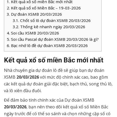
1.
Kết quả xổ số miền Bắc mới nhất
2.
Kết quả sổ xố Miền Bắc – 19-03-2026
3.
Dự đoán XSMB 20/03/2026
3.1.
Chốt số lô dự đoán XSMB 20/03/2026
3.2.
Thống kê nhanh ngày 20/03/2026
4.
Soi cầu XSMB 20/03/2026
5.
Soi cầu Pascal dự đoán XSMB 20/03/2026 là gì?
6.
Bạc nhớ lô đề dự đoán XSMB 20/03/2026
Kết quả xổ số miền Bắc mới nhất
Nhà chuyên gia dự đoán lô đề sẽ giúp bạn dự đoán
XSMB
20/03/2026
với mức độ chính xác cao, bao gồm
các kết quả dự đoán giải đặc biệt, bạch thủ, song thủ lô,
và lô xiên đầu đuôi.
Để đảm bảo tính chính xác của Dự đoán XSMB
20/03/2026
, bạn nên theo dõi kết quả xổ số Miền Bắc
ngày trước để có thể so sánh và chọn những cặp số có