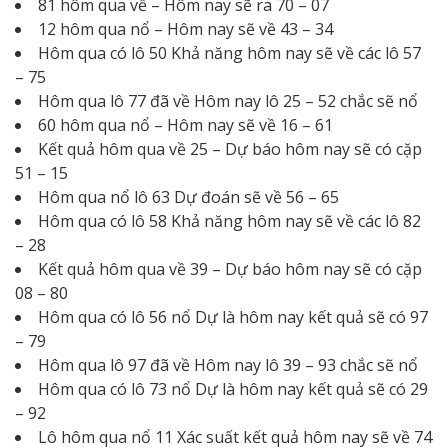
81 hôm qua về – Hôm nay sẽ ra 70 – 07
12 hôm qua nổ – Hôm nay sẽ về 43 – 34
Hôm qua có lô 50 Khả năng hôm nay sẽ về các lô 57
– 75
Hôm qua lô 77 đã về Hôm nay lô 25 – 52 chắc sẽ nổ
60 hôm qua nổ – Hôm nay sẽ về 16 – 61
Kết quả hôm qua về 25 – Dự báo hôm nay sẽ có cặp
51 – 15
Hôm qua nổ lô 63 Dự đoán sẽ về 56 – 65
Hôm qua có lô 58 Khả năng hôm nay sẽ về các lô 82
– 28
Kết quả hôm qua về 39 – Dự báo hôm nay sẽ có cặp
08 – 80
Hôm qua có lô 56 nổ Dự là hôm nay kết quả sẽ có 97
– 79
Hôm qua lô 97 đã về Hôm nay lô 39 – 93 chắc sẽ nổ
Hôm qua có lô 73 nổ Dự là hôm nay kết quả sẽ có 29
– 92
Lô hôm qua nổ 11 Xác suất kết quả hôm nay sẽ về 74