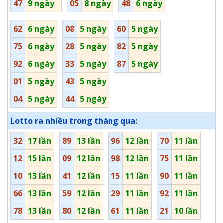
47
9 ngày
05
8 ngày
48
6 ngày
62
6 ngày
08
5 ngày
60
5 ngày
75
6 ngày
28
5 ngày
82
5 ngày
92
6 ngày
33
5 ngày
87
5 ngày
01
5 ngày
43
5 ngày
04
5 ngày
44
5 ngày
Lotto ra nhiều trong tháng qua:
32
17 lần
89
13 lần
96
12 lần
70
11 lần
12
15 lần
09
12 lần
98
12 lần
75
11 lần
10
13 lần
41
12 lần
15
11 lần
90
11 lần
66
13 lần
59
12 lần
29
11 lần
92
11 lần
78
13 lần
80
12 lần
61
11 lần
21
10 lần