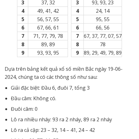
3
37, 32
3
93, 93, 23
4
49, 41, 42
4
24, 14
5
56, 57, 55
5
95, 55
6
67, 66, 61
6
66, 56
7
71, 77, 79, 78
7
67, 37, 77, 07, 57
8
89, 89
8
78
9
93, 93, 95
9
89, 29, 49, 79, 89
Dựa trên bảng kết quả xổ số miền Bắc ngày
19-06-
2024
, chúng ta có các thông số như sau:
Giải đặc biệt: Đầu 6, đuôi 7, tổng 3
Đầu câm: Không có.
Đuôi câm: 0
Lô ra nhiều nháy: 93 ra 2 nháy, 89 ra 2 nháy
Lô ra cả cặp: 23 – 32, 14 – 41, 24 – 42