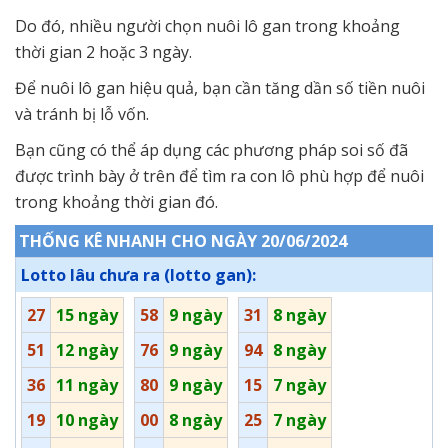
Do đó, nhiều người chọn nuôi lô gan trong khoảng
thời gian 2 hoặc 3 ngày.
Để nuôi lô gan hiệu quả, bạn cần tăng dần số tiền nuôi
và tránh bị lỗ vốn.
Bạn cũng có thể áp dụng các phương pháp soi số đã
được trình bày ở trên để tìm ra con lô phù hợp để nuôi
trong khoảng thời gian đó.
THỐNG KÊ NHANH CHO NGÀY 20/06/2024
Lotto lâu chưa ra (lotto gan):
27
15 ngày
58
9 ngày
31
8 ngày
51
12 ngày
76
9 ngày
94
8 ngày
36
11 ngày
80
9 ngày
15
7 ngày
19
10 ngày
00
8 ngày
25
7 ngày