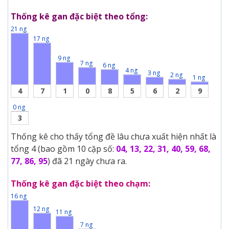
Thống kê gan đặc biệt theo tổng:
21 ng
17 ng
9 ng
7 ng
6 ng
4 ng
3 ng
2 ng
1 ng
4
7
1
0
8
5
6
2
9
0 ng
3
Thống kê cho thấy tổng đề lâu chưa xuất hiện nhất là
tổng 4 (bao gồm 10 cặp số:
04, 13, 22, 31, 40, 59, 68,
77, 86, 95
) đã 21 ngày chưa ra.
Thống kê gan đặc biệt theo chạm:
16 ng
12 ng
11 ng
7 ng