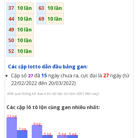
37
10 lần
63
10 lần
44
10 lần
69
10 lần
49
10 lần
50
10 lần
52
10 lần
Các cặp lotto dẫn đầu bảng gan:
Cặp số
đã
15
ngày chưa ra, cực đại là
27
ngày (từ
27
22/02/2022 đến 20/03/2022)
(Kết quả thống kê dựa trên dữ liệu từ năm 2007 đến nay)
Các cặp lô tô lộn cùng gan nhiều nhất:
12 ng
9 ng
7 ng
5 ng
5 ng
5 ng