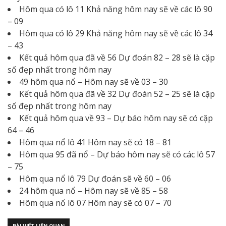
Hôm qua có lô 11 Khả năng hôm nay sẽ về các lô 90
– 09
Hôm qua có lô 29 Khả năng hôm nay sẽ về các lô 34
– 43
Kết quả hôm qua đã về 56 Dự đoán 82 – 28 sẽ là cặp
số đẹp nhất trong hôm nay
49 hôm qua nổ – Hôm nay sẽ về 03 – 30
Kết quả hôm qua đã về 32 Dự đoán 52 – 25 sẽ là cặp
số đẹp nhất trong hôm nay
Kết quả hôm qua về 93 – Dự báo hôm nay sẽ có cặp
64 – 46
Hôm qua nổ lô 41 Hôm nay sẽ có 18 – 81
Hôm qua 95 đã nổ – Dự báo hôm nay sẽ có các lô 57
– 75
Hôm qua nổ lô 79 Dự đoán sẽ về 60 – 06
24 hôm qua nổ – Hôm nay sẽ về 85 – 58
Hôm qua nổ lô 07 Hôm nay sẽ có 07 – 70