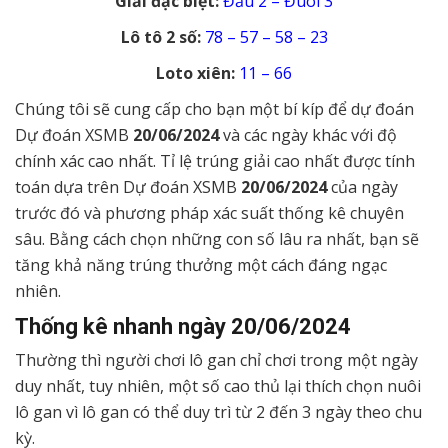
Giải đặc biệt:
Đầu 2 – Đuôi 3
Lô tô 2 số:
78 – 57 – 58 – 23
Loto xiên:
11 – 66
Chúng tôi sẽ cung cấp cho bạn một bí kíp để dự đoán
Dự đoán XSMB
20/06/2024
và các ngày khác với độ
chính xác cao nhất. Tỉ lệ trúng giải cao nhất được tính
toán dựa trên Dự đoán XSMB
20/06/2024
của ngày
trước đó và phương pháp xác suất thống kê chuyên
sâu. Bằng cách chọn những con số lâu ra nhất, bạn sẽ
tăng khả năng trúng thưởng một cách đáng ngạc
nhiên.
Thống kê nhanh ngày
20/06/2024
Thường thì người chơi lô gan chỉ chơi trong một ngày
duy nhất, tuy nhiên, một số cao thủ lại thích chọn nuôi
lô gan vì lô gan có thể duy trì từ 2 đến 3 ngày theo chu
kỳ.