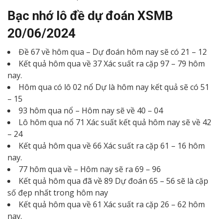
Bạc nhớ lô đề dự đoán XSMB
20/06/2024
Đề 67 về hôm qua – Dự đoán hôm nay sẽ có 21 – 12
Kết quả hôm qua về 37 Xác suất ra cặp 97 – 79 hôm
nay.
Hôm qua có lô 02 nổ Dự là hôm nay kết quả sẽ có 51
– 15
93 hôm qua nổ – Hôm nay sẽ về 40 – 04
Lô hôm qua nổ 71 Xác suất kết quả hôm nay sẽ về 42
– 24
Kết quả hôm qua về 66 Xác suất ra cặp 61 – 16 hôm
nay.
77 hôm qua về – Hôm nay sẽ ra 69 – 96
Kết quả hôm qua đã về 89 Dự đoán 65 – 56 sẽ là cặp
số đẹp nhất trong hôm nay
Kết quả hôm qua về 61 Xác suất ra cặp 26 – 62 hôm
nay.