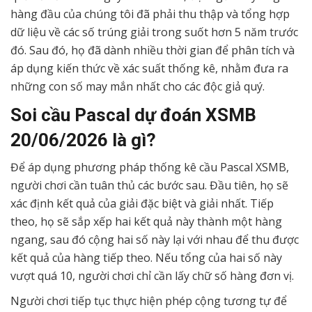
hàng đầu của chúng tôi đã phải thu thập và tổng hợp
dữ liệu về các số trúng giải trong suốt hơn 5 năm trước
đó. Sau đó, họ đã dành nhiều thời gian để phân tích và
áp dụng kiến thức về xác suất thống kê, nhằm đưa ra
những con số may mắn nhất cho các độc giả quý.
Soi cầu Pascal dự đoán XSMB
20/06/2026
là gì?
Để áp dụng phương pháp thống kê cầu Pascal XSMB,
người chơi cần tuân thủ các bước sau. Đầu tiên, họ sẽ
xác định kết quả của giải đặc biệt và giải nhất. Tiếp
theo, họ sẽ sắp xếp hai kết quả này thành một hàng
ngang, sau đó cộng hai số này lại với nhau để thu được
kết quả của hàng tiếp theo. Nếu tổng của hai số này
vượt quá 10, người chơi chỉ cần lấy chữ số hàng đơn vị.
Người chơi tiếp tục thực hiện phép cộng tương tự để