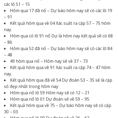
các lô 51 – 15
Hôm qua 17 đã nổ – Dự báo hôm nay sẽ có các lô 19
– 91
Kết quả hôm qua về 04 Xác suất ra cặp 57 – 75 hôm
nay.
Hôm qua có lô 91 nổ Dự là hôm nay kết quả sẽ có 68
– 86
Hôm qua 52 đã nổ – Dự báo hôm nay sẽ có các lô 84
– 48
49 hôm qua nổ – Hôm nay sẽ về 37 – 73
Kết quả hôm qua về 91 Xác suất ra cặp 74 – 47 hôm
nay.
Kết quả hôm qua đã về 54 Dự đoán 53 – 35 sẽ là cặp
số đẹp nhất trong hôm nay
Hôm qua nổ lô 59 Hôm nay sẽ có 12 – 21
Hôm qua nổ lô 01 Dự đoán sẽ về 59 – 95
Kết quả hôm qua về 75 – Dự báo hôm nay sẽ có cặp
30 – 03