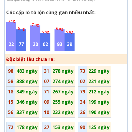
Các cặp lô tô lộn cùng gan nhiều nhất:
8 ng
7 ng
6 ng
6 ng
5 ng
5 ng
22
77
20
02
93
39
Đặc biệt lâu chưa ra:
98
483 ngày
31
278 ngày
73
229 ngày
58
388 ngày
07
274 ngày
02
221 ngày
18
349 ngày
71
267 ngày
79
212 ngày
15
346 ngày
09
255 ngày
34
199 ngày
56
337 ngày
10
232 ngày
26
190 ngày
72
178 ngày
27
153 ngày
90
125 ngày