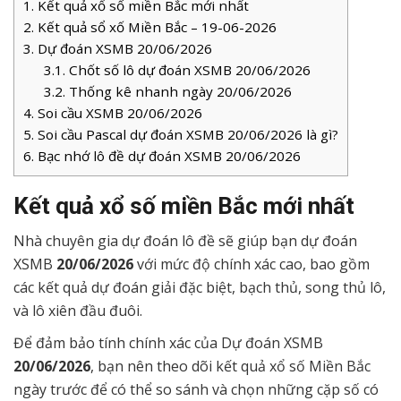
1.
Kết quả xổ số miền Bắc mới nhất
2.
Kết quả sổ xố Miền Bắc – 19-06-2026
3.
Dự đoán XSMB 20/06/2026
3.1.
Chốt số lô dự đoán XSMB 20/06/2026
3.2.
Thống kê nhanh ngày 20/06/2026
4.
Soi cầu XSMB 20/06/2026
5.
Soi cầu Pascal dự đoán XSMB 20/06/2026 là gì?
6.
Bạc nhớ lô đề dự đoán XSMB 20/06/2026
Kết quả xổ số miền Bắc mới nhất
Nhà chuyên gia dự đoán lô đề sẽ giúp bạn dự đoán
XSMB
20/06/2026
với mức độ chính xác cao, bao gồm
các kết quả dự đoán giải đặc biệt, bạch thủ, song thủ lô,
và lô xiên đầu đuôi.
Để đảm bảo tính chính xác của Dự đoán XSMB
20/06/2026
, bạn nên theo dõi kết quả xổ số Miền Bắc
ngày trước để có thể so sánh và chọn những cặp số có