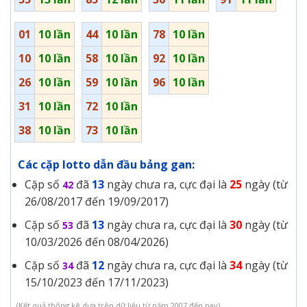
01
10 lần
44
10 lần
78
10 lần
10
10 lần
58
10 lần
92
10 lần
26
10 lần
59
10 lần
96
10 lần
31
10 lần
72
10 lần
38
10 lần
73
10 lần
Các cặp lotto dẫn đầu bảng gan:
Cặp số
đã
13
ngày chưa ra, cực đại là
25
ngày (từ
42
26/08/2017 đến 19/09/2017)
Cặp số
đã
13
ngày chưa ra, cực đại là
30
ngày (từ
53
10/03/2026 đến 08/04/2026)
Cặp số
đã
12
ngày chưa ra, cực đại là
34
ngày (từ
34
15/10/2023 đến 17/11/2023)
(Kết quả thống kê dựa trên dữ liệu từ năm 2007 đến nay)