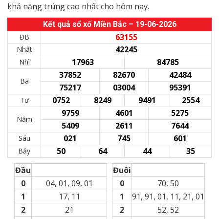
khả năng trúng cao nhất cho hôm nay.
Kết quả sổ xố Miền Bắc – 19-06-2026
63155
ĐB
42245
Nhất
17963
84785
Nhì
37852
82670
42484
Ba
75217
03004
95391
0752
8249
9491
2554
Tư
9759
4601
5275
Năm
5409
2611
7644
021
745
601
Sáu
50
64
44
35
Bảy
Đầu
Đuôi
0
04, 01, 09, 01
0
70, 50
1
17, 11
1
91, 91, 01, 11, 21, 01
2
21
2
52, 52