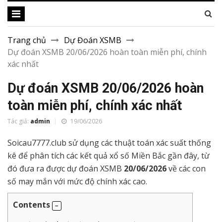
Trang chủ
Dự Đoán XSMB
Dự đoán XSMB 20/06/2026 hoàn toàn miễn phí, chính
xác nhất
Dự đoán XSMB 20/06/2026 hoàn
toàn miễn phí, chính xác nhất
Tác giả:
admin
19/06/2026
Soicau7777.club sử dụng các thuật toán xác suất thống
kê để phân tích các kết quả xổ số Miền Bắc gần đây, từ
đó đưa ra được dự đoán XSMB
20/06/2026
về các con
số may mắn với mức độ chính xác cao.
Contents