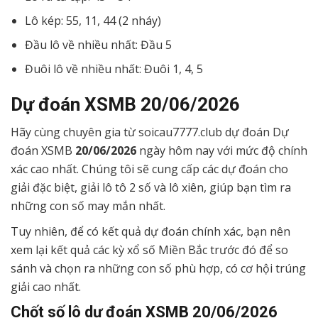
Lô kép: 55, 11, 44 (2 nháy)
Đầu lô về nhiều nhất: Đầu 5
Đuôi lô về nhiều nhất: Đuôi 1, 4, 5
Dự đoán XSMB
20/06/2026
Hãy cùng chuyên gia từ soicau7777.club dự đoán Dự
đoán XSMB
20/06/2026
ngày hôm nay với mức độ chính
xác cao nhất. Chúng tôi sẽ cung cấp các dự đoán cho
giải đặc biệt, giải lô tô 2 số và lô xiên, giúp bạn tìm ra
những con số may mắn nhất.
Tuy nhiên, để có kết quả dự đoán chính xác, bạn nên
xem lại kết quả các kỳ xổ số Miền Bắc trước đó để so
sánh và chọn ra những con số phù hợp, có cơ hội trúng
giải cao nhất.
Chốt số lô dự đoán XSMB
20/06/2026